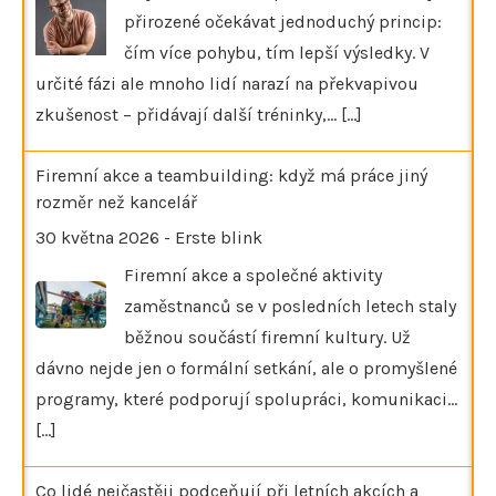
přirozené očekávat jednoduchý princip:
čím více pohybu, tím lepší výsledky. V
určité fázi ale mnoho lidí narazí na překvapivou
zkušenost – přidávají další tréninky,…
[...]
Firemní akce a teambuilding: když má práce jiný
rozměr než kancelář
30 května 2026
-
Erste blink
Firemní akce a společné aktivity
zaměstnanců se v posledních letech staly
běžnou součástí firemní kultury. Už
dávno nejde jen o formální setkání, ale o promyšlené
programy, které podporují spolupráci, komunikaci…
[...]
Co lidé nejčastěji podceňují při letních akcích a