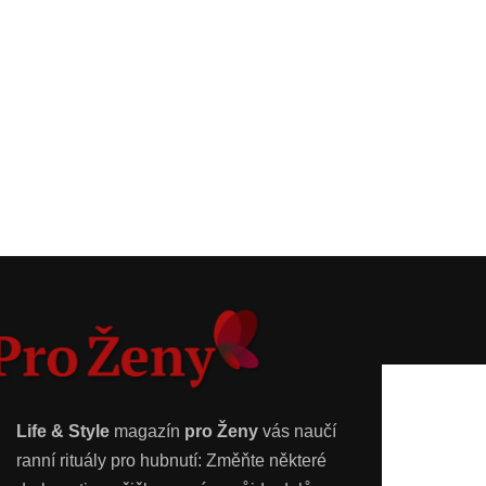
Life & Style
magazín
pro Ženy
vás naučí
ranní rituály pro hubnutí: Změňte některé