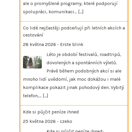
ale o promyšlené programy, které podporují
spolupráci, komunikaci…
[...]
Co lidé nejčastěji podceňují při letních akcích a
cestování
28 května 2026
-
Erste blink
Léto je období festivalů, roadtripů,
dovolených a spontánních výletů.
Právě během podobných akcí si ale
mnoho lidí uvědomí, jak moc dokážou i malé
komplikace pokazit jinak pohodový den. Vybitý
telefon,…
[...]
Kde si půjčit peníze ihned
25 května 2026
-
czeko
Kde si půjčit peníze ihned: