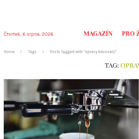
MAGAZÍN
PRO 
Čtvrtek, 6 srpna, 2026
Home
Tags
Posts tagged with "opravy kávovarů"
TAG:
OPRA