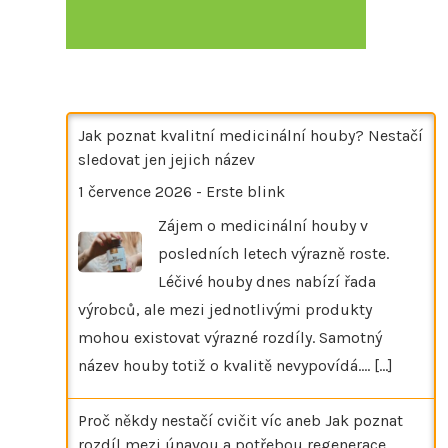
Jak poznat kvalitní medicinální houby? Nestačí
sledovat jen jejich název
1 července 2026
-
Erste blink
Zájem o medicinální houby v
posledních letech výrazně roste.
Léčivé houby dnes nabízí řada
výrobců, ale mezi jednotlivými produkty
mohou existovat výrazné rozdíly. Samotný
název houby totiž o kvalitě nevypovídá.…
[...]
Proč někdy nestačí cvičit víc aneb Jak poznat
rozdíl mezi únavou a potřebou regenerace