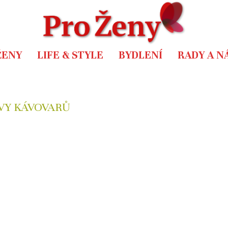
ŽENY
LIFE & STYLE
BYDLENÍ
RADY A N
VY KÁVOVARŮ