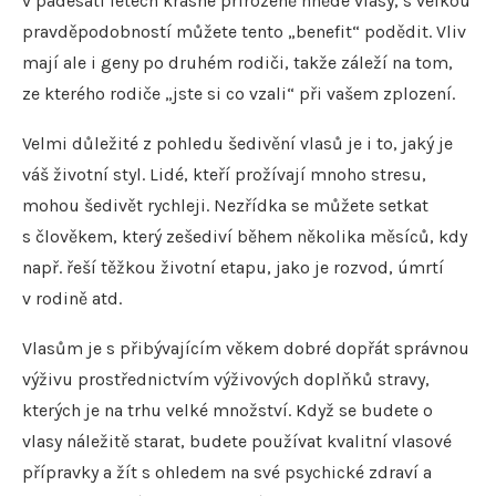
v padesáti letech krásné přirozeně hnědé vlasy, s velkou
pravděpodobností můžete tento „benefit“ podědit. Vliv
mají ale i geny po druhém rodiči, takže záleží na tom,
ze kterého rodiče „jste si co vzali“ při vašem zplození.
Velmi důležité z pohledu šedivění vlasů je i to, jaký je
váš životní styl. Lidé, kteří prožívají mnoho stresu,
mohou šedivět rychleji. Nezřídka se můžete setkat
s člověkem, který zešediví během několika měsíců, kdy
např. řeší těžkou životní etapu, jako je rozvod, úmrtí
v rodině atd.
Vlasům je s přibývajícím věkem dobré dopřát správnou
výživu prostřednictvím výživových doplňků stravy,
kterých je na trhu velké množství. Když se budete o
vlasy náležitě starat, budete používat kvalitní vlasové
přípravky a žít s ohledem na své psychické zdraví a