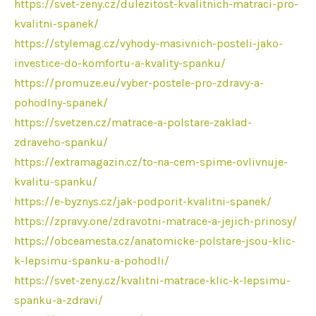
https://svet-zeny.cz/dulezitost-kvalitnich-matraci-pro-
kvalitni-spanek/
https://stylemag.cz/vyhody-masivnich-posteli-jako-
investice-do-komfortu-a-kvality-spanku/
https://promuze.eu/vyber-postele-pro-zdravy-a-
pohodlny-spanek/
https://svetzen.cz/matrace-a-polstare-zaklad-
zdraveho-spanku/
https://extramagazin.cz/to-na-cem-spime-ovlivnuje-
kvalitu-spanku/
https://e-byznys.cz/jak-podporit-kvalitni-spanek/
https://zpravy.one/zdravotni-matrace-a-jejich-prinosy/
https://obceamesta.cz/anatomicke-polstare-jsou-klic-
k-lepsimu-spanku-a-pohodli/
https://svet-zeny.cz/kvalitni-matrace-klic-k-lepsimu-
spanku-a-zdravi/