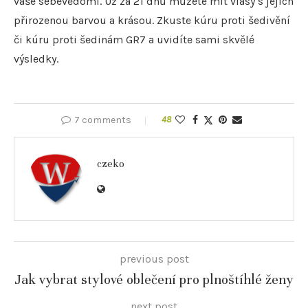
vaše sebevědomí. Už za 21 dnů můžete mít vlasy s jejich
přirozenou barvou a krásou. Zkuste kúru proti šedivění
či kúru proti šedinám GR7 a uvidíte sami skvělé
výsledky.
7 comments
48
czeko
previous post
Jak vybrat stylové oblečení pro plnoštíhlé ženy
next post