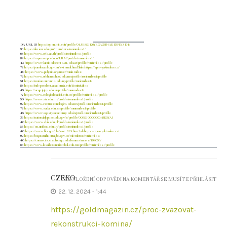
DA URL 93
https://open.mit.edu/profile/01JE8SJK6YEGA25B4AEB3NXZD4/
93
https://ilm.iou.edu.gm/members/roninmiles1/
68
https://www.cris.ac.th/profile/roninmiles1/profile
88
https://vspmscop.edu.in/LRM/profile/roninmiles1/
43
https://www.lanubedocente.21.edu.ar/profile/roninmiles1/profile
72
https://pandora.nla.gov.au/external.html?link=https://zpravyaktualne.cz/
40
https://www.pubpub.org/user/ronin-miles
72
https://www.orkhonschool.edu.mn/profile/roninmiles1/profile
51
https://motionentrance.edu.np/profile/roninmiles1/
88
https://independent.academia.edu/RoninMiles
45
https://ucgp.jujuy.edu.ar/profile/roninmiles1/
77
https://www.colegiodelabici.edu.co/profile/roninmiles1/profile
50
https://www.ati.edu.my/profile/roninmiles1/profile
92
https://www.centrotecnologico.edu.mx/profile/roninmiles1/profile
72
https://www.sada.edu.sa/profile/roninmiles1/profile
45
https://www.agastyaacademy.edu.in/profile/roninmiles1/profile
36
https://nationaldppcsc.cdc.gov/s/profile/005SJ00000Cm8E5YAJ
40
https://www.chili.edu.pl/profile/roninmiles1/profile
55
https://en.unidos.edu.uy/profile/roninmiles1/profile
40
https://www.bls.gov/bls/exit_BLS.htm?url=https://zpravyaktualne.cz/
92
https://bogotamihuerta.jbb.gov.co/miembros/ronin-miles/
40
https://connects.ctschicago.edu/forums/users/198056/
86
https://www.lasallesancristobal.edu.mx/profile/roninmiles1/profile
CZEKO
PRO VLOŽENÍ ODPOVĚDI NA KOMENTÁŘ SE MUSÍTE PŘIHLÁSIT
22. 12. 2024 - 1:44
https://goldmagazin.cz/proc-zvazovat-
rekonstrukci-komina/