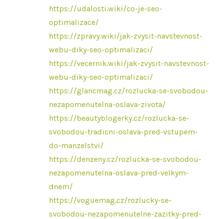
https://udalosti.wiki/co-je-seo-
optimalizace/
https://zpravy.wiki/jak-zvysit-navstevnost-
webu-diky-seo-optimalizaci/
https://vecernik.wiki/jak-zvysit-navstevnost-
webu-diky-seo-optimalizaci/
https://glancmag.cz/rozlucka-se-svobodou-
nezapomenutelna-oslava-zivota/
https://beautyblogerky.cz/rozlucka-se-
svobodou-tradicni-oslava-pred-vstupem-
do-manzelstvi/
https://denzeny.cz/rozlucka-se-svobodou-
nezapomenutelna-oslava-pred-velkym-
dnem/
https://voguemag.cz/rozlucky-se-
svobodou-nezapomenutelne-zazitky-pred-