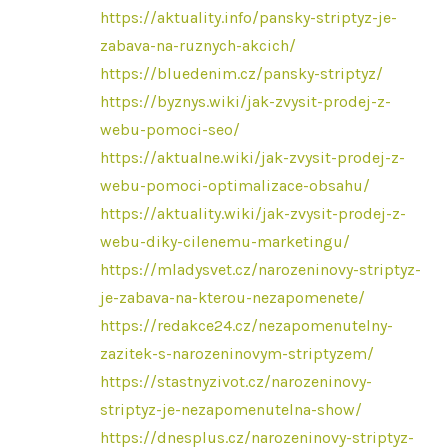
https://aktuality.info/pansky-striptyz-je-
zabava-na-ruznych-akcich/
https://bluedenim.cz/pansky-striptyz/
https://byznys.wiki/jak-zvysit-prodej-z-
webu-pomoci-seo/
https://aktualne.wiki/jak-zvysit-prodej-z-
webu-pomoci-optimalizace-obsahu/
https://aktuality.wiki/jak-zvysit-prodej-z-
webu-diky-cilenemu-marketingu/
https://mladysvet.cz/narozeninovy-striptyz-
je-zabava-na-kterou-nezapomenete/
https://redakce24.cz/nezapomenutelny-
zazitek-s-narozeninovym-striptyzem/
https://stastnyzivot.cz/narozeninovy-
striptyz-je-nezapomenutelna-show/
https://dnesplus.cz/narozeninovy-striptyz-