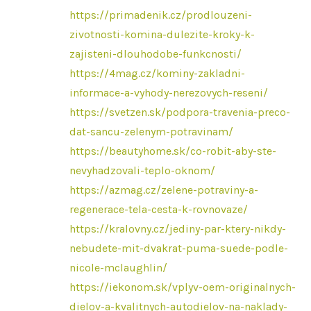
https://primadenik.cz/prodlouzeni-
zivotnosti-komina-dulezite-kroky-k-
zajisteni-dlouhodobe-funkcnosti/
https://4mag.cz/kominy-zakladni-
informace-a-vyhody-nerezovych-reseni/
https://svetzen.sk/podpora-travenia-preco-
dat-sancu-zelenym-potravinam/
https://beautyhome.sk/co-robit-aby-ste-
nevyhadzovali-teplo-oknom/
https://azmag.cz/zelene-potraviny-a-
regenerace-tela-cesta-k-rovnovaze/
https://kralovny.cz/jediny-par-ktery-nikdy-
nebudete-mit-dvakrat-puma-suede-podle-
nicole-mclaughlin/
https://iekonom.sk/vplyv-oem-originalnych-
dielov-a-kvalitnych-autodielov-na-naklady-