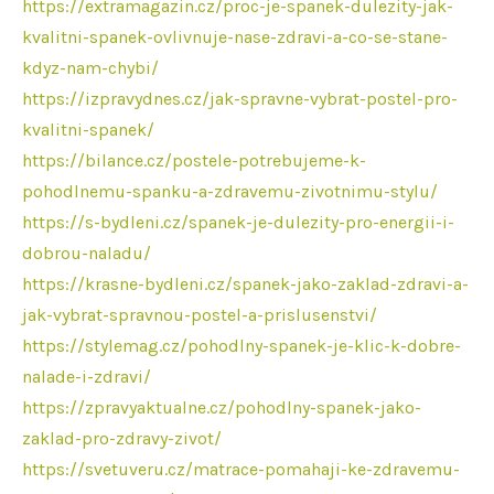
https://extramagazin.cz/proc-je-spanek-dulezity-jak-
kvalitni-spanek-ovlivnuje-nase-zdravi-a-co-se-stane-
kdyz-nam-chybi/
https://izpravydnes.cz/jak-spravne-vybrat-postel-pro-
kvalitni-spanek/
https://bilance.cz/postele-potrebujeme-k-
pohodlnemu-spanku-a-zdravemu-zivotnimu-stylu/
https://s-bydleni.cz/spanek-je-dulezity-pro-energii-i-
dobrou-naladu/
https://krasne-bydleni.cz/spanek-jako-zaklad-zdravi-a-
jak-vybrat-spravnou-postel-a-prislusenstvi/
https://stylemag.cz/pohodlny-spanek-je-klic-k-dobre-
nalade-i-zdravi/
https://zpravyaktualne.cz/pohodlny-spanek-jako-
zaklad-pro-zdravy-zivot/
https://svetuveru.cz/matrace-pomahaji-ke-zdravemu-