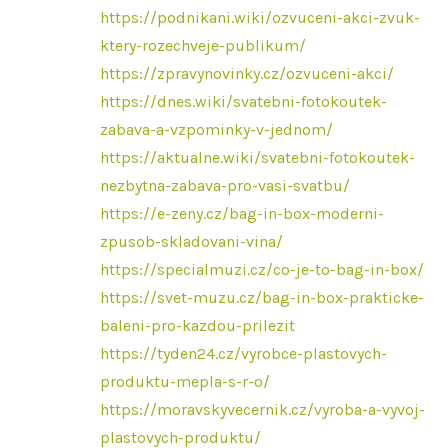
https://podnikani.wiki/ozvuceni-akci-zvuk-
ktery-rozechveje-publikum/
https://zpravynovinky.cz/ozvuceni-akci/
https://dnes.wiki/svatebni-fotokoutek-
zabava-a-vzpominky-v-jednom/
https://aktualne.wiki/svatebni-fotokoutek-
nezbytna-zabava-pro-vasi-svatbu/
https://e-zeny.cz/bag-in-box-moderni-
zpusob-skladovani-vina/
https://specialmuzi.cz/co-je-to-bag-in-box/
https://svet-muzu.cz/bag-in-box-prakticke-
baleni-pro-kazdou-prilezit
https://tyden24.cz/vyrobce-plastovych-
produktu-mepla-s-r-o/
https://moravskyvecernik.cz/vyroba-a-vyvoj-
plastovych-produktu/