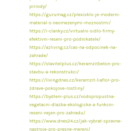
prirody/
https://gurumag.cz/plexisklo-je-moderni-
material-s-neomezenymi-moznostmi/
https://i-clanky.cz/virtualni-sidlo-firmy-
efektivni-reseni-pro-podnikatele/
https://azliving.cz/cas-na-odpocinek-na-
zahrade/
https://stavitelplus.cz/keramzitbeton-pro-
stavbu-a-rekonstrukci/
https://livingdnes.cz/keramzit-liaflor-pro-
zdrave-pokojove-rostliny/
https://bydleni-plus.cz/vodopropustna-
vegetacni-dlazba-ekologicke-a-funkcni-
reseni-nejen-pro-zahradu/
https://www.dnes24.cz/jak-vybrat-spravne-
nastroje-pro-presne-mereni/