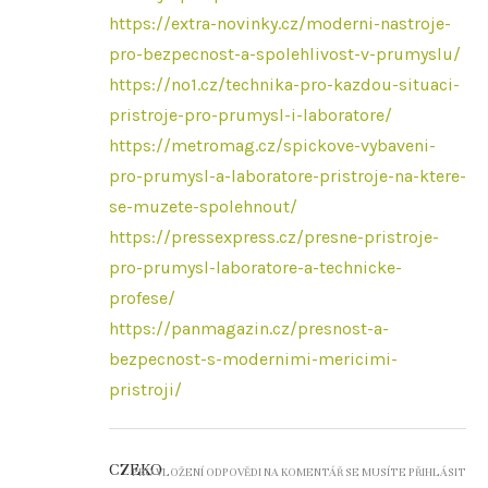
https://extra-novinky.cz/moderni-nastroje-
pro-bezpecnost-a-spolehlivost-v-prumyslu/
https://no1.cz/technika-pro-kazdou-situaci-
pristroje-pro-prumysl-i-laboratore/
https://metromag.cz/spickove-vybaveni-
pro-prumysl-a-laboratore-pristroje-na-ktere-
se-muzete-spolehnout/
https://pressexpress.cz/presne-pristroje-
pro-prumysl-laboratore-a-technicke-
profese/
https://panmagazin.cz/presnost-a-
bezpecnost-s-modernimi-mericimi-
pristroji/
CZEKO
PRO VLOŽENÍ ODPOVĚDI NA KOMENTÁŘ SE MUSÍTE PŘIHLÁSIT