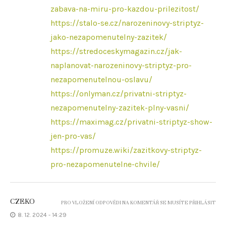
zabava-na-miru-pro-kazdou-prilezitost/
https://stalo-se.cz/narozeninovy-striptyz-
jako-nezapomenutelny-zazitek/
https://stredoceskymagazin.cz/jak-
naplanovat-narozeninovy-striptyz-pro-
nezapomenutelnou-oslavu/
https://onlyman.cz/privatni-striptyz-
nezapomenutelny-zazitek-plny-vasni/
https://maximag.cz/privatni-striptyz-show-
jen-pro-vas/
https://promuze.wiki/zazitkovy-striptyz-
pro-nezapomenutelne-chvile/
CZEKO
PRO VLOŽENÍ ODPOVĚDI NA KOMENTÁŘ SE MUSÍTE PŘIHLÁSIT
8. 12. 2024 - 14:29