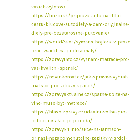
vasich-vyletov/
https://finzin.sk/priprava-auta-na-dlhu-
cestu-klucove-autodiely-a-oem-originalne-
diely-pre-bezstarostne-putovanie/
https://world24.cz/vymena-bojleru-v-praze-
proc-vsadit-na-profesionaly/
https://zpravyinfo.cz/vyznam-matrace-pro-
vas-kvalitni-spanek/
https://novinkomat.cz/jak-spravne-vybrat-
matraci-pro-zdravy-spanek/
https://zpravyaktualne.cz/spatne-spite-na-
vine-muze-byt-matrace/
https://hlavnizpravy.cz/idealni-volba-pro-
jedinecne-akce-je-priroda/
https://zpravy24.info/akce-na-farmach-
prinasi-nezapomenutelne-zazitky-v-srdci-