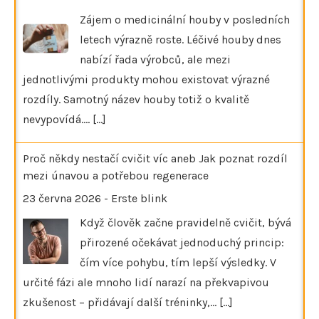
Zájem o medicinální houby v posledních
letech výrazně roste. Léčivé houby dnes
nabízí řada výrobců, ale mezi
jednotlivými produkty mohou existovat výrazné
rozdíly. Samotný název houby totiž o kvalitě
nevypovídá.…
[...]
Proč někdy nestačí cvičit víc aneb Jak poznat rozdíl
mezi únavou a potřebou regenerace
23 června 2026
-
Erste blink
Když člověk začne pravidelně cvičit, bývá
přirozené očekávat jednoduchý princip:
čím více pohybu, tím lepší výsledky. V
určité fázi ale mnoho lidí narazí na překvapivou
zkušenost – přidávají další tréninky,…
[...]