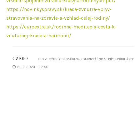
vikend-spojenie-zdravia-krasy-a-rodinnych-put/
https://novinkyspravy.sk/krasa-zvnutra-vplyv-
stravovania-na-zdravie-a-vzhlad-celej-rodiny/
https://euroextra.sk/rodinna-meditacia-cesta-k-
vnutornej-krase-a-harmonii/
CZEKO
PRO VLOŽENÍ ODPOVĚDI NA KOMENTÁŘ SE MUSÍTE PŘIHLÁSIT
8. 12. 2024 - 22:40