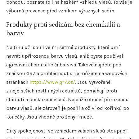
pohodu, poznáte to i na hezkém vzhledu vlasů. To vše je
výborná prevence před vznikem výrazných šedin.
Produkty proti šedinám bez chemikálií a
barviv
Na trhu už jsou i velmi šetrné produkty, které umí
navrátit přirozenou barvu vlasů, aniž byste používali
agresivní chemikálie či barviva. Takové najdete pod
značkou GR7 a prohlédnout si je můžete na webových
stránkách
https://www.gr7.cz/
. Jsou vytvořené
z nejčistších rostlinných extraktů, pomáhají proti
stárnutí a poškození vlasů. Nejenže obnoví přirozenou
barvu vlasů, ale zároveň je posílí a oživí od kořínků po
konečky. Jsou vhodné pro ženy i muže.
Díky spokojenosti se vzhledem vašich vlasů stoupne i