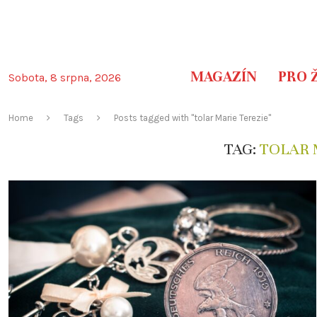
MAGAZÍN
PRO 
Sobota, 8 srpna, 2026
Home
Tags
Posts tagged with "tolar Marie Terezie"
TAG:
TOLAR 