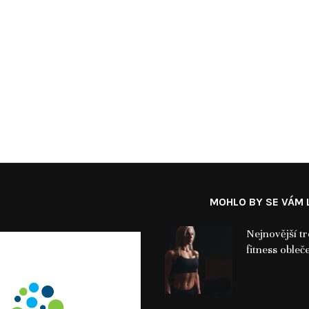
MOHLO BY SE VÁM L
Nejnovější t
fitness obleč