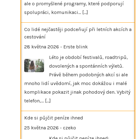
ale o promyšlené programy, které podporují
spolupráci, komunikaci…
[...]
Co lidé nejčastěji podceňují při letních akcích a
cestování
28 května 2026
-
Erste blink
Léto je období festivalů, roadtripů,
dovolených a spontánních výletů.
Právě během podobných akcí si ale
mnoho lidí uvědomí, jak moc dokážou i malé
komplikace pokazit jinak pohodový den. Vybitý
telefon,…
[...]
Kde si půjčit peníze ihned
25 května 2026
-
czeko
Kde si půjčit peníze ihned: