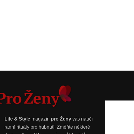
Life & Style
magazín
pro Ženy
vás naučí
ranní rituály pro hubnutí: Změňte některé