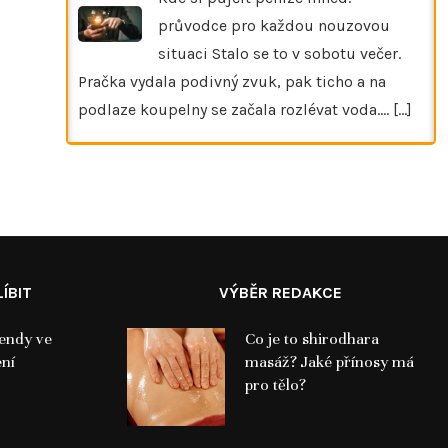
průvodce pro každou nouzovou
situaci Stalo se to v sobotu večer.
Pračka vydala podivný zvuk, pak ticho a na
podlaze koupelny se začala rozlévat voda.…
[...]
ÍBIT
VÝBĚR REDAKCE
rendy ve
Co je to shirodhara
ení
masáž? Jaké přínosy má
pro tělo?