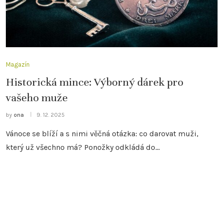
Magazín
Historická mince: Výborný dárek pro
vašeho muže
by
ona
9. 12. 2025
Vánoce se blíží a s nimi věčná otázka: co darovat muži,
který už všechno má? Ponožky odkládá do…