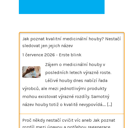
Jak poznat kvalitní medicinální houby? Nestačí
sledovat jen jejich název
1 července 2026
-
Erste blink
Zájem o medicinální houby v
posledních letech výrazně roste.
Léčivé houby dnes nabízí řada
výrobců, ale mezi jednotlivými produkty
mohou existovat výrazné rozdíly. Samotný
název houby totiž o kvalitě nevypovídá.…
[...]
Proč někdy nestačí cvičit víc aneb Jak poznat
rozdíl mezi únavou a potřebou regenerace