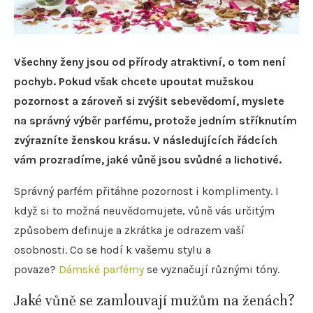
Všechny ženy jsou od přírody atraktivní, o tom není
pochyb. Pokud však chcete upoutat mužskou
pozornost a zároveň si zvýšit sebevědomí, myslete
na správný výběr parfému, protože jedním stříknutím
zvýrazníte ženskou krásu. V následujících řádcích
vám prozradíme, jaké vůně jsou svůdné a lichotivé.
Správný parfém přitáhne pozornost i komplimenty. I
když si to možná neuvědomujete, vůně vás určitým
způsobem definuje a zkrátka je odrazem vaší
osobnosti. Co se hodí k vašemu stylu a
povaze?
Dámské parfémy
se vyznačují různými tóny.
Jaké vůně se zamlouvají mužům na ženách?