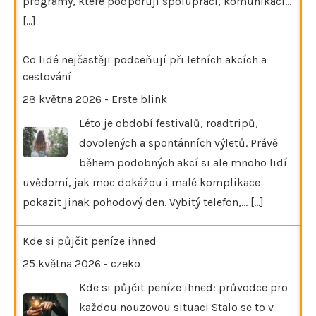
programy, které podporují spolupráci, komunikaci…
[...]
Co lidé nejčastěji podceňují při letních akcích a
cestování
28 května 2026
-
Erste blink
Léto je období festivalů, roadtripů,
dovolených a spontánních výletů. Právě
během podobných akcí si ale mnoho lidí
uvědomí, jak moc dokážou i malé komplikace
pokazit jinak pohodový den. Vybitý telefon,…
[...]
Kde si půjčit peníze ihned
25 května 2026
-
czeko
Kde si půjčit peníze ihned: průvodce pro
každou nouzovou situaci Stalo se to v