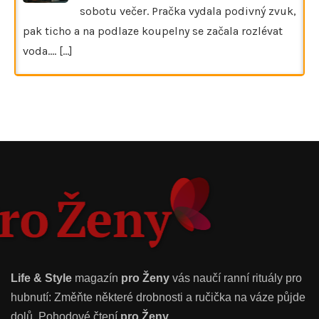
sobotu večer. Pračka vydala podivný zvuk,
pak ticho a na podlaze koupelny se začala rozlévat
voda.…
[...]
Life & Style
magazín
pro Ženy
vás naučí ranní rituály pro
hubnutí: Změňte některé drobnosti a ručička na váze půjde
dolů. Pohodové čtení
pro Ženy
.