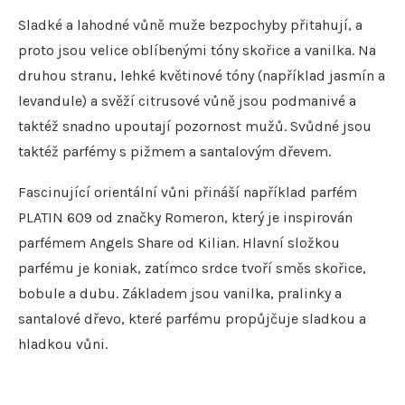
Sladké a lahodné vůně muže bezpochyby přitahují, a
proto jsou velice oblíbenými tóny skořice a vanilka. Na
druhou stranu, lehké květinové tóny (například jasmín a
levandule) a svěží citrusové vůně jsou podmanivé a
taktéž snadno upoutají pozornost mužů. Svůdné jsou
taktéž parfémy s pižmem a santalovým dřevem.
Fascinující orientální vůni přináší například parfém
PLATIN 609 od značky Romeron, který je inspirován
parfémem Angels Share od Kilian. Hlavní složkou
parfému je koniak, zatímco srdce tvoří směs skořice,
bobule a dubu. Základem jsou vanilka, pralinky a
santalové dřevo, které parfému propůjčuje sladkou a
hladkou vůni.