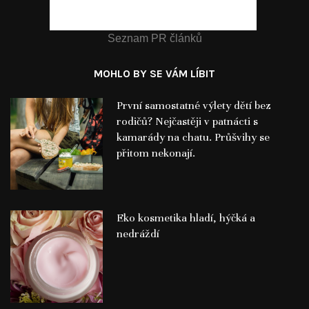
Seznam PR článků
MOHLO BY SE VÁM LÍBIT
První samostatné výlety dětí bez
rodičů? Nejčastěji v patnácti s
kamarády na chatu. Průšvihy se
přitom nekonají.
Eko kosmetika hladí, hýčká a
nedráždí