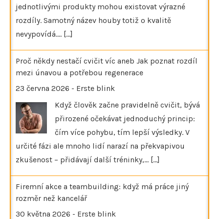
jednotlivými produkty mohou existovat výrazné
rozdíly. Samotný název houby totiž o kvalitě
nevypovídá.…
[...]
Proč někdy nestačí cvičit víc aneb Jak poznat rozdíl
mezi únavou a potřebou regenerace
23 června 2026
-
Erste blink
Když člověk začne pravidelně cvičit, bývá
přirozené očekávat jednoduchý princip:
čím více pohybu, tím lepší výsledky. V
určité fázi ale mnoho lidí narazí na překvapivou
zkušenost – přidávají další tréninky,…
[...]
Firemní akce a teambuilding: když má práce jiný
rozměr než kancelář
30 května 2026
-
Erste blink