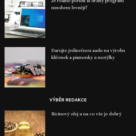
Je reálné pořídit si drahý program
mnohem levněji?
Darujte jedinečnou sadu na výrobu
klíčenek s písmenky a motýlky
VÝBĚR REDAKCE
Ricinový olej a na co vše je dobrý