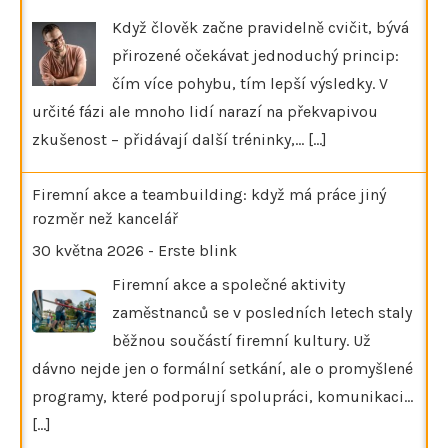
Když člověk začne pravidelně cvičit, bývá
přirozené očekávat jednoduchý princip:
čím více pohybu, tím lepší výsledky. V
určité fázi ale mnoho lidí narazí na překvapivou
zkušenost – přidávají další tréninky,…
[...]
Firemní akce a teambuilding: když má práce jiný
rozměr než kancelář
30 května 2026
-
Erste blink
Firemní akce a společné aktivity
zaměstnanců se v posledních letech staly
běžnou součástí firemní kultury. Už
dávno nejde jen o formální setkání, ale o promyšlené
programy, které podporují spolupráci, komunikaci…
[...]