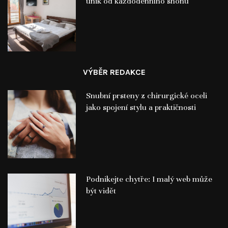
únik od každodenního shonu
VÝBĚR REDAKCE
Snubní prsteny z chirurgické oceli
jako spojení stylu a praktičnosti
Podnikejte chytře: I malý web může
být vidět