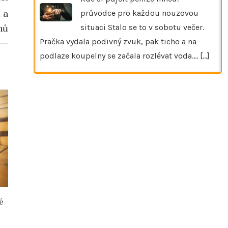
 a
průvodce pro každou nouzovou
mů
situaci Stalo se to v sobotu večer.
Pračka vydala podivný zvuk, pak ticho a na
podlaze koupelny se začala rozlévat voda.…
[...]
é
Fotokoutek na svatbu jako přirozená
Prolomit s
součást moderní oslavy
nevěsta 
zásnubní os