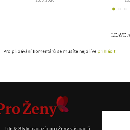
25. 5. 2026
20.
LEAVE 
Pro přidávání komentářů se musíte nejdříve
přihlásit
.
Life & Style
magazín
pro Ženy
vás naučí