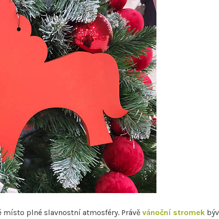
 místo plné slavnostní atmosféry. Právě
vánoční stromek
býv