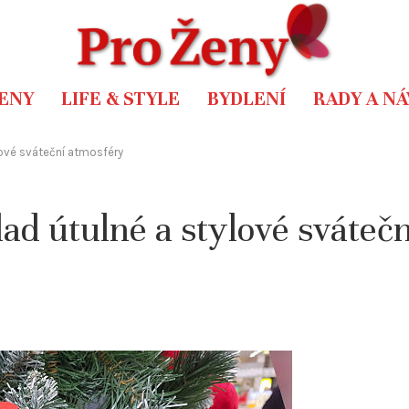
ENY
LIFE & STYLE
BYDLENÍ
RADY A N
lové sváteční atmosféry
ad útulné a stylové svátečn