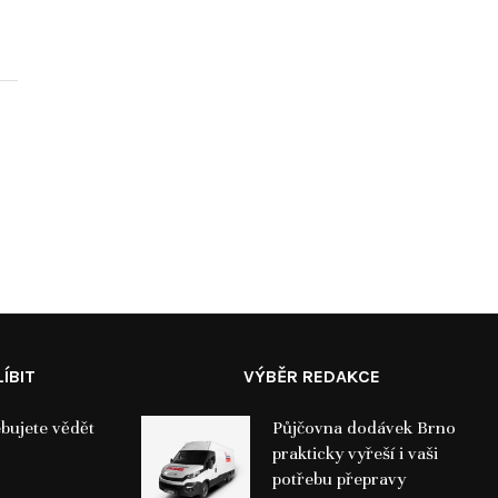
11. 2. 2026
ÍBIT
VÝBĚR REDAKCE
ebujete vědět
Půjčovna dodávek Brno
prakticky vyřeší i vaši
potřebu přepravy