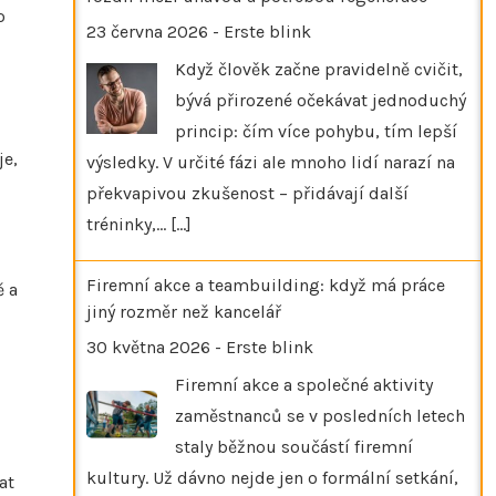
o
23 června 2026
-
Erste blink
Když člověk začne pravidelně cvičit,
bývá přirozené očekávat jednoduchý
princip: čím více pohybu, tím lepší
je,
výsledky. V určité fázi ale mnoho lidí narazí na
překvapivou zkušenost – přidávají další
tréninky,…
[...]
Firemní akce a teambuilding: když má práce
ě a
jiný rozměr než kancelář
30 května 2026
-
Erste blink
Firemní akce a společné aktivity
zaměstnanců se v posledních letech
staly běžnou součástí firemní
kultury. Už dávno nejde jen o formální setkání,
at