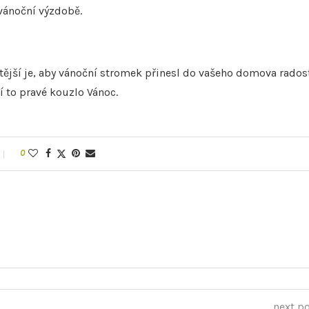
 vánoční výzdobě.
itější je, aby vánoční stromek přinesl do vašeho domova rados
ří to pravé kouzlo Vánoc.
0
next p