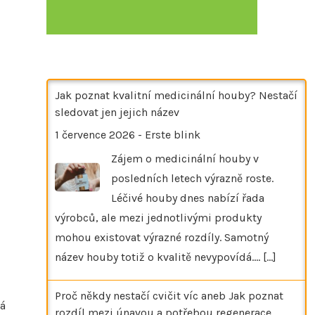
Jak poznat kvalitní medicinální houby? Nestačí
sledovat jen jejich název
1 července 2026
-
Erste blink
Zájem o medicinální houby v
posledních letech výrazně roste.
Léčivé houby dnes nabízí řada
výrobců, ale mezi jednotlivými produkty
mohou existovat výrazné rozdíly. Samotný
název houby totiž o kvalitě nevypovídá.…
[...]
Proč někdy nestačí cvičit víc aneb Jak poznat
á
rozdíl mezi únavou a potřebou regenerace