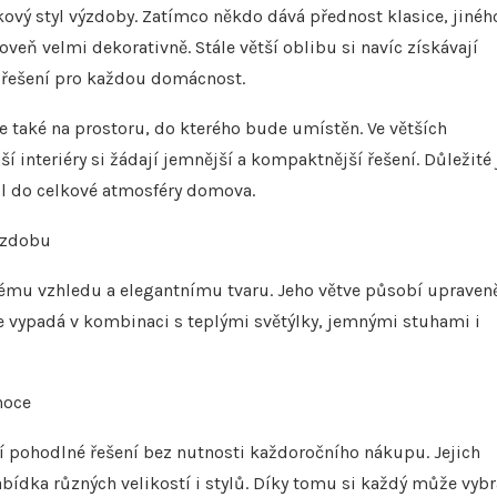
kový styl výzdoby. Zatímco někdo dává přednost klasice, jinéh
oveň velmi dekorativně. Stále větší oblibu si navíc získávají
é řešení pro každou domácnost.
 také na prostoru, do kterého bude umístěn. Ve větších
nteriéry si žádají jemnější a kompaktnější řešení. Důležité 
dl do celkové atmosféry domova.
výzdobu
tému vzhledu a elegantnímu tvaru. Jeho větve působí upraven
ře vypadá v kombinaci s teplými světýlky, jemnými stuhami i
noce
jí pohodlné řešení bez nutnosti každoročního nákupu. Jejich
bídka různých velikostí i stylů. Díky tomu si každý může vybr