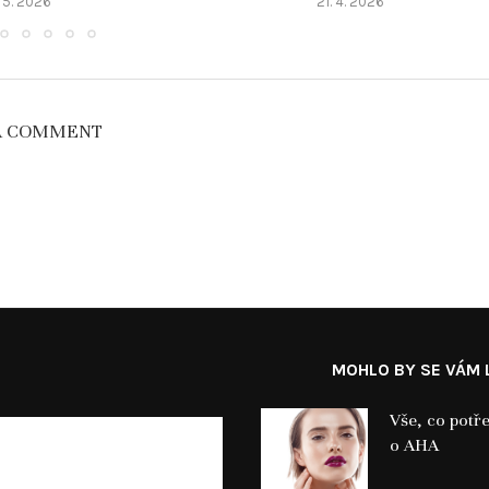
 5. 2026
21. 4. 2026
A COMMENT
MOHLO BY SE VÁM L
Vše, co potř
o AHA