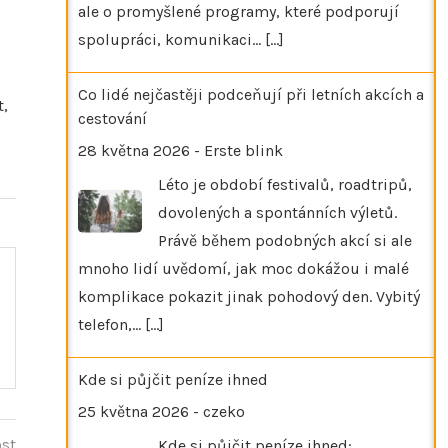
ale o promyšlené programy, které podporují
spolupráci, komunikaci…
[...]
Co lidé nejčastěji podceňují při letních akcích a
t,
cestování
28 května 2026
-
Erste blink
Léto je období festivalů, roadtripů,
dovolených a spontánních výletů.
Právě během podobných akcí si ale
mnoho lidí uvědomí, jak moc dokážou i malé
komplikace pokazit jinak pohodový den. Vybitý
telefon,…
[...]
Kde si půjčit peníze ihned
25 května 2026
-
czeko
ost
Kde si půjčit peníze ihned: