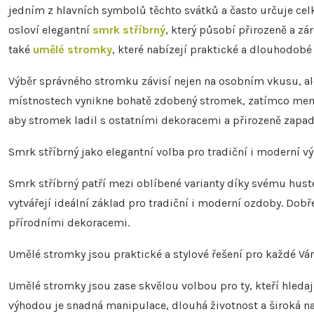
jedním z hlavních symbolů těchto svátků a často určuje cel
osloví elegantní
smrk stříbrný
, který působí přirozeně a zár
také
umělé stromky
, které nabízejí praktické a dlouhodob
Výběr správného stromku závisí nejen na osobním vkusu, ale
místnostech vynikne bohatě zdobený stromek, zatímco menší i
aby stromek ladil s ostatními dekoracemi a přirozeně zapa
Smrk stříbrný jako elegantní volba pro tradiční i moderní 
Smrk stříbrný patří mezi oblíbené varianty díky svému hus
vytvářejí ideální základ pro tradiční i moderní ozdoby. Dob
přírodními dekoracemi.
Umělé stromky jsou praktické a stylové řešení pro každé Vá
Umělé stromky jsou zase skvělou volbou pro ty, kteří hleda
výhodou je snadná manipulace, dlouhá životnost a široká na