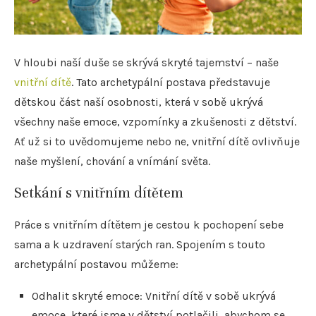
V hloubi naší duše se skrývá skryté tajemství – naše
vnitřní dítě
. Tato archetypální postava představuje
dětskou část naší osobnosti, která v sobě ukrývá
všechny naše emoce, vzpomínky a zkušenosti z dětství.
Ať už si to uvědomujeme nebo ne, vnitřní dítě ovlivňuje
naše myšlení, chování a vnímání světa.
Setkání s vnitřním dítětem
Práce s vnitřním dítětem je cestou k pochopení sebe
sama a k uzdravení starých ran. Spojením s touto
archetypální postavou můžeme:
Odhalit skryté emoce: Vnitřní dítě v sobě ukrývá
emoce, které jsme v dětství potlačili, abychom se