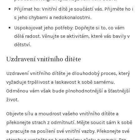
Přijímat ho: Vnitřní dítě je součástí vás. Přijměte ho i
s jeho chybami a nedokonalostmi.
Uspokojovat jeho potřeby: Dopřejte si to, co vám
dělá radost. Věnujte se aktivitám, které vás bavily v
dětství.
Uzdravení vnitřního dítěte
Uzdravení vnitřního dítěte je dlouhodobý proces, který
vyžaduje trpělivost a laskavost k sobě samému.
Odměnou vám však bude plnohodnotnější a šťastnější
život.
Objevte sílu a moudrost vašeho vnitřního dítěte a
překonejte strach z odmítnutí. Mějte soucit sám k sobě
a pracujte na posílení své vnitřní vazby. Překonejte své
strachy a uvolněte se k osobnímu růstu a rozvoji. Pro