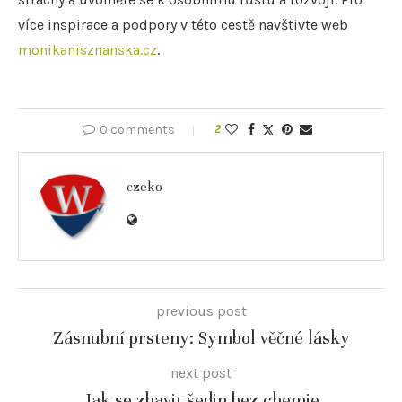
více inspirace a podpory v této cestě navštivte web
monikanisznanska.cz
.
0 comments
2
czeko
previous post
Zásnubní prsteny: Symbol věčné lásky
next post
Jak se zbavit šedin bez chemie