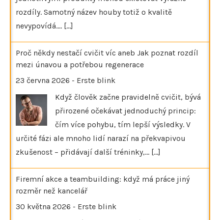
rozdíly. Samotný název houby totiž o kvalitě
nevypovídá.…
[...]
Proč někdy nestačí cvičit víc aneb Jak poznat rozdíl
mezi únavou a potřebou regenerace
23 června 2026
-
Erste blink
Když člověk začne pravidelně cvičit, bývá
přirozené očekávat jednoduchý princip:
čím více pohybu, tím lepší výsledky. V
určité fázi ale mnoho lidí narazí na překvapivou
zkušenost – přidávají další tréninky,…
[...]
Firemní akce a teambuilding: když má práce jiný
rozměr než kancelář
30 května 2026
-
Erste blink