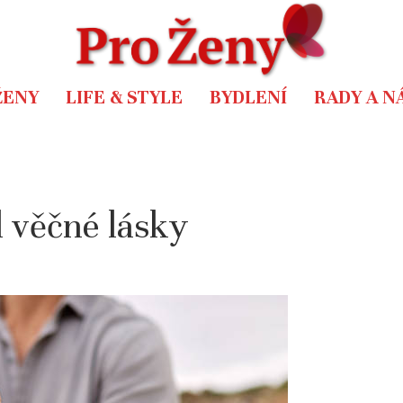
ŽENY
LIFE & STYLE
BYDLENÍ
RADY A N
 věčné lásky