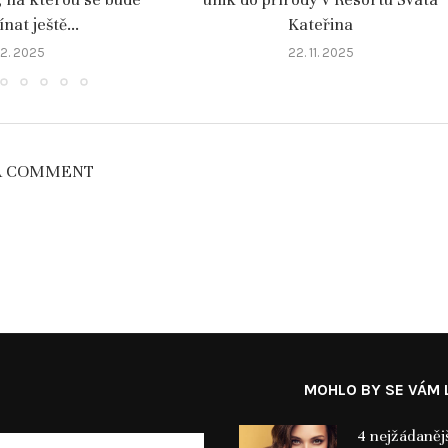
at ještě...
Kateřina
 12. 2025
22. 11. 2025
A COMMENT
MOHLO BY SE VÁM L
4 nejžádaněj