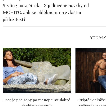
Styling na večírek – 3 jedinečné návrhy od
MOHITO. Jak se obléknout na zvláštní
příležitost?
YOU MAY
Proč je pro ženy po menopauze dobré
Striptér dokáže
doplňovat vápník
večírek v show