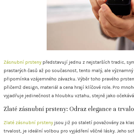
Zásnubní prsteny
představují jednu z nejstarších tradic, sy
prastarých časů až po současnost, tento malý, ale významný 
připomínka vzájemného závazku. Výběr toho pravého prstenu 
přičemž design, materiál a cena hrají klíčové role. Pro mno
vyjadřuje jedinečnost a hloubku vztahu, stejně jako očekáv
Zlaté zásnubní prsteny: Odraz elegance a trvalo
Zlaté zásnubní prsteny
jsou již po staletí považovány za klas
trvalost, je ideální volbou pro vyjádření věčné lásky. Jeh