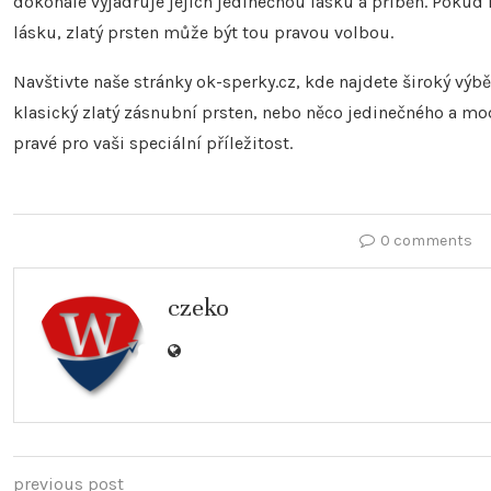
dokonale vyjadřuje jejich jedinečnou lásku a příběh. Pokud
lásku, zlatý prsten může být tou pravou volbou.
Navštivte naše stránky ok-sperky.cz, kde najdete široký vý
klasický zlatý zásnubní prsten, nebo něco jedinečného a m
pravé pro vaši speciální příležitost.
0 comments
czeko
previous post