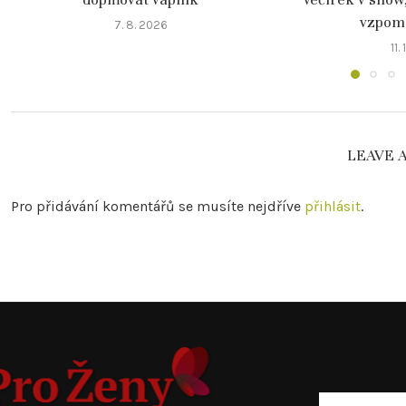
vzpomín
7. 8. 2026
11.
LEAVE 
Pro přidávání komentářů se musíte nejdříve
přihlásit
.