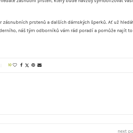
 hledáte zásnubní prsten, který bude navždy symbolizovat vaši
běr zásnubních prstenů a dalších dámských šperků. Ať už hledá
oderního, náš tým odborníků vám rád poradí a pomůže najít to
10
next p