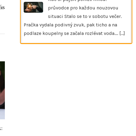
ás
průvodce pro každou nouzovou
situaci Stalo se to v sobotu večer.
Pračka vydala podivný zvuk, pak ticho a na
podlaze koupelny se začala rozlévat voda.…
[...]
k:
Jak kolagen ovlivňuje pleť a pokožku?
Kožené boty n
vybrat pro