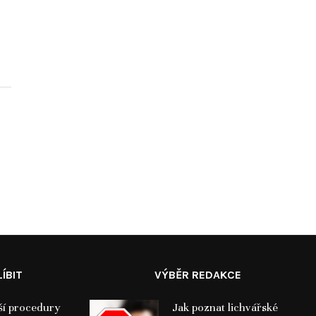
16. 11. 2025
p
ÍBIT
VÝBĚR REDAKCE
ší procedury
Jak poznat lichvářské