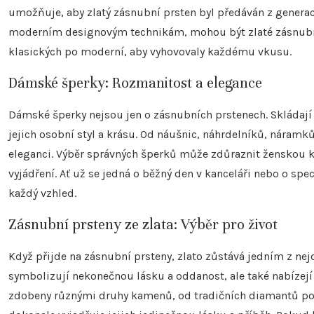
umožňuje, aby zlatý zásnubní prsten byl předáván z generac
moderním designovým technikám, mohou být zlaté zásnubní
klasických po moderní, aby vyhovovaly každému vkusu.
Dámské šperky: Rozmanitost a elegance
Dámské šperky nejsou jen o zásnubních prstenech. Skládají 
jejich osobní styl a krásu. Od náušnic, náhrdelníků, náram
eleganci. Výběr správných šperků může zdůraznit ženskou 
vyjádření. Ať už se jedná o běžný den v kanceláři nebo o spe
každý vzhled.
Zásnubní prsteny ze zlata: Výběr pro život
Když přijde na zásnubní prsteny, zlato zůstává jedním z nej
symbolizují nekonečnou lásku a oddanost, ale také nabízejí 
zdobeny různými druhy kamenů, od tradičních diamantů po 