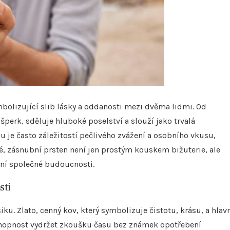
mbolizující slib lásky a oddanosti mezi dvěma lidmi. Od
šperk, sděluje hluboké poselství a slouží jako trvalá
je často záležitostí pečlivého zvážení a osobního vkusu,
hé, zásnubní prsten není jen prostým kouskem bižuterie, ale
ání společné budoucnosti.
sti
iku. Zlato, cenný kov, který symbolizuje čistotu, krásu, a hlav
o schopnost vydržet zkoušku času bez známek opotřebení