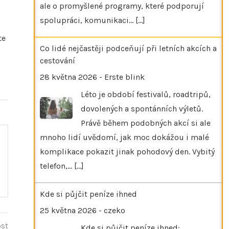
ale o promyšlené programy, které podporují
spolupráci, komunikaci…
[...]
te
Co lidé nejčastěji podceňují při letních akcích a
cestování
28 května 2026
-
Erste blink
Léto je období festivalů, roadtripů,
dovolených a spontánních výletů.
Právě během podobných akcí si ale
mnoho lidí uvědomí, jak moc dokážou i malé
komplikace pokazit jinak pohodový den. Vybitý
telefon,…
[...]
Kde si půjčit peníze ihned
25 května 2026
-
czeko
ost
Kde si půjčit peníze ihned: