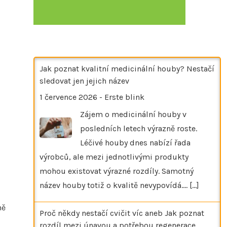
Jak poznat kvalitní medicinální houby? Nestačí
sledovat jen jejich název
1 července 2026
-
Erste blink
Zájem o medicinální houby v
posledních letech výrazně roste.
Léčivé houby dnes nabízí řada
výrobců, ale mezi jednotlivými produkty
mohou existovat výrazné rozdíly. Samotný
název houby totiž o kvalitě nevypovídá.…
[...]
ně
Proč někdy nestačí cvičit víc aneb Jak poznat
rozdíl mezi únavou a potřebou regenerace