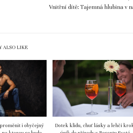
Vnitřní dítě: Tajemná hlubina v n
 ALSO LIKE
 proměnit i obyčejný
Dotek klidu, chuť lásky a lehčí kro
, na kterou se bude
únik do přírody v Resortu Svatá