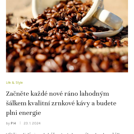
Life & Style
Začněte každé nové ráno lahodným
šálkem kvalitní zrnkové kávy a budete
plni energie
by
P H
23. 1. 2024