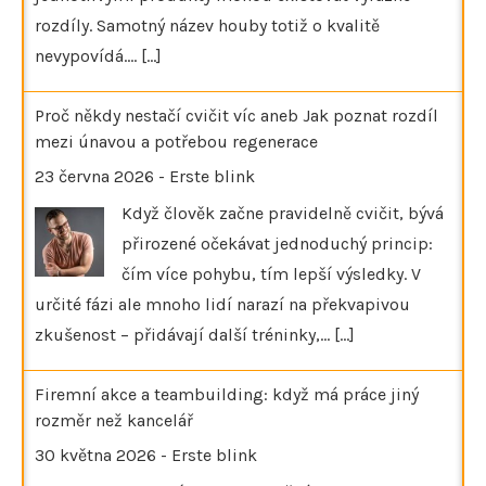
rozdíly. Samotný název houby totiž o kvalitě
nevypovídá.…
[...]
Proč někdy nestačí cvičit víc aneb Jak poznat rozdíl
mezi únavou a potřebou regenerace
23 června 2026
-
Erste blink
Když člověk začne pravidelně cvičit, bývá
přirozené očekávat jednoduchý princip:
čím více pohybu, tím lepší výsledky. V
určité fázi ale mnoho lidí narazí na překvapivou
zkušenost – přidávají další tréninky,…
[...]
Firemní akce a teambuilding: když má práce jiný
rozměr než kancelář
30 května 2026
-
Erste blink