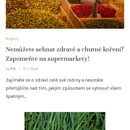
Magazín
Nemůžete sehnat zdravé a chutné koření?
Zapomeňte na supermarkety!
by
P H
17. 1. 2024
Zajímáte se o zdraví celé své rodiny a neustále
přemýšlíte nad tím, jakým způsobem se vyhnout všem
špatným…