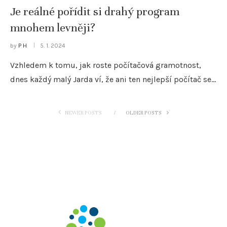
Je reálné pořídit si drahý program
mnohem levněji?
by
P H
5. 1. 2024
Vzhledem k tomu, jak roste počítačová gramotnost,
dnes každý malý Jarda ví, že ani ten nejlepší počítač se…
NEWER POSTS
OLDER POSTS