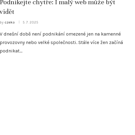
Podnikejte chytře: I malý web může být
vidět
by
czeko
5. 7. 2025
V dnešní době není podnikání omezené jen na kamenné
provozovny nebo velké společnosti. Stále více žen začíná
podnikat…