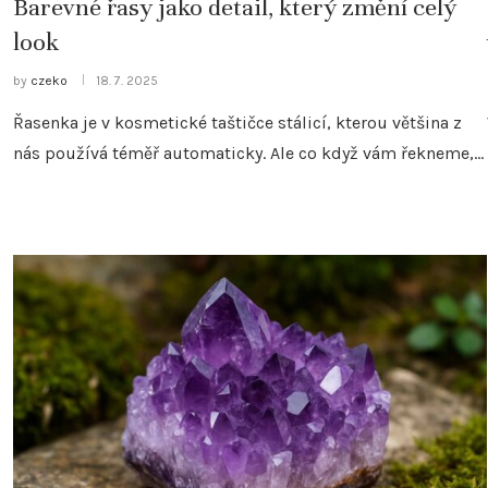
Barevné řasy jako detail, který změní celý
look
by
czeko
18. 7. 2025
Řasenka je v kosmetické taštičce stálicí, kterou většina z
nás používá téměř automaticky. Ale co když vám řekneme,…