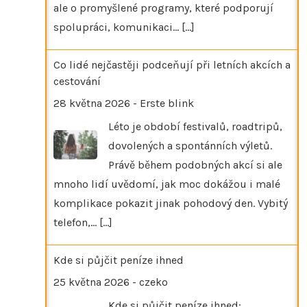
ale o promyšlené programy, které podporují
spolupráci, komunikaci…
[...]
Co lidé nejčastěji podceňují při letních akcích a
cestování
28 května 2026
-
Erste blink
Léto je období festivalů, roadtripů,
dovolených a spontánních výletů.
Právě během podobných akcí si ale
mnoho lidí uvědomí, jak moc dokážou i malé
komplikace pokazit jinak pohodový den. Vybitý
telefon,…
[...]
Kde si půjčit peníze ihned
25 května 2026
-
czeko
Kde si půjčit peníze ihned: