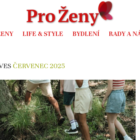
ŽENY
LIFE & STYLE
BYDLENÍ
RADY A N
VES
ČERVENEC 2025