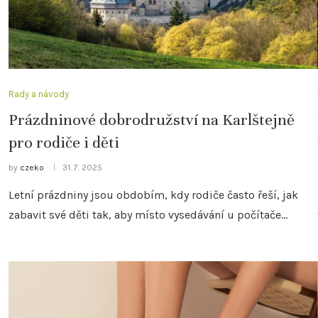
Rady a návody
Prázdninové dobrodružství na Karlštejně
pro rodiče i děti
by
czeko
31. 7. 2025
Letní prázdniny jsou obdobím, kdy rodiče často řeší, jak
zabavit své děti tak, aby místo vysedávání u počítače…