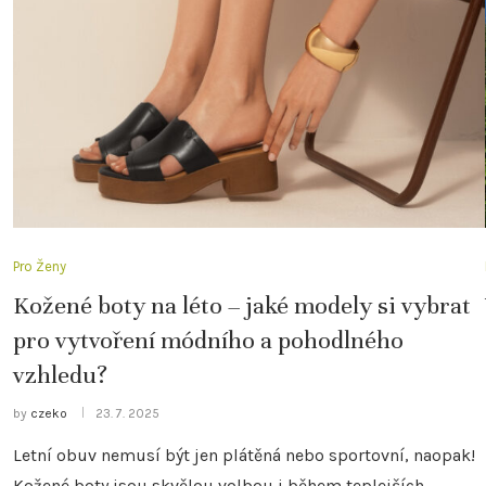
Pro Ženy
Kožené boty na léto – jaké modely si vybrat
pro vytvoření módního a pohodlného
vzhledu?
by
czeko
23. 7. 2025
Letní obuv nemusí být jen plátěná nebo sportovní, naopak!
Kožené boty jsou skvělou volbou i během teplejších