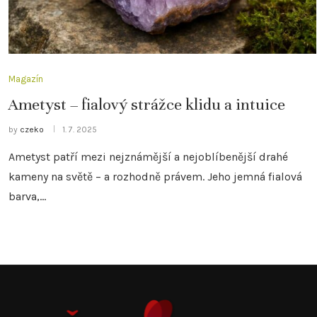
Magazín
Ametyst – fialový strážce klidu a intuice
by
czeko
1. 7. 2025
Ametyst patří mezi nejznámější a nejoblíbenější drahé
kameny na světě – a rozhodně právem. Jeho jemná fialová
barva,…