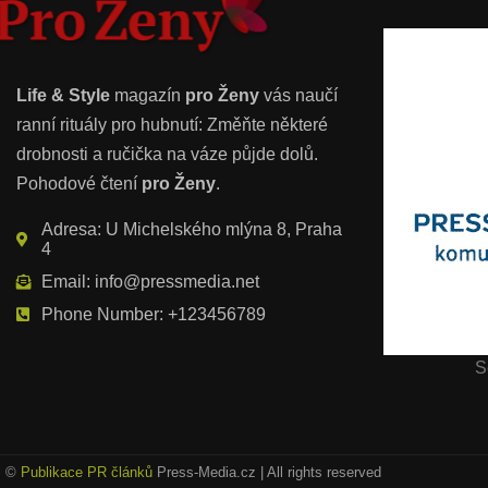
Life & Style
magazín
pro Ženy
vás naučí
ranní rituály pro hubnutí: Změňte některé
drobnosti a ručička na váze půjde dolů.
Pohodové čtení
pro Ženy
.
Adresa: U Michelského mlýna 8, Praha
4
Email: info@pressmedia.net
Phone Number: +123456789
S
©
Publikace PR článků
Press-Media.cz | All rights reserved