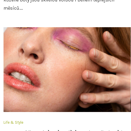
měsíců.…
Life & Style