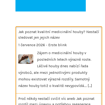
Jak poznat kvalitní medicinální houby? Nestačí
sledovat jen jejich název
1 července 2026
-
Erste blink
Zájem o medicinální houby v
posledních letech výrazně roste.
Léčivé houby dnes nabízí řada
výrobců, ale mezi jednotlivými produkty
mohou existovat výrazné rozdíly. Samotný
název houby totiž o kvalitě nevypovídá.…
[...]
Proč někdy nestačí cvičit víc aneb Jak poznat
rozdíl mezi únavou a potřebou regenerace