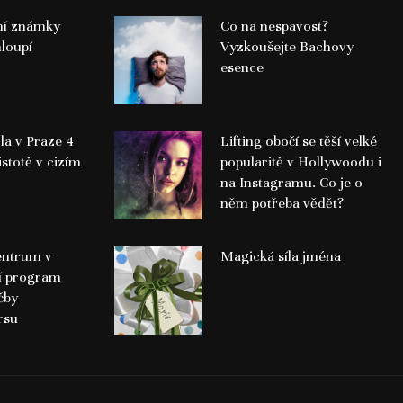
ní známky
Co na nespavost?
loupí
Vyzkoušejte Bachovy
esence
la v Praze 4
Lifting obočí se těší velké
istotě v cizím
popularitě v Hollywoodu i
na Instagramu. Co je o
něm potřeba vědět?
entrum v
Magická síla jména
í program
čby
rsu