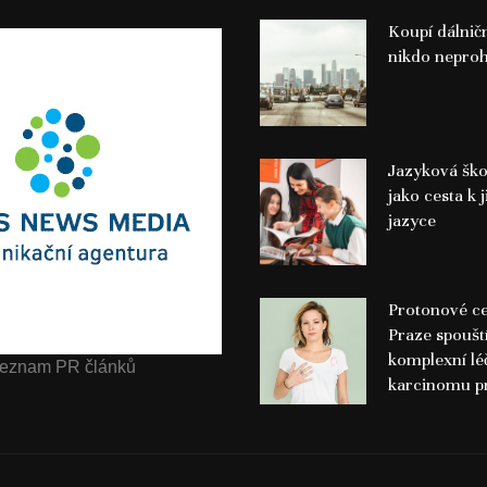
Koupí dálnič
nikdo neproh
Jazyková ško
jako cesta k j
jazyce
Protonové c
Praze spoušt
komplexní lé
eznam PR článků
karcinomu p