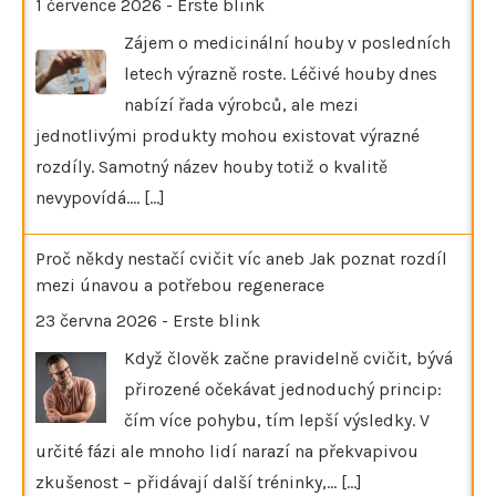
1 července 2026
-
Erste blink
Zájem o medicinální houby v posledních
letech výrazně roste. Léčivé houby dnes
nabízí řada výrobců, ale mezi
jednotlivými produkty mohou existovat výrazné
rozdíly. Samotný název houby totiž o kvalitě
nevypovídá.…
[...]
Proč někdy nestačí cvičit víc aneb Jak poznat rozdíl
mezi únavou a potřebou regenerace
23 června 2026
-
Erste blink
Když člověk začne pravidelně cvičit, bývá
přirozené očekávat jednoduchý princip:
čím více pohybu, tím lepší výsledky. V
určité fázi ale mnoho lidí narazí na překvapivou
zkušenost – přidávají další tréninky,…
[...]