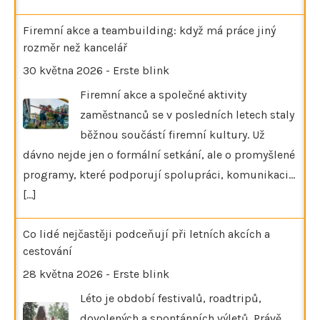
Firemní akce a teambuilding: když má práce jiný
rozměr než kancelář
30 května 2026
-
Erste blink
Firemní akce a společné aktivity
zaměstnanců se v posledních letech staly
běžnou součástí firemní kultury. Už
dávno nejde jen o formální setkání, ale o promyšlené
programy, které podporují spolupráci, komunikaci…
[...]
Co lidé nejčastěji podceňují při letních akcích a
cestování
28 května 2026
-
Erste blink
Léto je období festivalů, roadtripů,
dovolených a spontánních výletů. Právě