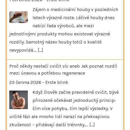
Zájem o medicinální houby v posledních
letech výrazně roste. Léčivé houby dnes
nabízí řada výrobců, ale mezi
jednotlivými produkty mohou existovat výrazné
rozdíly. Samotný název houby totiž o kvalitě
nevypovídá.…
[...]
Proč někdy nestačí cvičit víc aneb Jak poznat rozdíl
mezi únavou a potřebou regenerace
23 června 2026
-
Erste blink
Když člověk začne pravidelně cvičit, bývá
přirozené očekávat jednoduchý princip:
čím více pohybu, tím lepší výsledky. V
určité fázi ale mnoho lidí narazí na překvapivou
zkušenost – přidávají další tréninky,…
[...]