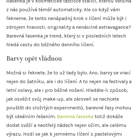
Řasenka je v kosmetické taštičce stálicí, kterou většina
z nás používá téměř automaticky. Ale co když vám
řekneme, že tento nenápadný krok v líčení může být i
zdrojem hravosti, originality a nenásilné extravagance?
Barevná řasenka je trend, který si v posledních letech
hledá cestu do běžného denního líčení.
Barvy opět vládnou
Možná si řeknete, že to už tady bylo. Ano, barvy se vrací
nejen do šatníku, ale i do líčení. A to nejen na festivaly a
letní oslavy, ale i pro běžné nošení. Hledáte-li způsob,
jak osvěžit svůj make-up, ale zároveň se nechcete
pouštět do složitých experimentů, barevné řasy mohou
být ideálním řešením.
Barevná řasenka
totiž dokáže
dodat svěží a neotřelý nádech nejen očím, ale celému
výrazu. Hodí se jak k jemnému líčení s pastelovými