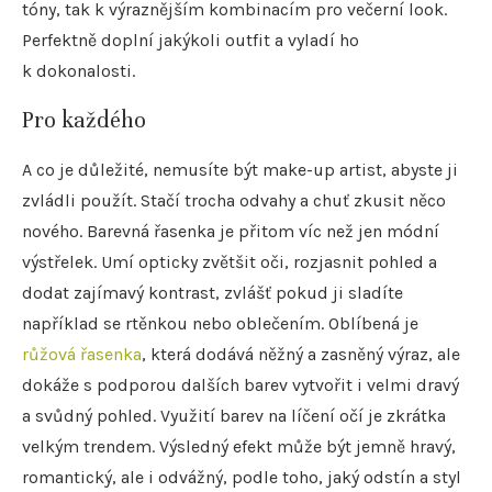
tóny, tak k výraznějším kombinacím pro večerní look.
Perfektně doplní jakýkoli outfit a vyladí ho
k dokonalosti.
Pro každého
A co je důležité, nemusíte být make-up artist, abyste ji
zvládli použít. Stačí trocha odvahy a chuť zkusit něco
nového. Barevná řasenka je přitom víc než jen módní
výstřelek. Umí opticky zvětšit oči, rozjasnit pohled a
dodat zajímavý kontrast, zvlášť pokud ji sladíte
například se rtěnkou nebo oblečením. Oblíbená je
růžová řasenka
, která dodává něžný a zasněný výraz, ale
dokáže s podporou dalších barev vytvořit i velmi dravý
a svůdný pohled. Využití barev na líčení očí je zkrátka
velkým trendem. Výsledný efekt může být jemně hravý,
romantický, ale i odvážný, podle toho, jaký odstín a styl