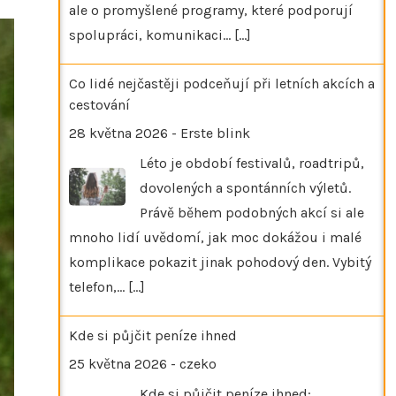
ale o promyšlené programy, které podporují
spolupráci, komunikaci…
[...]
Co lidé nejčastěji podceňují při letních akcích a
cestování
28 května 2026
-
Erste blink
Léto je období festivalů, roadtripů,
dovolených a spontánních výletů.
Právě během podobných akcí si ale
mnoho lidí uvědomí, jak moc dokážou i malé
komplikace pokazit jinak pohodový den. Vybitý
telefon,…
[...]
Kde si půjčit peníze ihned
25 května 2026
-
czeko
Kde si půjčit peníze ihned: