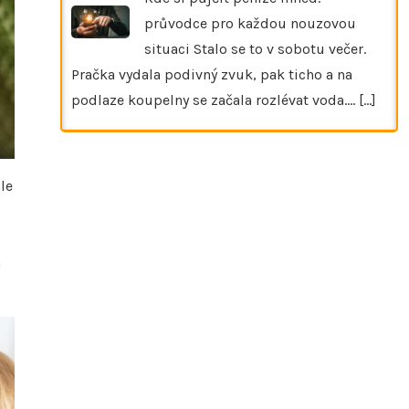
průvodce pro každou nouzovou
situaci Stalo se to v sobotu večer.
Pračka vydala podivný zvuk, pak ticho a na
podlaze koupelny se začala rozlévat voda.…
[...]
le
z
a