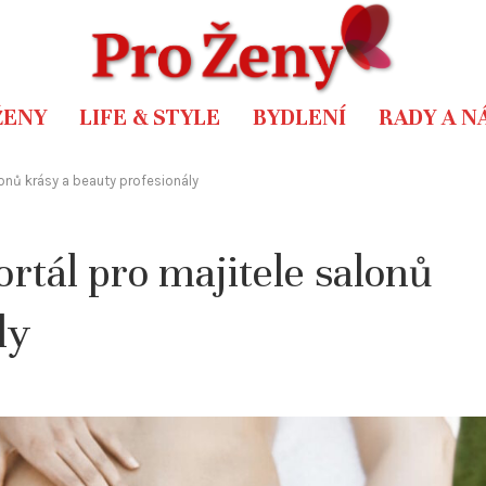
ŽENY
LIFE & STYLE
BYDLENÍ
RADY A N
onů krásy a beauty profesionály
tál pro majitele salonů
ly