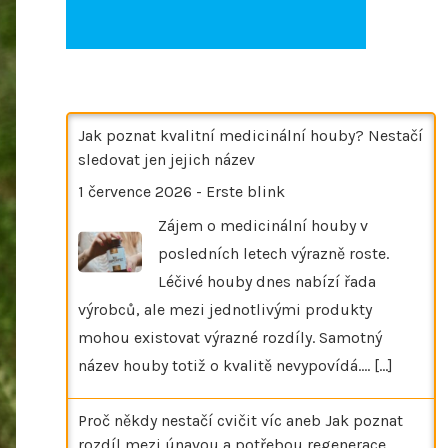
Jak poznat kvalitní medicinální houby? Nestačí
sledovat jen jejich název
1 července 2026
-
Erste blink
Zájem o medicinální houby v
posledních letech výrazně roste.
Léčivé houby dnes nabízí řada
výrobců, ale mezi jednotlivými produkty
mohou existovat výrazné rozdíly. Samotný
název houby totiž o kvalitě nevypovídá.…
[...]
Proč někdy nestačí cvičit víc aneb Jak poznat
rozdíl mezi únavou a potřebou regenerace