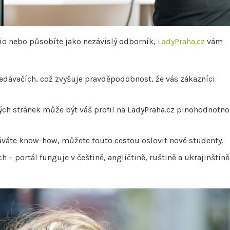
udio nebo působíte jako nezávislý odborník,
LadyPraha.cz
vám
hledávačích, což zvyšuje pravděpodobnost, že vás zákazníci
vých stránek může být váš profil na LadyPraha.cz plnohodnotn
áváte know-how, můžete touto cestou oslovit nové studenty.
 – portál funguje v češtině, angličtině, ruštině a ukrajinštině