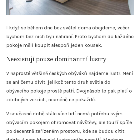
I když se během dne bez světel doma obejdeme, večer
bychom bez nich byli nahraní. Proto bychom do každého
pokoje měli koupit alespoň jeden kousek.
Neexistují pouze dominantní lustry
V naprosté většině českých obýváků najdeme lustr. Není
se ani čemu divit, jelikož tento druh světla do
obývacího pokoje prostě patří. Dvojnásob to pak platí o
zdobných verzích, nicméně ne pokaždé.
V současné době stále více lidí nemá potřebu svým
obývacím pokojem ohromovat návštěvy, ale touží spíše
po decentně zařízeném prostoru, kde se budou cítit
dobře. A sem klasické lustry spíše nepatří. Mnohem