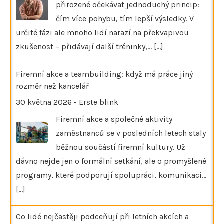
přirozené očekávat jednoduchý princip:
čím více pohybu, tím lepší výsledky. V
určité fázi ale mnoho lidí narazí na překvapivou
zkušenost – přidávají další tréninky,…
[...]
Firemní akce a teambuilding: když má práce jiný
rozměr než kancelář
30 května 2026
-
Erste blink
Firemní akce a společné aktivity
zaměstnanců se v posledních letech staly
běžnou součástí firemní kultury. Už
dávno nejde jen o formální setkání, ale o promyšlené
programy, které podporují spolupráci, komunikaci…
[...]
Co lidé nejčastěji podceňují při letních akcích a