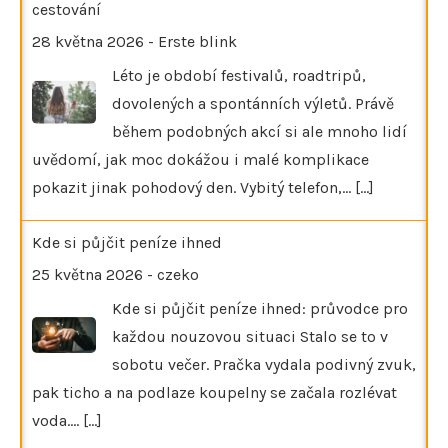
cestování
28 května 2026
-
Erste blink
Léto je období festivalů, roadtripů,
dovolených a spontánních výletů. Právě
během podobných akcí si ale mnoho lidí
uvědomí, jak moc dokážou i malé komplikace
pokazit jinak pohodový den. Vybitý telefon,…
[...]
Kde si půjčit peníze ihned
25 května 2026
-
czeko
Kde si půjčit peníze ihned: průvodce pro
každou nouzovou situaci Stalo se to v
sobotu večer. Pračka vydala podivný zvuk,
pak ticho a na podlaze koupelny se začala rozlévat
voda.…
[...]