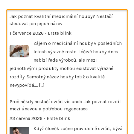
Jak poznat kvalitní medicinální houby? Nestačí
sledovat jen jejich název
1 července 2026
-
Erste blink
Zájem o medicinální houby v posledních
letech výrazně roste. Léčivé houby dnes
nabízí řada výrobců, ale mezi
jednotlivými produkty mohou existovat výrazné
rozdíly. Samotný název houby totiž o kvalitě
nevypovídá.…
[...]
Proč někdy nestačí cvičit víc aneb Jak poznat rozdíl
mezi únavou a potřebou regenerace
23 června 2026
-
Erste blink
Když člověk začne pravidelně cvičit, bývá