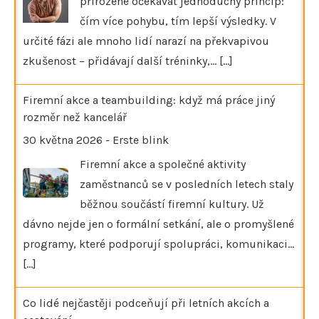
přirozené očekávat jednoduchý princip:
čím více pohybu, tím lepší výsledky. V
určité fázi ale mnoho lidí narazí na překvapivou
zkušenost – přidávají další tréninky,…
[...]
Firemní akce a teambuilding: když má práce jiný
rozměr než kancelář
30 května 2026
-
Erste blink
Firemní akce a společné aktivity
zaměstnanců se v posledních letech staly
běžnou součástí firemní kultury. Už
dávno nejde jen o formální setkání, ale o promyšlené
programy, které podporují spolupráci, komunikaci…
[...]
Co lidé nejčastěji podceňují při letních akcích a