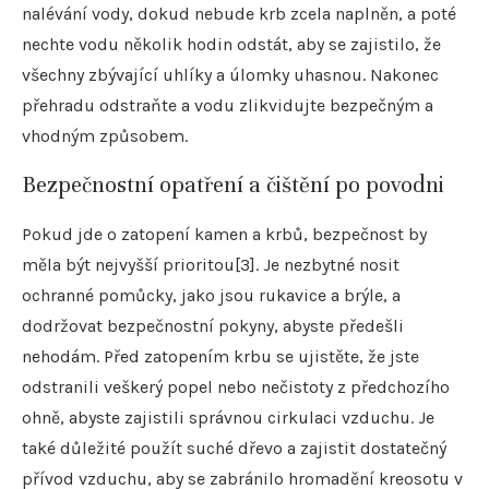
nalévání vody, dokud nebude krb zcela naplněn, a poté
nechte vodu několik hodin odstát, aby se zajistilo, že
všechny zbývající uhlíky a úlomky uhasnou. Nakonec
přehradu odstraňte a vodu zlikvidujte bezpečným a
vhodným způsobem.
Bezpečnostní opatření a čištění po povodni
Pokud jde o zatopení kamen a krbů, bezpečnost by
měla být nejvyšší prioritou[3]. Je nezbytné nosit
ochranné pomůcky, jako jsou rukavice a brýle, a
dodržovat bezpečnostní pokyny, abyste předešli
nehodám. Před zatopením krbu se ujistěte, že jste
odstranili veškerý popel nebo nečistoty z předchozího
ohně, abyste zajistili správnou cirkulaci vzduchu. Je
také důležité použít suché dřevo a zajistit dostatečný
přívod vzduchu, aby se zabránilo hromadění kreosotu v