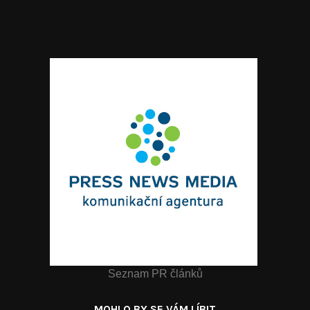
Seznam PR článků
MOHLO BY SE VÁM LÍBIT