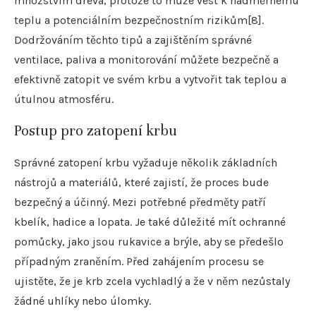
množstvím dřeva, protože to může vést k nadměrnému
teplu a potenciálním bezpečnostním rizikům[8].
Dodržováním těchto tipů a zajištěním správné
ventilace, paliva a monitorování můžete bezpečně a
efektivně zatopit ve svém krbu a vytvořit tak teplou a
útulnou atmosféru.
Postup pro zatopení krbu
Správné zatopení krbu vyžaduje několik základních
nástrojů a materiálů, které zajistí, že proces bude
bezpečný a účinný. Mezi potřebné předměty patří
kbelík, hadice a lopata. Je také důležité mít ochranné
pomůcky, jako jsou rukavice a brýle, aby se předešlo
případným zraněním. Před zahájením procesu se
ujistěte, že je krb zcela vychladlý a že v něm nezůstaly
žádné uhlíky nebo úlomky.