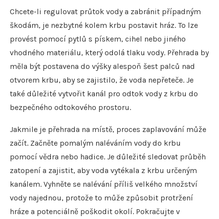
Chcete-li regulovat průtok vody a zabránit případným
škodám, je nezbytné kolem krbu postavit hráz. To lze
provést pomocí pytlů s pískem, cihel nebo jiného
vhodného materiálu, který odolá tlaku vody. Přehrada by
měla být postavena do výšky alespoň šest palců nad
otvorem krbu, aby se zajistilo, že voda nepřeteče. Je
také důležité vytvořit kanál pro odtok vody z krbu do
bezpečného odtokového prostoru.
Jakmile je přehrada na místě, proces zaplavování může
začít. Začněte pomalým naléváním vody do krbu
pomocí vědra nebo hadice. Je důležité sledovat průběh
zatopení a zajistit, aby voda vytékala z krbu určeným
kanálem. Vyhněte se nalévání příliš velkého množství
vody najednou, protože to může způsobit protržení
hráze a potenciálně poškodit okolí. Pokračujte v