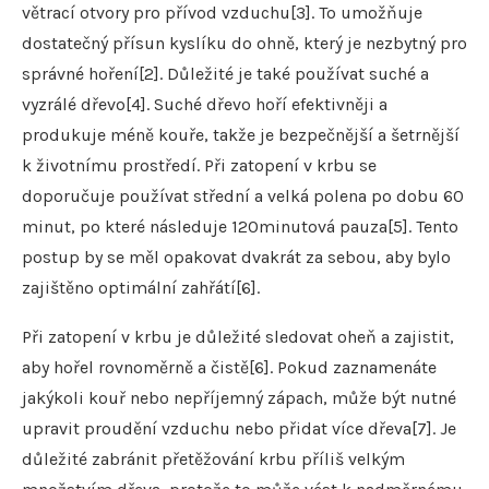
větrací otvory pro přívod vzduchu[3]. To umožňuje
dostatečný přísun kyslíku do ohně, který je nezbytný pro
správné hoření[2]. Důležité je také používat suché a
vyzrálé dřevo[4]. Suché dřevo hoří efektivněji a
produkuje méně kouře, takže je bezpečnější a šetrnější
k životnímu prostředí. Při zatopení v krbu se
doporučuje používat střední a velká polena po dobu 60
minut, po které následuje 120minutová pauza[5]. Tento
postup by se měl opakovat dvakrát za sebou, aby bylo
zajištěno optimální zahřátí[6].
Při zatopení v krbu je důležité sledovat oheň a zajistit,
aby hořel rovnoměrně a čistě[6]. Pokud zaznamenáte
jakýkoli kouř nebo nepříjemný zápach, může být nutné
upravit proudění vzduchu nebo přidat více dřeva[7]. Je
důležité zabránit přetěžování krbu příliš velkým