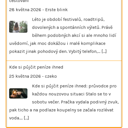
cestování
28 května 2026
-
Erste blink
Léto je období festivalů, roadtripů,
dovolených a spontánních výletů. Právě
během podobných akcí si ale mnoho lidí
uvědomí, jak moc dokážou i malé komplikace
pokazit jinak pohodový den. Vybitý telefon,…
[...]
Kde si půjčit peníze ihned
25 května 2026
-
czeko
Kde si půjčit peníze ihned: průvodce pro
každou nouzovou situaci Stalo se to v
sobotu večer. Pračka vydala podivný zvuk,
pak ticho a na podlaze koupelny se začala rozlévat
voda.…
[...]