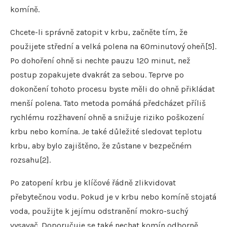
komíně.
Chcete-li správně zatopit v krbu, začněte tím, že
použijete střední a velká polena na 60minutový oheň[5].
Po dohoření ohně si nechte pauzu 120 minut, než
postup zopakujete dvakrát za sebou. Teprve po
dokončení tohoto procesu byste měli do ohně přikládat
menší polena. Tato metoda pomáhá předcházet příliš
rychlému rozžhavení ohně a snižuje riziko poškození
krbu nebo komína. Je také důležité sledovat teplotu
krbu, aby bylo zajištěno, že zůstane v bezpečném
rozsahu[2].
Po zatopení krbu je klíčové řádně zlikvidovat
přebytečnou vodu. Pokud je v krbu nebo komíně stojatá
voda, použijte k jejímu odstranění mokro-suchý
vysavač. Doporučuje se také nechat komín odborně