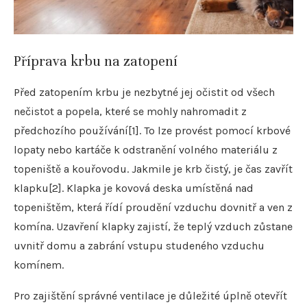
Příprava krbu na zatopení
Před zatopením krbu je nezbytné jej očistit od všech
nečistot a popela, které se mohly nahromadit z
předchozího používání[1]. To lze provést pomocí krbové
lopaty nebo kartáče k odstranění volného materiálu z
topeniště a kouřovodu. Jakmile je krb čistý, je čas zavřít
klapku[2]. Klapka je kovová deska umístěná nad
topeništěm, která řídí proudění vzduchu dovnitř a ven z
komína. Uzavření klapky zajistí, že teplý vzduch zůstane
uvnitř domu a zabrání vstupu studeného vzduchu
komínem.
Pro zajištění správné ventilace je důležité úplně otevřít