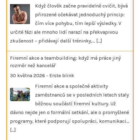
Když člověk začne pravidelně cvičit, bývá
přirozené očekávat jednoduchý princip:
čím více pohybu, tím lepší výsledky. V
určité fázi ale mnoho lidí narazí na překvapivou
zkušenost – přidávají další tréninky,…
[...]
Firemní akce a teambuilding: když má práce jiný
rozměr než kancelář
30 května 2026
-
Erste blink
Firemní akce a společné aktivity
zaměstnanců se v posledních letech staly
běžnou součástí firemní kultury. Už
dávno nejde jen o formální setkání, ale o promyšlené
programy, které podporují spolupráci, komunikaci…
[...]