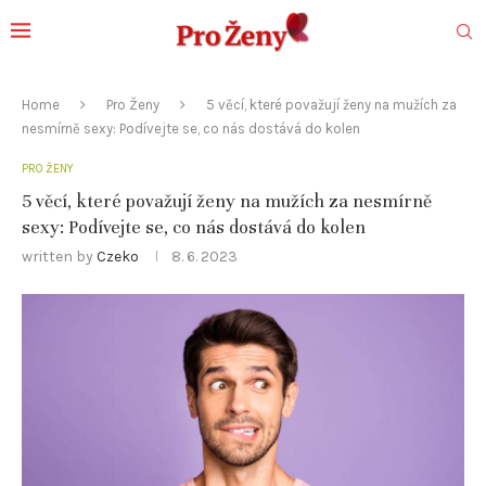
Home
Pro Ženy
5 věcí, které považují ženy na mužích za
nesmírně sexy: Podívejte se, co nás dostává do kolen
PRO ŽENY
5 věcí, které považují ženy na mužích za nesmírně
sexy: Podívejte se, co nás dostává do kolen
written by
Czeko
8. 6. 2023