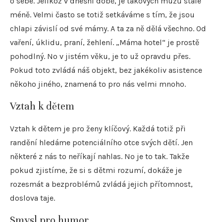
o sebe. Jelikož v dnešní době, je takových mužů stále
méně. Velmi často se totiž setkáváme s tím, že jsou
chlapi závislí od své mámy. A ta za ně dělá všechno. Od
vaření, úklidu, praní, žehlení. „Máma hotel“ je prostě
pohodlný. No v jistém věku, je to už opravdu přes.
Pokud toto zvládá náš objekt, bez jakékoliv asistence
někoho jiného, ​​znamená to pro nás velmi mnoho.
Vztah k dětem
Vztah k dětem je pro ženy klíčový. Každá totiž při
randění hledáme potenciálního otce svých dětí. Jen
některé z nás to neříkají nahlas. No je to tak. Takže
pokud zjistíme, že si s dětmi rozumí, dokáže je
rozesmát a bezproblémů zvládá jejich přítomnost,
doslova taje.
Smysl pro humor