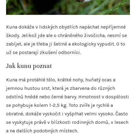
Kuna dokáže v lidských obydlích napáchat nepříjemné
škody. Jelikož jde ale o chráněného živočicha, nesmí se
zabíjet, ale je třeba ji šetrně a ekologicky vypudit. O to
už se postarají zkušení odborníci.
Jak kunu poznat
Kuna má protáhlé tělo, krátké nohy, huňatý ocas a
jemnou hustou srst, která je zbarvena do různých
odstínů hnědé nebo černé barvy. Hmotnost v dospělosti
se pohybuje kolem 1-2,5 kg. Toto zvíře je rychlé a
obratné, dokáže vyskočit i vyšplhat velmi vysoko. Často
se vyskytuje právě v blízkosti rodinných domů, v lesech
a na dalších podobných místech.