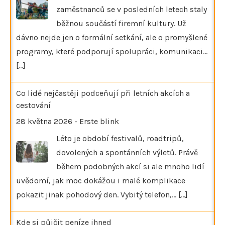
zaměstnanců se v posledních letech staly
běžnou součástí firemní kultury. Už
dávno nejde jen o formální setkání, ale o promyšlené
programy, které podporují spolupráci, komunikaci…
[...]
Co lidé nejčastěji podceňují při letních akcích a
cestování
28 května 2026
-
Erste blink
Léto je období festivalů, roadtripů,
dovolených a spontánních výletů. Právě
během podobných akcí si ale mnoho lidí
uvědomí, jak moc dokážou i malé komplikace
pokazit jinak pohodový den. Vybitý telefon,…
[...]
Kde si půjčit peníze ihned