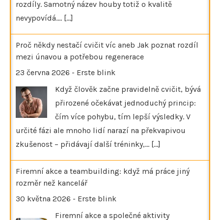
rozdíly. Samotný název houby totiž o kvalitě
nevypovídá.…
[...]
Proč někdy nestačí cvičit víc aneb Jak poznat rozdíl
mezi únavou a potřebou regenerace
23 června 2026
-
Erste blink
Když člověk začne pravidelně cvičit, bývá
přirozené očekávat jednoduchý princip:
čím více pohybu, tím lepší výsledky. V
určité fázi ale mnoho lidí narazí na překvapivou
zkušenost – přidávají další tréninky,…
[...]
Firemní akce a teambuilding: když má práce jiný
rozměr než kancelář
30 května 2026
-
Erste blink
Firemní akce a společné aktivity