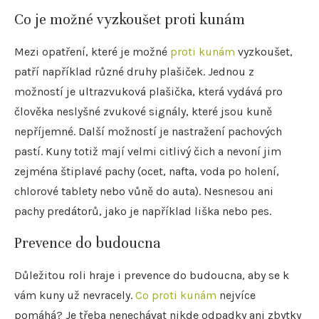
Co je možné vyzkoušet proti kunám
Mezi opatření, které je možné
proti kunám
vyzkoušet,
patří například různé druhy plašiček. Jednou z
možností je ultrazvuková plašička, která vydává pro
člověka neslyšné zvukové signály, které jsou kuně
nepříjemné. Další možností je nastražení pachových
pastí. Kuny totiž mají velmi citlivý čich a nevoní jim
zejména štiplavé pachy (ocet, nafta, voda po holení,
chlorové tablety nebo vůně do auta). Nesnesou ani
pachy predátorů, jako je například liška nebo pes.
Prevence do budoucna
Důležitou roli hraje i prevence do budoucna, aby se k
vám kuny už nevracely.
Co proti kunám
nejvíce
pomáhá? Je třeba nenechávat nikde odpadky ani zbytky