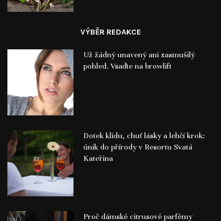
VÝBĚR REDAKCE
Už žádný unavený ani zasmušilý
pohled. Vsaďte na browlift
Dotek klidu, chuť lásky a lehčí krok:
únik do přírody v Resortu Svatá
Kateřina
Proč dámské citrusové parfémy