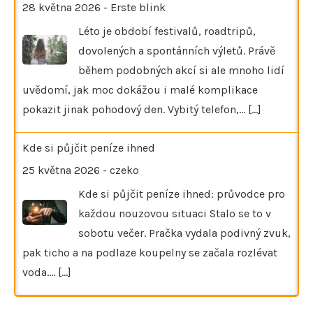
28 května 2026
-
Erste blink
Léto je období festivalů, roadtripů,
dovolených a spontánních výletů. Právě
během podobných akcí si ale mnoho lidí
uvědomí, jak moc dokážou i malé komplikace
pokazit jinak pohodový den. Vybitý telefon,…
[...]
Kde si půjčit peníze ihned
25 května 2026
-
czeko
Kde si půjčit peníze ihned: průvodce pro
každou nouzovou situaci Stalo se to v
sobotu večer. Pračka vydala podivný zvuk,
pak ticho a na podlaze koupelny se začala rozlévat
voda.…
[...]