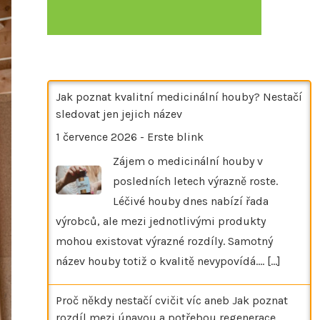
Jak poznat kvalitní medicinální houby? Nestačí
sledovat jen jejich název
1 července 2026
-
Erste blink
Zájem o medicinální houby v
posledních letech výrazně roste.
Léčivé houby dnes nabízí řada
výrobců, ale mezi jednotlivými produkty
mohou existovat výrazné rozdíly. Samotný
název houby totiž o kvalitě nevypovídá.…
[...]
Proč někdy nestačí cvičit víc aneb Jak poznat
rozdíl mezi únavou a potřebou regenerace