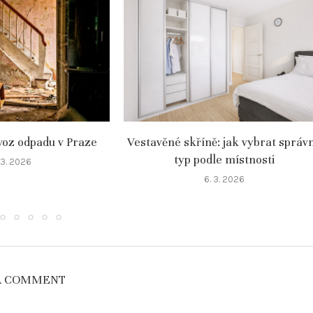
voz odpadu v Praze
Vestavěné skříně: jak vybrat správ
typ podle místnosti
 3. 2026
6. 3. 2026
A COMMENT