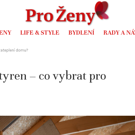
ENY
LIFE & STYLE
BYDLENÍ
RADY A N
 zateplení domu?
tyren – co vybrat pro