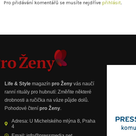
Pro přidávání komentářů se musíte nejdříve
přihlásit
.
Life & Style
magazín
pro Ženy
vás naučí
ranní rituály pro hubnutí: Změňte některé
drobnosti a ručička na váze půjde dolů.
Pohodové čtení
pro Ženy
.
Adresa: U Michelského mlýna 8, Praha
4
Email: info@pressmedia.net