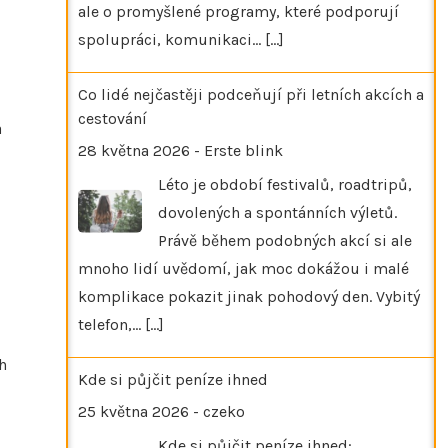
ale o promyšlené programy, které podporují
spolupráci, komunikaci…
[...]
Co lidé nejčastěji podceňují při letních akcích a
cestování
a
28 května 2026
-
Erste blink
Léto je období festivalů, roadtripů,
dovolených a spontánních výletů.
Právě během podobných akcí si ale
mnoho lidí uvědomí, jak moc dokážou i malé
komplikace pokazit jinak pohodový den. Vybitý
telefon,…
[...]
h
Kde si půjčit peníze ihned
25 května 2026
-
czeko
Kde si půjčit peníze ihned: