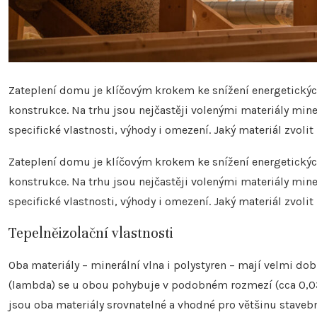
Zateplení domu je klíčovým krokem ke snížení energetickýc
konstrukce. Na trhu jsou nejčastěji volenými materiály miner
specifické vlastnosti, výhody i omezení. Jaký materiál zvoli
Zateplení domu je klíčovým krokem ke snížení energetickýc
konstrukce. Na trhu jsou nejčastěji volenými materiály miner
specifické vlastnosti, výhody i omezení. Jaký materiál zvoli
Tepelněizolační vlastnosti
Oba materiály – minerální vlna i polystyren – mají velmi dob
(lambda) se u obou pohybuje v podobném rozmezí (cca 0,03
jsou oba materiály srovnatelné a vhodné pro většinu stavebn