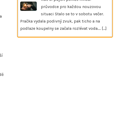
průvodce pro každou nouzovou
situaci Stalo se to v sobotu večer.
a
Pračka vydala podivný zvuk, pak ticho a na
podlaze koupelny se začala rozlévat voda.…
[...]
ší
dě