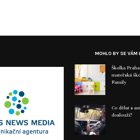
MOHLO BY SE VÁM L
Školka Prah
mateřská ško
Family
Co dělat s a
doslouží?