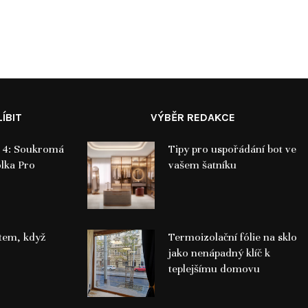
ÍBIT
VÝBĚR REDAKCE
a 4: Soukromá
Tipy pro uspořádání bot ve
lka Pro
vašem šatníku
utem, když
Termoizolační fólie na sklo
jako nenápadný klíč k
teplejšímu domovu