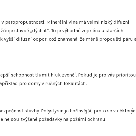
 v paropropustnosti. Minerální vlna má velmi nízký difuzní
žňuje stavbě „dýchat“. To je výhodné zejména u starších
ak vyšší difuzní odpor, což znamená, že méně propouští páru 
á lepší schopnost tlumit hluk zvenčí. Pokud je pro vás prioritou
apříklad pro domy v rušných lokalitách.
ezpečnost stavby. Polystyren je hořlavější, proto se v některýc
e nejsou zvýšené požadavky na požární ochranu.