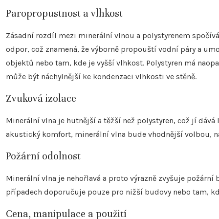
Paropropustnost a vlhkost
Zásadní rozdíl mezi minerální vlnou a polystyrenem spočívá
odpor, což znamená, že výborně propouští vodní páry a umo
objektů nebo tam, kde je vyšší vlhkost. Polystyren má naop
může být náchylnější ke kondenzaci vlhkosti ve stěně.
Zvuková izolace
Minerální vlna je hutnější a těžší než polystyren, což jí dáv
akustický komfort, minerální vlna bude vhodnější volbou, n
Požární odolnost
Minerální vlna je nehořlavá a proto výrazně zvyšuje požární b
případech doporučuje pouze pro nižší budovy nebo tam, kd
Cena, manipulace a použití