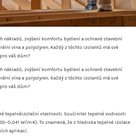
h nákladů, zvýšení komfortu bydlení a ochraně stavební
ální vlna a polystyren. Každý z těchto izolantů má své
t pro váš dům?
h nákladů, zvýšení komfortu bydlení a ochraně stavební
ální vlna a polystyren. Každý z těchto izolantů má své
t pro váš dům?
ré tepelněizolační vlastnosti. Součinitel tepelné vodivosti
0–0,041 W/m·K). To znamená, že z hlediska tepelné izolace
ích aplikací.