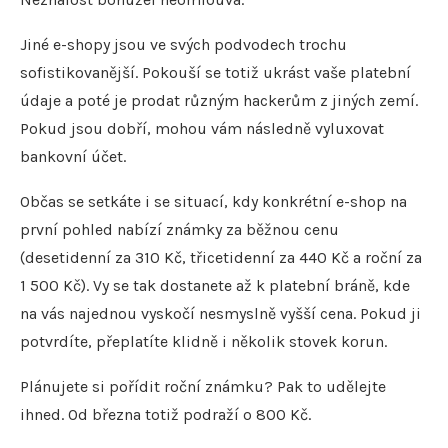
Jiné e-shopy jsou ve svých podvodech trochu
sofistikovanější. Pokouší se totiž ukrást vaše platební
údaje a poté je prodat různým hackerům z jiných zemí.
Pokud jsou dobří, mohou vám následně vyluxovat
bankovní účet.
Občas se setkáte i se situací, kdy konkrétní e-shop na
první pohled nabízí známky za běžnou cenu
(desetidenní za 310 Kč, třicetidenní za 440 Kč a roční za
1 500 Kč). Vy se tak dostanete až k platební bráně, kde
na vás najednou vyskočí nesmyslně vyšší cena. Pokud ji
potvrdíte, přeplatíte klidně i několik stovek korun.
Plánujete si pořídit roční známku? Pak to udělejte
ihned. Od března totiž podraží o 800 Kč.