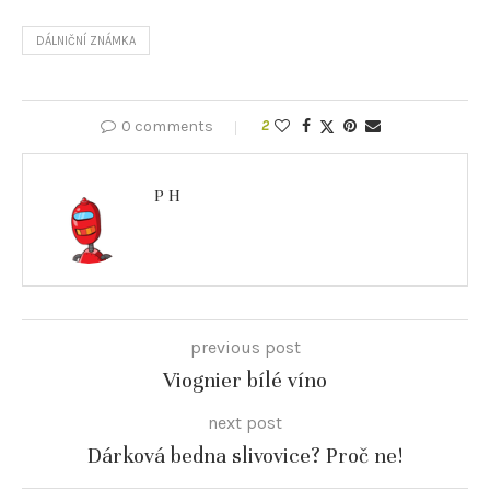
DÁLNIČNÍ ZNÁMKA
0 comments
2
P H
previous post
Viognier bílé víno
next post
Dárková bedna slivovice? Proč ne!