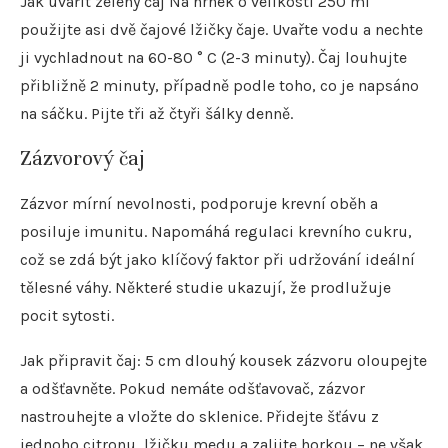
Jak uvařit zelený čaj Na hrnek o velikosti 250 ml
použijte asi dvě čajové lžičky čaje. Uvařte vodu a nechte
ji vychladnout na 60-80 ° C (2-3 minuty). Čaj louhujte
přibližně 2 minuty, případně podle toho, co je napsáno
na sáčku. Pijte tři až čtyři šálky denně.
Zázvorový čaj
Zázvor mírní nevolnosti, podporuje krevní oběh a
posiluje imunitu. Napomáhá regulaci krevního cukru,
což se zdá být jako klíčový faktor při udržování ideální
tělesné váhy. Některé studie ukazují, že prodlužuje
pocit sytosti.
Jak připravit čaj: 5 cm dlouhý kousek zázvoru oloupejte
a odšťavněte. Pokud nemáte odšťavovač, zázvor
nastrouhejte a vložte do sklenice. Přidejte šťávu z
jednoho citronu, lžičku medu a zalijte horkou – ne však