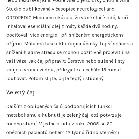
nebo nezdravá jídla. Podle všeho je to díky chuti a vůni.
Studie publikovaná v časopise neurological and
ORTOPEDIC Medicine ukázala, že vůně stačí: lidé, kteří
inhaloval esenciální olej z máty každé dvě hodiny,
pociťovali více energie i při sníženém energetickém
příjmu. Máta má také uklidňující účinky. Lepší spánek a
snížení hladiny stresu se mohou pozitivně projevit i na
vaší váze. Jak čaj připravit: Čerstvé nebo sušené listy
zalijete vroucí vodou, přikryjete a necháte 15 minut
louhovat. Potom slijte, pijte teplý i studený.
Zelený čaj
Dalším z oblíbených čajů podporujících funkci
metabolismu a hubnutí je zelený čaj, což potvrzuje
mnoho studií. V jedné studii z roku 2008 se 60
obézních pacientů během 12 týdnů řídilo stejnými