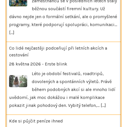
zaměstnanců se v posledních letech staly
běžnou součástí firemní kultury. Už
dávno nejde jen o formální setkání, ale o promyšlené
programy, které podporují spolupráci, komunikaci…
[...]
Co lidé nejčastěji podceňují při letních akcích a
cestování
28 května 2026
-
Erste blink
Léto je období festivalů, roadtripů,
dovolených a spontánních výletů. Právě
během podobných akcí si ale mnoho lidí
uvědomí, jak moc dokážou i malé komplikace
pokazit jinak pohodový den. Vybitý telefon,…
[...]
Kde si půjčit peníze ihned