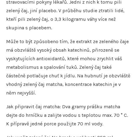
stravovacími pokyny lékařů. Jedni z nich k tomu pili
zelený čaj, jiní placebo. V průběhu studie ztratili lidé,
kteří pili zelený čaj, o 3,3 kilogramu váhy více než
skupina s placebem.
Může to být způsobeno tím, že extrakt ze zeleného čaje
má obzvláště vysoký obsah katechinů, přirozeně se
vyskytujících antioxidantů, které mohou zrychlit váš
metabolismus a spalování tuků. Zelený čaj také
částečně potlačuje chuť k jídlu. Na hubnutí je obzvláště
vhodný zelený čaj matcha, koncentrace katechin je v
něm nejvyšší.
Jak připravit čaj matcha: Dva gramy prášku matcha
dejte do hrníčku a zalijte vodou s teplotou max. 70 ° C.
K přípravě jedné porce použijte 70 ml vody.