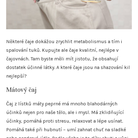
Některé čaje dokážou zrychlit metabolismus a tím i
spalování tuků. Kupujte ale čaje kvalitní, nejlépe v
čajovnách. Tam byste měli mít jistotu, že obsahují
dostatek účinné látky. A které čaje jsou na shazování kil
nejlepší?
Mátový čaj
Čaj z lístků máty peprné má mnoho blahodárných
účinků nejen pro naše tělo, ale i mysl. Má zklidňující
účinky, pomáhá proti stresu, relaxovat a lépe usínat.
Pomáhá také při hubnutí – umí zahnat chuť na sladké