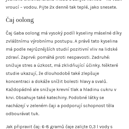
vroucí – vodou. Pijte 2x denně tak teplé, jako snesete.
Čaj oolong
Čaj Gaba oolong má vysoký podíl kyseliny máselné díky
zvláštnímu výrobnímu postupu. A právě tato kyselina
má podle nejrůznějších studií pozitivní vliv na lidské
zdraví. Zaprvé: pomáhá proti nespavosti. Zadruhé:
snižuje stres a úzkost, má zklidňující účinky. Některé
studie ukazují, že dlouhodobě také zlepšuje
koncentraci a dokáže snížit bolesti hlavy a svalů.
Každopádně ale snižuje krevní tlak a hladinu cukru v
krvi. Obsahuje také katechiny. Podobné látky se
nacházejí v zeleném čaji a podporují schopnost těla
odbourávat tuk.
Jak připravit čaj: 6-8 gramů čaje zalijte 0,3 l vody s