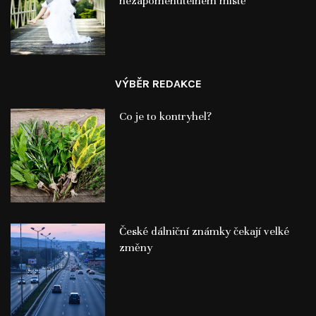
nezapomenutelném místě
VÝBĚR REDAKCE
Co je to kontryhel?
České dálniční známky čekají velké
změny