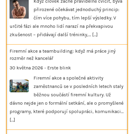
Když člověk začne pravidelně cvičit, bývá
přirozené očekávat jednoduchý princip:
čím více pohybu, tím lepší výsledky. V
určité fázi ale mnoho lidí narazí na překvapivou
zkušenost – přidávají další tréninky,…
[...]
Firemní akce a teambuilding: když má práce jiný
rozměr než kancelář
30 května 2026
-
Erste blink
Firemní akce a společné aktivity
zaměstnanců se v posledních letech staly
běžnou součástí firemní kultury. Už
dávno nejde jen o formální setkání, ale o promyšlené
programy, které podporují spolupráci, komunikaci…
[...]