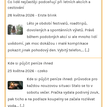
Co lidé nejčastěji podceňují při letních akcích a
cestování
28 května 2026
-
Erste blink
Léto je období festivalů, roadtripů,
dovolených a spontánních výletů. Právě
během podobných akcí si ale mnoho lidí
uvědomí, jak moc dokážou i malé komplikace
pokazit jinak pohodový den. Vybitý telefon,…
[...]
Kde si půjčit peníze ihned
25 května 2026
-
czeko
Kde si půjčit peníze ihned: průvodce pro
každou nouzovou situaci Stalo se to v
sobotu večer. Pračka vydala podivný zvuk,
pak ticho a na podlaze koupelny se začala rozlévat
voda.…
[...]