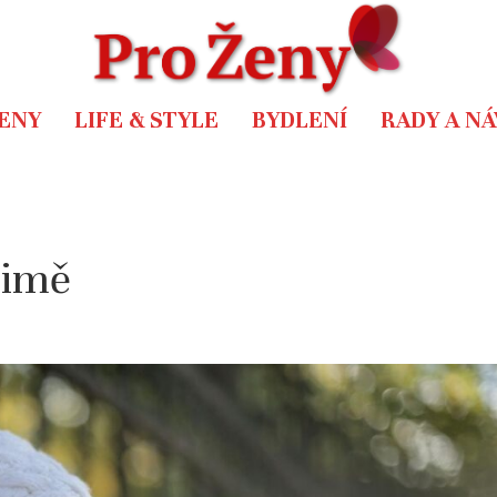
ENY
LIFE & STYLE
BYDLENÍ
RADY A N
zimě