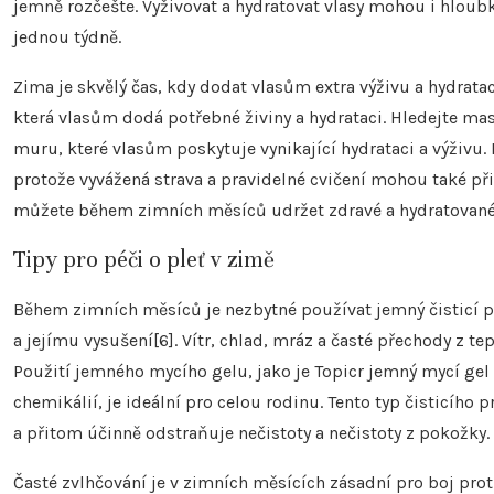
jemně rozčešte. Vyživovat a hydratovat vlasy mohou i hloub
jednou týdně.
Zima je skvělý čas, kdy dodat vlasům extra výživu a hydrat
která vlasům dodá potřebné živiny a hydrataci. Hledejte ma
muru, které vlasům poskytuje vynikající hydrataci a výživu. 
protože vyvážená strava a pravidelné cvičení mohou také př
můžete během zimních měsíců udržet zdravé a hydratované
Tipy pro péči o pleť v zimě
Během zimních měsíců je nezbytné používat jemný čisticí p
a jejímu vysušení[6]. Vítr, chlad, mráz a časté přechody z 
Použití jemného mycího gelu, jako je Topicr jemný mycí gel n
chemikálií, je ideální pro celou rodinu. Tento typ čisticí
a přitom účinně odstraňuje nečistoty a nečistoty z pokožky.
Časté zvlhčování je v zimních měsících zásadní pro boj 