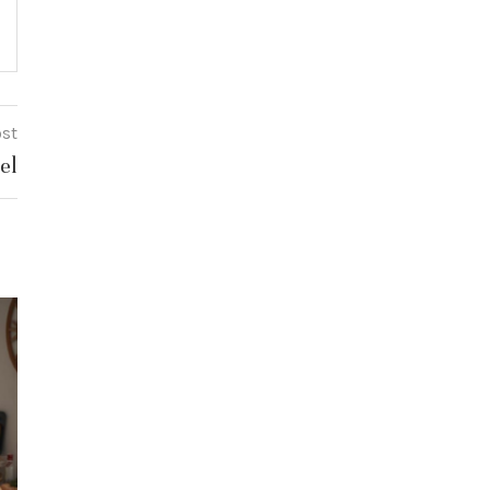
ost
el