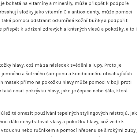
 je bohatá na vitamíny a minerály, může přispět k podpoře
obsahují složky jako vitamín C a antioxidanty, může pomoci
ůže také pomoci odstranit odumřelé kožní buňky a podpořit
 přispět k udržení zdravých a krásných vlasů a pokožky, a to i
žky hlavy, což má za následek svědění a lupy. Proto je
 jemného a šetrného šamponu a kondicionéru obsahujících
ových masek přímo na pokožku hlavy může pomoci v boji proti
aké nosit pokrývku hlavy, jako je čepice nebo šála, která
ůležité omezit používání tepelných stylingových nástrojů, ja
ohou dále dehydratovat vlasy a pokožku hlavy, což vede k
na vzduchu nebo ručníkem a pomocí hřebenu se širokými zuby 