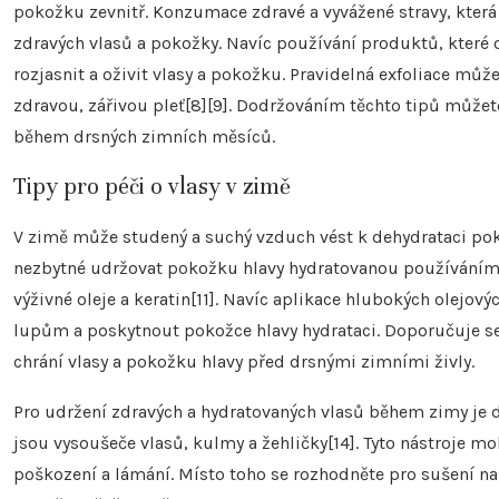
pokožku zevnitř. Konzumace zdravé a vyvážené stravy, která
zdravých vlasů a pokožky. Navíc používání produktů, které 
rozjasnit a oživit vlasy a pokožku. Pravidelná exfoliace m
zdravou, zářivou pleť[8][9]. Dodržováním těchto tipů můžete
během drsných zimních měsíců.
Tipy pro péči o vlasy v zimě
V zimě může studený a suchý vzduch vést k dehydrataci poko
nezbytné udržovat pokožku hlavy hydratovanou používáním
výživné oleje a keratin[11]. Navíc aplikace hlubokých olej
lupům a poskytnout pokožce hlavy hydrataci. Doporučuje se t
chrání vlasy a pokožku hlavy před drsnými zimními živly.
Pro udržení zdravých a hydratovaných vlasů během zimy je d
jsou vysoušeče vlasů, kulmy a žehličky[14]. Tyto nástroje m
poškození a lámání. Místo toho se rozhodněte pro sušení 