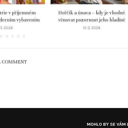
atrie v příjemném
Hořčík a únava – kdy je vhodné
oderním vybavením
věnovat pozornost jeho hladině
 3. 2026
10. 2. 2026
A COMMENT
MOHLO BY SE VÁM L