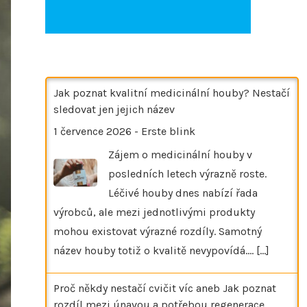
Jak poznat kvalitní medicinální houby? Nestačí
sledovat jen jejich název
1 července 2026
-
Erste blink
Zájem o medicinální houby v
posledních letech výrazně roste.
Léčivé houby dnes nabízí řada
výrobců, ale mezi jednotlivými produkty
mohou existovat výrazné rozdíly. Samotný
název houby totiž o kvalitě nevypovídá.…
[...]
Proč někdy nestačí cvičit víc aneb Jak poznat
rozdíl mezi únavou a potřebou regenerace