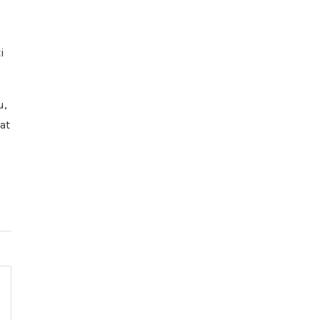
i
u,
at