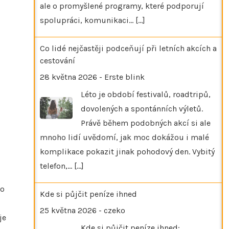
ale o promyšlené programy, které podporují
spolupráci, komunikaci…
[...]
Co lidé nejčastěji podceňují při letních akcích a
cestování
28 května 2026
-
Erste blink
Léto je období festivalů, roadtripů,
dovolených a spontánních výletů.
Právě během podobných akcí si ale
mnoho lidí uvědomí, jak moc dokážou i malé
komplikace pokazit jinak pohodový den. Vybitý
telefon,…
[...]
ko
Kde si půjčit peníze ihned
25 května 2026
-
czeko
je
Kde si půjčit peníze ihned: