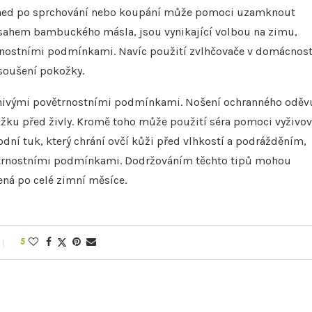
ihned po sprchování nebo koupání může pomoci uzamknout
obsahem bambuckého másla, jsou vynikající volbou na zimu,
trnostními podmínkami. Navíc použití zvlhčovače v domácnost
soušení pokožky.
znivými povětrnostními podmínkami. Nošení ochranného oděv
ožku před živly. Kromě toho může použití séra pomoci vyživov
odní tuk, který chrání ovčí kůži před vlhkostí a podrážděním,
trnostními podmínkami. Dodržováním těchto tipů mohou
vená po celé zimní měsíce.
5