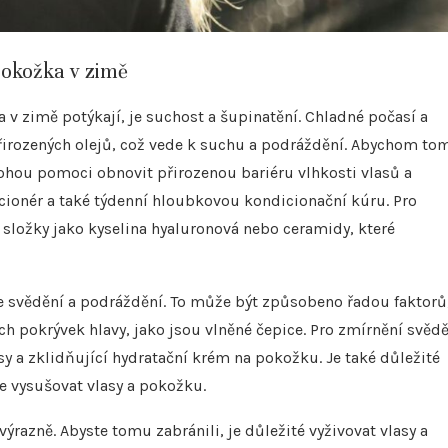
pokožka v zimě
 v zimě potýkají, je suchost a šupinatění. Chladné počasí a
přirozených olejů, což vede k suchu a podráždění. Abychom to
mohou pomoci obnovit přirozenou bariéru vlhkosti vlasů a
cionér a také týdenní hloubkovou kondicionační kúru. Pro
složky jako kyselina hyaluronová nebo ceramidy, které
 svědění a podráždění. To může být způsobeno řadou faktorů
h pokrývek hlavy, jako jsou vlněné čepice. Pro zmírnění svěd
y a zklidňující hydratační krém na pokožku. Je také důležité
e vysušovat vlasy a pokožku.
azně. Abyste tomu zabránili, je důležité vyživovat vlasy a