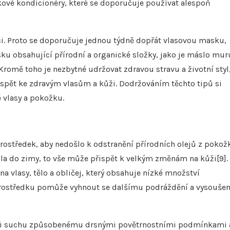
kové kondicionéry, které se doporučuje používat alespoň
aci. Proto se doporučuje jednou týdně dopřát vlasovou masku,
sku obsahující přírodní a organické složky, jako je máslo mur
Kromě toho je nezbytné udržovat zdravou stravu a životní styl
ispět ke zdravým vlasům a kůži. Dodržováním těchto tipů si
 vlasy a pokožku.
rostředek, aby nedošlo k odstranění přírodních olejů z pokož
tepla do zimy, to vše může přispět k velkým změnám na kůži[9].
a vlasy, tělo a obličej, který obsahuje nízké množství
ho prostředku pomůže vyhnout se dalšímu podráždění a vysoušen
proti suchu způsobenému drsnými povětrnostními podmínkami 