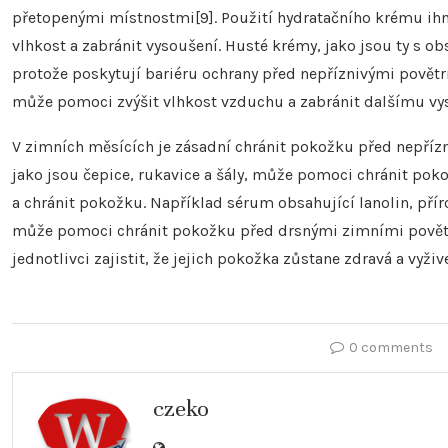
přetopenými místnostmi[9]. Použití hydratačního krému 
vlhkost a zabránit vysoušení. Husté krémy, jako jsou ty s 
protože poskytují bariéru ochrany před nepříznivými pově
může pomoci zvýšit vlhkost vzduchu a zabránit dalšímu vy
V zimních měsících je zásadní chránit pokožku před nepří
jako jsou čepice, rukavice a šály, může pomoci chránit pok
a chránit pokožku. Například sérum obsahující lanolin, přír
může pomoci chránit pokožku před drsnými zimními pově
jednotlivci zajistit, že jejich pokožka zůstane zdravá a vyži
0 comments
czeko