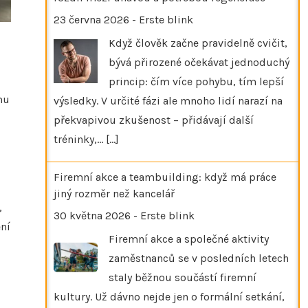
23 června 2026
-
Erste blink
Když člověk začne pravidelně cvičit,
bývá přirozené očekávat jednoduchý
princip: čím více pohybu, tím lepší
mu
výsledky. V určité fázi ale mnoho lidí narazí na
překvapivou zkušenost – přidávají další
tréninky,…
[...]
Firemní akce a teambuilding: když má práce
jiný rozměr než kancelář
,
30 května 2026
-
Erste blink
ění
Firemní akce a společné aktivity
zaměstnanců se v posledních letech
staly běžnou součástí firemní
kultury. Už dávno nejde jen o formální setkání,