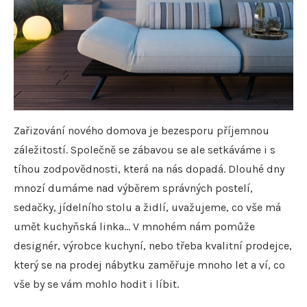
Zařizování nového domova je bezesporu příjemnou
záležitostí. Společně se zábavou se ale setkáváme i s
tíhou zodpovědnosti, která na nás dopadá. Dlouhé dny
mnozí dumáme nad výběrem správných postelí,
sedačky, jídelního stolu a židlí, uvažujeme, co vše má
umět kuchyňská linka… V mnohém nám pomůže
designér, výrobce kuchyní, nebo třeba kvalitní prodejce,
který se na prodej nábytku zaměřuje mnoho let a ví, co
vše by se vám mohlo hodit i líbit.