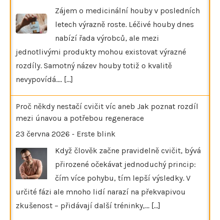
Zájem o medicinální houby v posledních
letech výrazně roste. Léčivé houby dnes
nabízí řada výrobců, ale mezi
jednotlivými produkty mohou existovat výrazné
rozdíly. Samotný název houby totiž o kvalitě
nevypovídá.…
[...]
Proč někdy nestačí cvičit víc aneb Jak poznat rozdíl
mezi únavou a potřebou regenerace
23 června 2026
-
Erste blink
Když člověk začne pravidelně cvičit, bývá
přirozené očekávat jednoduchý princip:
čím více pohybu, tím lepší výsledky. V
určité fázi ale mnoho lidí narazí na překvapivou
zkušenost – přidávají další tréninky,…
[...]