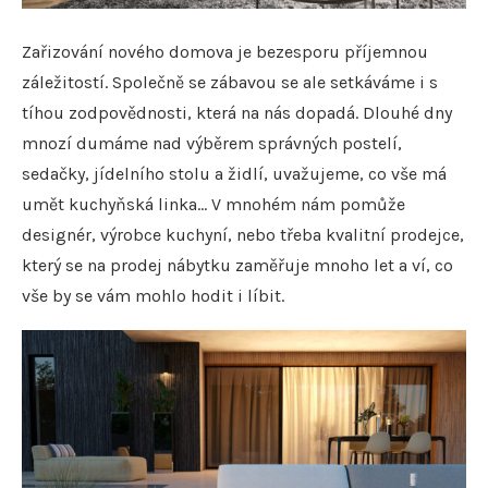
Zařizování nového domova je bezesporu příjemnou
záležitostí. Společně se zábavou se ale setkáváme i s
tíhou zodpovědnosti, která na nás dopadá. Dlouhé dny
mnozí dumáme nad výběrem správných postelí,
sedačky, jídelního stolu a židlí, uvažujeme, co vše má
umět kuchyňská linka… V mnohém nám pomůže
designér, výrobce kuchyní, nebo třeba kvalitní prodejce,
který se na prodej nábytku zaměřuje mnoho let a ví, co
vše by se vám mohlo hodit i líbit.