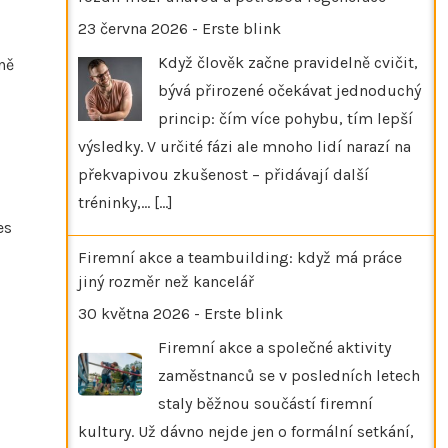
23 června 2026
-
Erste blink
Když člověk začne pravidelně cvičit,
ně
bývá přirozené očekávat jednoduchý
princip: čím více pohybu, tím lepší
výsledky. V určité fázi ale mnoho lidí narazí na
překvapivou zkušenost – přidávají další
tréninky,…
[...]
es
Firemní akce a teambuilding: když má práce
jiný rozměr než kancelář
30 května 2026
-
Erste blink
Firemní akce a společné aktivity
zaměstnanců se v posledních letech
staly běžnou součástí firemní
kultury. Už dávno nejde jen o formální setkání,