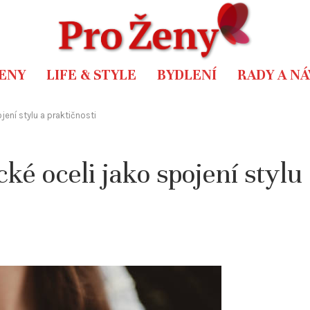
ENY
LIFE & STYLE
BYDLENÍ
RADY A N
jení stylu a praktičnosti
ké oceli jako spojení stylu