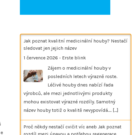
Jak poznat kvalitní medicinální houby? Nestačí
sledovat jen jejich název
1 července 2026
-
Erste blink
Zájem o medicinální houby v
posledních letech výrazně roste.
Léčivé houby dnes nabízí řada
výrobců, ale mezi jednotlivými produkty
mohou existovat výrazné rozdíly. Samotný
název houby totiž o kvalitě nevypovídá.…
[...]
ě
Proč někdy nestačí cvičit víc aneb Jak poznat
le
rozdíl mezi únavou a potřebou regenerace