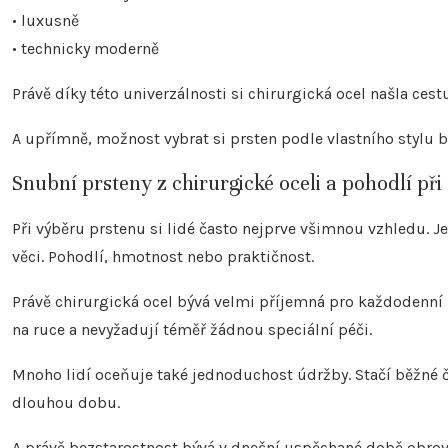
• luxusně
• technicky moderně
Právě díky této univerzálnosti si chirurgická ocel našla ce
A upřímně, možnost vybrat si prsten podle vlastního stylu 
Snubní prsteny z chirurgické oceli a pohodlí při
Při výběru prstenu si lidé často nejprve všimnou vzhledu. 
věci. Pohodlí, hmotnost nebo praktičnost.
Právě chirurgická ocel bývá velmi příjemná pro každodenní 
na ruce a nevyžadují téměř žádnou speciální péči.
Mnoho lidí oceňuje také jednoduchost údržby. Stačí běžné či
dlouhou dobu.
A právě bezstarostnost bývá v dnešní uspěchané době obro