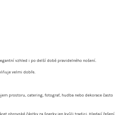
legantní vzhled i po delší době pravidelného nošení.
splňuje velmi dobře.
nájem prostoru, catering, fotograf, hudba nebo dekorace často
et obrovské částky za šperky jen kvůli tradici. Hledají řešení