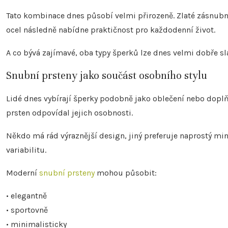
Tato kombinace dnes působí velmi přirozeně. Zlaté zásnubní
ocel následně nabídne praktičnost pro každodenní život.
A co bývá zajímavé, oba typy šperků lze dnes velmi dobře sl
Snubní prsteny jako součást osobního stylu
Lidé dnes vybírají šperky podobně jako oblečení nebo doplňk
prsten odpovídal jejich osobnosti.
Někdo má rád výraznější design, jiný preferuje naprostý m
variabilitu.
Moderní
snubní prsteny
mohou působit:
• elegantně
• sportovně
• minimalisticky