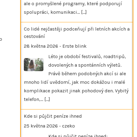
ale o promyšlené programy, které podporují
spolupráci, komunikaci…
[...]
Co lidé nejčastěji podceňují při letních akcích a
cestování
o
28 května 2026
-
Erste blink
Léto je období festivalů, roadtripů,
dovolených a spontánních výletů.
Právě během podobných akcí si ale
mnoho lidí uvědomí, jak moc dokážou i malé
komplikace pokazit jinak pohodový den. Vybitý
telefon,…
[...]
Kde si půjčit peníze ihned
25 května 2026
-
czeko
Kde si půjčit peníze ihned: