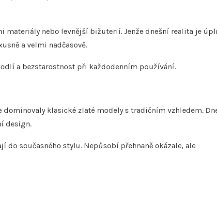
 materiály nebo levnější bižuterií. Jenže dnešní realita je úpl
xusně a velmi nadčasově.
ohodlí a bezstarostnost při každodenním používání.
íve dominovaly klasické zlaté modely s tradičním vzhledem. Dn
í design.
ají do současného stylu. Nepůsobí přehnaně okázale, ale