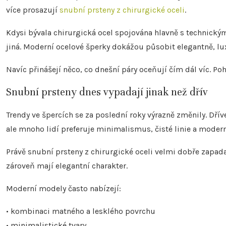
více prosazují
snubní prsteny z chirurgické oceli
.
Kdysi bývala chirurgická ocel spojována hlavně s technickými
jiná. Moderní ocelové šperky dokážou působit elegantně, lu
Navíc přinášejí něco, co dnešní páry oceňují čím dál víc. P
Snubní prsteny dnes vypadají jinak než dřív
Trendy ve špercích se za poslední roky výrazně změnily. Dř
ale mnoho lidí preferuje minimalismus, čisté linie a modern
Právě snubní prsteny z chirurgické oceli velmi dobře zapad
zároveň mají elegantní charakter.
Moderní modely často nabízejí:
• kombinaci matného a lesklého povrchu
• minimalistické tvary