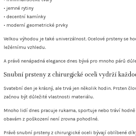
• jemné rytiny
• decentní kamínky
• moderní geometrické prvky
Velkou výhodou je také univerzálnost. Ocelové prsteny se ho
ležérnímu vzhledu.
A právě nenápadná elegance dnes bývá pro mnoho párů důlež
Snubní prsteny z chirurgické oceli vydrží každo
Svatební den je krásný, ale trvá jen několik hodin. Prsten č
začnou být důležité vlastnosti materiálu.
Mnoho lidí dnes pracuje rukama, sportuje nebo tráví hodně
obavám z poškození není zrovna pohodlné.
Právě snubní prsteny z chirurgické oceli bývají oblíbené dík