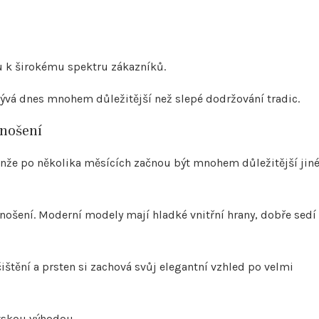
stu k širokému spektru zákazníků.
bývá dnes mnohem důležitější než slepé dodržování tradic.
 nošení
Jenže po několika měsících začnou být mnohem důležitější jin
nošení. Moderní modely mají hladké vnitřní hrany, dobře sedí
štění a prsten si zachová svůj elegantní vzhled po velmi
vskou výhodou.