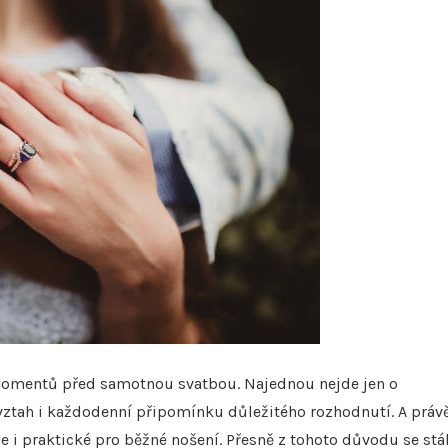
 momentů před samotnou svatbou. Najednou nejde jen o
 vztah i každodenní připomínku důležitého rozhodnutí. A práv
 i praktické pro běžné nošení. Přesně z tohoto důvodu se stá