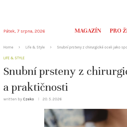
MAGAZÍN
PRO Ž
Pátek, 7 srpna, 2026
Home
Life & Style
Snubní prsteny z chirurgické oceli jako spo
LIFE & STYLE
Snubní prsteny z chirurgic
a praktičnosti
written by
Czeko
20. 5. 2026