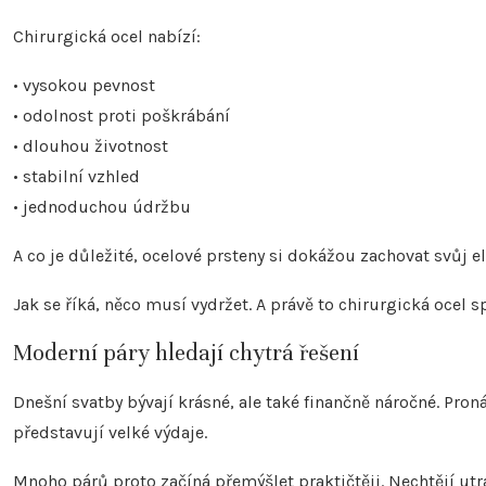
Chirurgická ocel nabízí:
• vysokou pevnost
• odolnost proti poškrábání
• dlouhou životnost
• stabilní vzhled
• jednoduchou údržbu
A co je důležité, ocelové prsteny si dokážou zachovat svůj e
Jak se říká, něco musí vydržet. A právě to chirurgická ocel 
Moderní páry hledají chytrá řešení
Dnešní svatby bývají krásné, ale také finančně náročné. Pro
představují velké výdaje.
Mnoho párů proto začíná přemýšlet praktičtěji. Nechtějí utrác