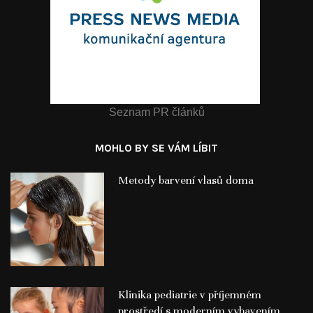
Seznam PR článků
MOHLO BY SE VÁM LÍBIT
Metody barvení vlasů doma
Klinika pediatrie v příjemném
prostředí s moderním vybavením