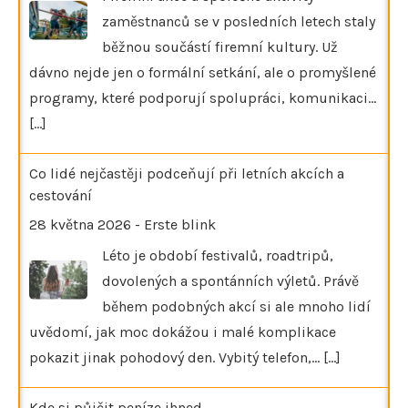
zaměstnanců se v posledních letech staly
běžnou součástí firemní kultury. Už
dávno nejde jen o formální setkání, ale o promyšlené
programy, které podporují spolupráci, komunikaci…
[...]
Co lidé nejčastěji podceňují při letních akcích a
cestování
28 května 2026
-
Erste blink
Léto je období festivalů, roadtripů,
dovolených a spontánních výletů. Právě
během podobných akcí si ale mnoho lidí
uvědomí, jak moc dokážou i malé komplikace
pokazit jinak pohodový den. Vybitý telefon,…
[...]
Kde si půjčit peníze ihned