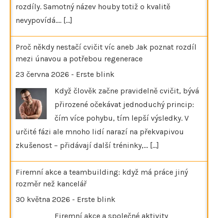
rozdíly. Samotný název houby totiž o kvalitě
nevypovídá.…
[...]
Proč někdy nestačí cvičit víc aneb Jak poznat rozdíl
mezi únavou a potřebou regenerace
23 června 2026
-
Erste blink
Když člověk začne pravidelně cvičit, bývá
přirozené očekávat jednoduchý princip:
čím více pohybu, tím lepší výsledky. V
určité fázi ale mnoho lidí narazí na překvapivou
zkušenost – přidávají další tréninky,…
[...]
Firemní akce a teambuilding: když má práce jiný
rozměr než kancelář
30 května 2026
-
Erste blink
Firemní akce a společné aktivity