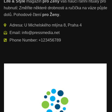
Life & Style
magazín
pro Ženy
vás naučí ranní rituály pro
hubnutí: Změňte některé drobnosti a ručička na váze půjde
dolů. Pohodové čtení
pro Ženy
.
Adresa: U Michelského mlýna 8, Praha 4
Email: info@pressmedia.net
Phone Number: +123456789