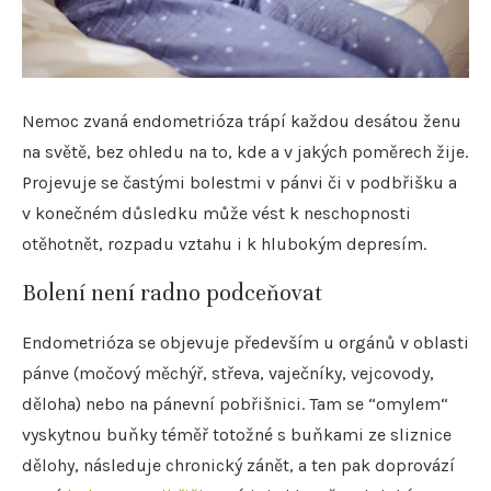
Nemoc zvaná endometrióza trápí každou desátou ženu
na světě, bez ohledu na to, kde a v jakých poměrech žije.
Projevuje se častými bolestmi v pánvi či v podbřišku a
v konečném důsledku může vést k neschopnosti
otěhotnět, rozpadu vztahu i k hlubokým depresím.
Bolení není radno podceňovat
Endometrióza se objevuje především u orgánů v oblasti
pánve (močový měchýř, střeva, vaječníky, vejcovody,
děloha) nebo na pánevní pobřišnici. Tam se “omylem“
vyskytnou buňky téměř totožné s buňkami ze sliznice
dělohy, následuje chronický zánět, a ten pak doprovází