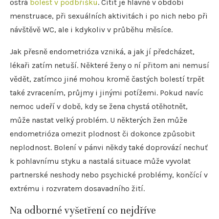
ostrá
bolest v podbřišku
. Cítit je hlavně v období
menstruace, při sexuálních aktivitách i po nich nebo při
návštěvě WC, ale i kdykoliv v průběhu měsíce.
Jak přesně endometrióza vzniká, a jak jí předcházet,
lékaři zatím netuší. Některé ženy o ní přitom ani nemusí
vědět, zatímco jiné mohou kromě častých bolestí trpět
také zvracením, průjmy i jinými potížemi. Pokud navíc
nemoc udeří v době, kdy se žena chystá otěhotnět,
může nastat velký problém. U některých žen může
endometrióza omezit plodnost či dokonce způsobit
neplodnost. Bolení v pánvi někdy také doprovází nechuť
k pohlavnímu styku a nastalá situace může vyvolat
partnerské neshody nebo psychické problémy, končící v
extrému i rozvratem dosavadního žití.
Na odborné vyšetření co nejdříve