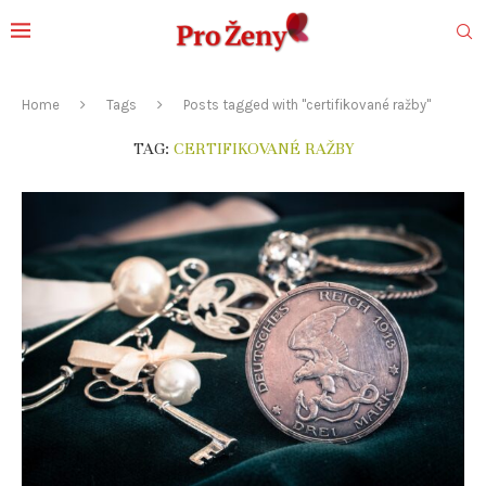
Home
Tags
Posts tagged with "certifikované ražby"
TAG:
CERTIFIKOVANÉ RAŽBY