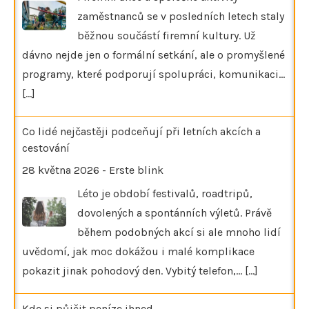
zaměstnanců se v posledních letech staly
běžnou součástí firemní kultury. Už
dávno nejde jen o formální setkání, ale o promyšlené
programy, které podporují spolupráci, komunikaci…
[...]
Co lidé nejčastěji podceňují při letních akcích a
cestování
28 května 2026
-
Erste blink
Léto je období festivalů, roadtripů,
dovolených a spontánních výletů. Právě
během podobných akcí si ale mnoho lidí
uvědomí, jak moc dokážou i malé komplikace
pokazit jinak pohodový den. Vybitý telefon,…
[...]
Kde si půjčit peníze ihned