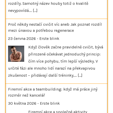
rozdíly. Samotný název houby totiž o kvalitě
nevypovídá.…
[...]
Proč někdy nestačí cvičit víc aneb Jak poznat rozdíl
mezi únavou a potřebou regenerace
23 června 2026
-
Erste blink
Když člověk začne pravidelně cvičit, bývá
přirozené očekávat jednoduchý princip:
čím více pohybu, tím lepší výsledky. V
určité fázi ale mnoho lidí narazí na překvapivou
zkušenost – přidávají další tréninky,…
[...]
Firemní akce a teambuilding: když má práce jiný
rozměr než kancelář
30 května 2026
-
Erste blink
Firemní akce a společné aktivity