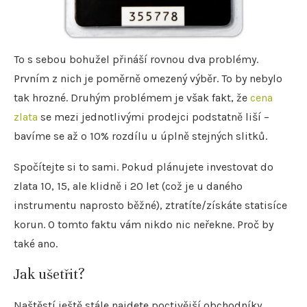
To s sebou bohužel přináší rovnou dva problémy.
Prvním z nich je poměrně omezený výběr. To by nebylo
tak hrozné. Druhým problémem je však fakt, že
cena
zlata
se mezi jednotlivými prodejci podstatně liší –
bavíme se až o 10% rozdílu u úplně stejných slitků.
Spočítejte si to sami. Pokud plánujete investovat do
zlata 10, 15, ale klidně i 20 let (což je u daného
instrumentu naprosto běžné), ztratíte/získáte statisíce
korun. O tomto faktu vám nikdo nic neřekne. Proč by
také ano.
Jak ušetřit?
Naštěstí ještě stále najdete poctivější obchodníky.