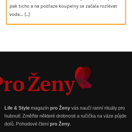
pak ticho a na podlaze koupelny se začala rozlévat
voda.…
[...]
Life & Style
magazín
pro Ženy
vás naučí ranní rituály pro
hubnutí: Změňte některé drobnosti a ručička na váze půjde
dolů. Pohodové čtení
pro Ženy
.