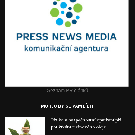
Seznam PR článků
MOHLO BY SE VÁM LÍBIT
Rizika a bezpečnostní opatření při
používání ricinového oleje