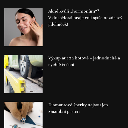
Akné kvůli „hormonům“?
V dospělosti hraje roli spíše nezdravý
jídelníček!
Výkup aut za hotové – jednoduché a
rychlé řešení
Diamantové šperky nejsou jen
zásnubní prsten