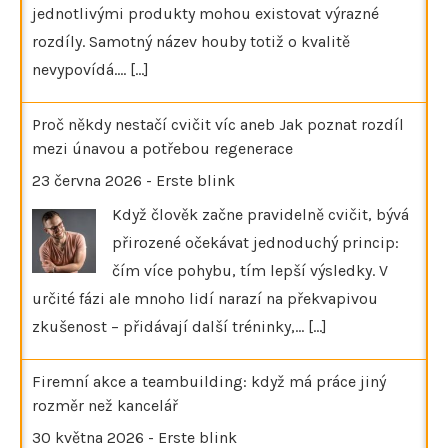
jednotlivými produkty mohou existovat výrazné
rozdíly. Samotný název houby totiž o kvalitě
nevypovídá.…
[...]
Proč někdy nestačí cvičit víc aneb Jak poznat rozdíl
mezi únavou a potřebou regenerace
23 června 2026
-
Erste blink
Když člověk začne pravidelně cvičit, bývá
přirozené očekávat jednoduchý princip:
čím více pohybu, tím lepší výsledky. V
určité fázi ale mnoho lidí narazí na překvapivou
zkušenost – přidávají další tréninky,…
[...]
Firemní akce a teambuilding: když má práce jiný
rozměr než kancelář
30 května 2026
-
Erste blink