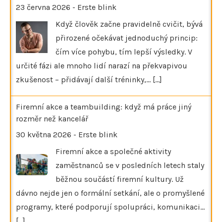
23 června 2026
-
Erste blink
Když člověk začne pravidelně cvičit, bývá
přirozené očekávat jednoduchý princip:
čím více pohybu, tím lepší výsledky. V
určité fázi ale mnoho lidí narazí na překvapivou
zkušenost – přidávají další tréninky,…
[...]
Firemní akce a teambuilding: když má práce jiný
rozměr než kancelář
30 května 2026
-
Erste blink
Firemní akce a společné aktivity
zaměstnanců se v posledních letech staly
běžnou součástí firemní kultury. Už
dávno nejde jen o formální setkání, ale o promyšlené
programy, které podporují spolupráci, komunikaci…
[...]