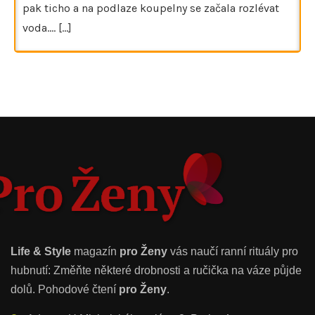
pak ticho a na podlaze koupelny se začala rozlévat
voda.…
[...]
Life & Style
magazín
pro Ženy
vás naučí ranní rituály pro
hubnutí: Změňte některé drobnosti a ručička na váze půjde
dolů. Pohodové čtení
pro Ženy
.