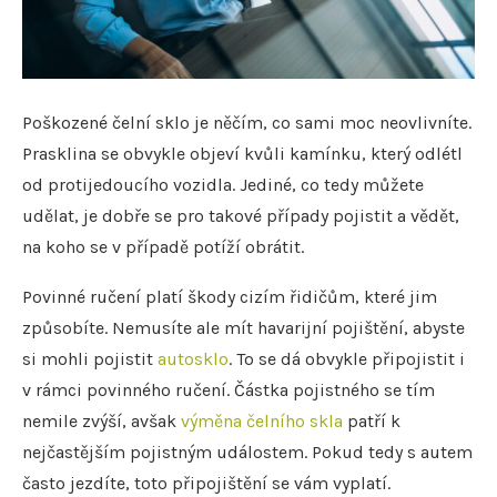
Poškozené čelní sklo je něčím, co sami moc neovlivníte.
Prasklina se obvykle objeví kvůli kamínku, který odlétl
od protijedoucího vozidla. Jediné, co tedy můžete
udělat, je dobře se pro takové případy pojistit a vědět,
na koho se v případě potíží obrátit.
Povinné ručení platí škody cizím řidičům, které jim
způsobíte. Nemusíte ale mít havarijní pojištění, abyste
si mohli pojistit
autosklo
. To se dá obvykle připojistit i
v rámci povinného ručení. Částka pojistného se tím
nemile zvýší, avšak
výměna čelního skla
patří k
nejčastějším pojistným událostem. Pokud tedy s autem
často jezdíte, toto připojištění se vám vyplatí.