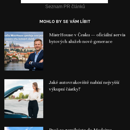
Seznam PR článků
MOHLO BY SE VÁM LÍBIT
MistrHouse v Česku — oficiální servis
bytových služeb nové generace
Jaké autovrakoviště nabízí nejvyšší
výkupní částky?
Proč se zamilujete do Madeiry: