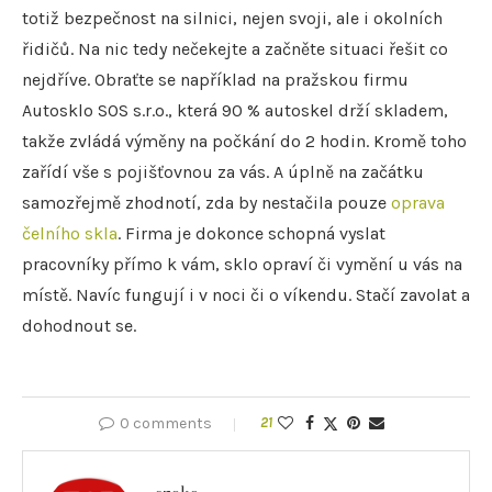
totiž bezpečnost na silnici, nejen svoji, ale i okolních
řidičů. Na nic tedy nečekejte a začněte situaci řešit co
nejdříve. Obraťte se například na pražskou firmu
Autosklo SOS s.r.o., která 90 % autoskel drží skladem,
takže zvládá výměny na počkání do 2 hodin. Kromě toho
zařídí vše s pojišťovnou za vás. A úplně na začátku
samozřejmě zhodnotí, zda by nestačila pouze
oprava
čelního skla
. Firma je dokonce schopná vyslat
pracovníky přímo k vám, sklo opraví či vymění u vás na
místě. Navíc fungují i v noci či o víkendu. Stačí zavolat a
dohodnout se.
0 comments
21