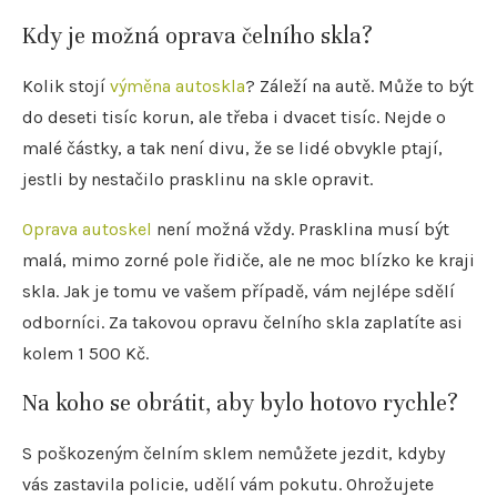
Kdy je možná oprava čelního skla?
Kolik stojí
výměna autoskla
? Záleží na autě. Může to být
do deseti tisíc korun, ale třeba i dvacet tisíc. Nejde o
malé částky, a tak není divu, že se lidé obvykle ptají,
jestli by nestačilo prasklinu na skle opravit.
Oprava autoskel
není možná vždy. Prasklina musí být
malá, mimo zorné pole řidiče, ale ne moc blízko ke kraji
skla. Jak je tomu ve vašem případě, vám nejlépe sdělí
odborníci. Za takovou opravu čelního skla zaplatíte asi
kolem 1 500 Kč.
Na koho se obrátit, aby bylo hotovo rychle?
S poškozeným čelním sklem nemůžete jezdit, kdyby
vás zastavila policie, udělí vám pokutu. Ohrožujete