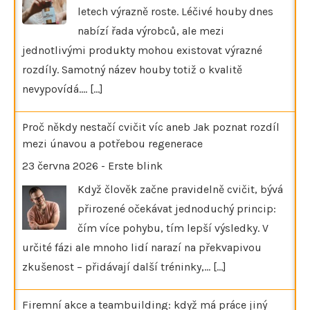
letech výrazně roste. Léčivé houby dnes
nabízí řada výrobců, ale mezi
jednotlivými produkty mohou existovat výrazné
rozdíly. Samotný název houby totiž o kvalitě
nevypovídá.…
[...]
Proč někdy nestačí cvičit víc aneb Jak poznat rozdíl
mezi únavou a potřebou regenerace
23 června 2026
-
Erste blink
Když člověk začne pravidelně cvičit, bývá
přirozené očekávat jednoduchý princip:
čím více pohybu, tím lepší výsledky. V
určité fázi ale mnoho lidí narazí na překvapivou
zkušenost – přidávají další tréninky,…
[...]
Firemní akce a teambuilding: když má práce jiný