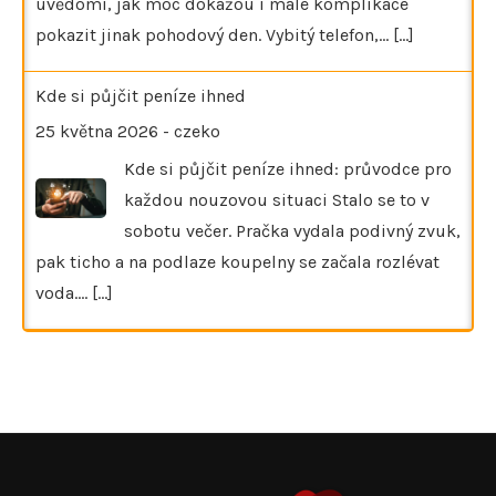
uvědomí, jak moc dokážou i malé komplikace
pokazit jinak pohodový den. Vybitý telefon,…
[...]
Kde si půjčit peníze ihned
25 května 2026
-
czeko
Kde si půjčit peníze ihned: průvodce pro
každou nouzovou situaci Stalo se to v
sobotu večer. Pračka vydala podivný zvuk,
pak ticho a na podlaze koupelny se začala rozlévat
voda.…
[...]