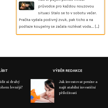
průvodce pro každou nouzovou
situaci Stalo se to v sobotu večer.
Pračka vydala podivný zvuk, pak ticho a na
podlaze koupelny se začala rozlévat voda.…
[...]
ÍBIT
VÝBĚR REDAKCE
ídit si drahý
Jak investovat peníze a
hem levněji?
najít stabilní investiční
příležitosti