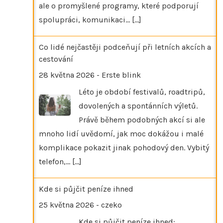
ale o promyšlené programy, které podporují
spolupráci, komunikaci…
[...]
Co lidé nejčastěji podceňují při letních akcích a
cestování
28 května 2026
-
Erste blink
Léto je období festivalů, roadtripů,
dovolených a spontánních výletů.
Právě během podobných akcí si ale
mnoho lidí uvědomí, jak moc dokážou i malé
komplikace pokazit jinak pohodový den. Vybitý
telefon,…
[...]
Kde si půjčit peníze ihned
25 května 2026
-
czeko
Kde si půjčit peníze ihned: