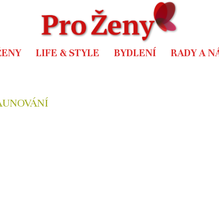
ŽENY
LIFE & STYLE
BYDLENÍ
RADY A N
AUNOVÁNÍ