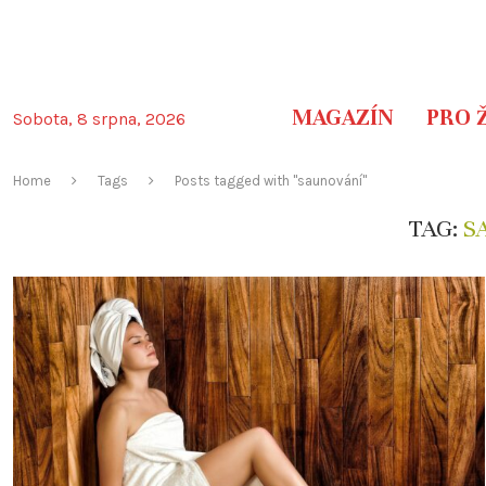
MAGAZÍN
PRO 
Sobota, 8 srpna, 2026
Home
Tags
Posts tagged with "saunování"
TAG:
S