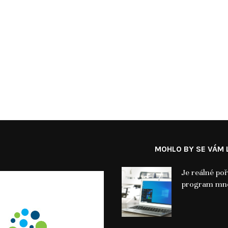
MOHLO BY SE VÁM L
Je reálné poř
program mno