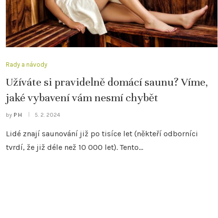
Rady a návody
Užíváte si pravidelně domácí saunu? Víme,
jaké vybavení vám nesmí chybět
by
P H
5. 2. 2024
Lidé znají saunování již po tisíce let (někteří odborníci
tvrdí, že již déle než 10 000 let). Tento…