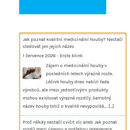
Jak poznat kvalitní medicinální houby? Nestačí
sledovat jen jejich název
1 července 2026
-
Erste blink
Zájem o medicinální houby v
posledních letech výrazně roste.
Léčivé houby dnes nabízí řada
výrobců, ale mezi jednotlivými produkty
mohou existovat výrazné rozdíly. Samotný
název houby totiž o kvalitě nevypovídá.…
[...]
Proč někdy nestačí cvičit víc aneb Jak poznat
rozdíl mezi únavou a potřebou regenerace