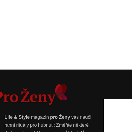
Life & Style
magazín
pro Ženy
vás naučí
ranní rituály pro hubnutí: Změňte některé