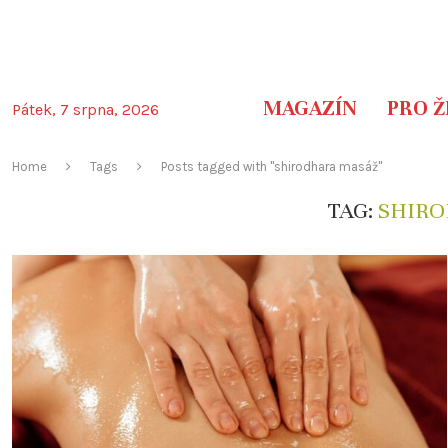
MAGAZÍN
PRO Ž
Pátek, 7 srpna, 2026
Home
Tags
Posts tagged with "shirodhara masáž"
TAG:
SHIRO