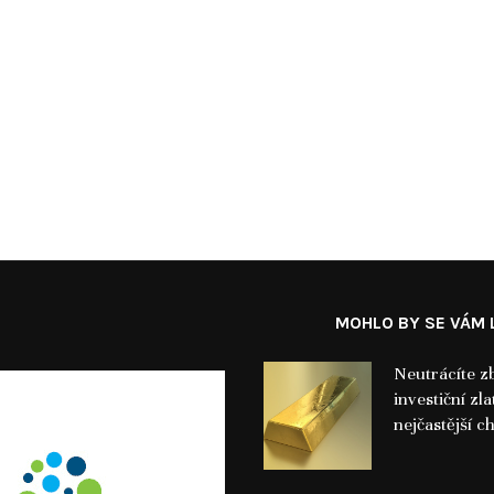
MOHLO BY SE VÁM L
Neutrácíte z
investiční z
nejčastější c