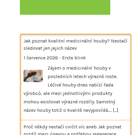
Jak poznat kvalitní medicinální houby? Nestačí
sledovat jen jejich název
1 července 2026
-
Erste blink
Zájem o medicinální houby v
posledních letech výrazně roste.
Léčivé houby dnes nabízí řada
výrobců, ale mezi jednotlivými produkty
mohou existovat výrazné rozdíly. Samotný
název houby totiž o kvalitě nevypovídá.…
[...]
Proč někdy nestačí cvičit víc aneb Jak poznat
rozdíl mezi únavou a potřebou regenerace