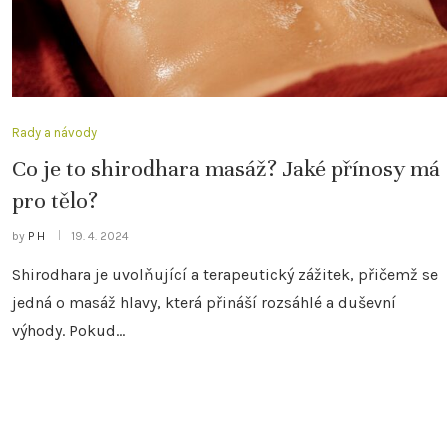
Rady a návody
Co je to shirodhara masáž? Jaké přínosy má
pro tělo?
by
P H
19. 4. 2024
Shirodhara je uvolňující a terapeutický zážitek, přičemž se
jedná o masáž hlavy, která přináší rozsáhlé a duševní
výhody. Pokud…