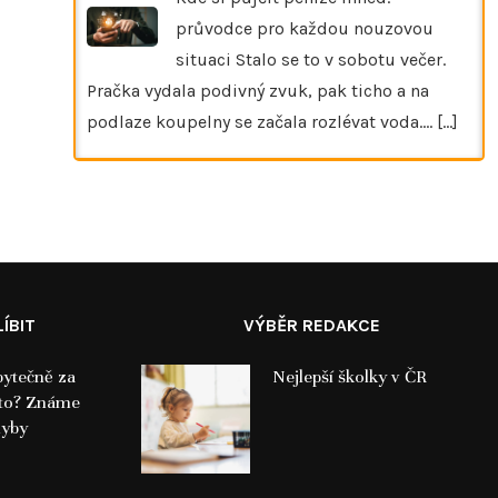
průvodce pro každou nouzovou
situaci Stalo se to v sobotu večer.
Pračka vydala podivný zvuk, pak ticho a na
podlaze koupelny se začala rozlévat voda.…
[...]
ÍBIT
VÝBĚR REDAKCE
bytečně za
Nejlepší školky v ČR
lato? Známe
hyby