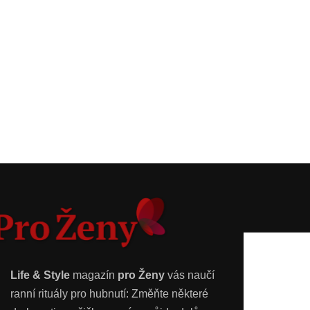
Life & Style
magazín
pro Ženy
vás naučí
ranní rituály pro hubnutí: Změňte některé