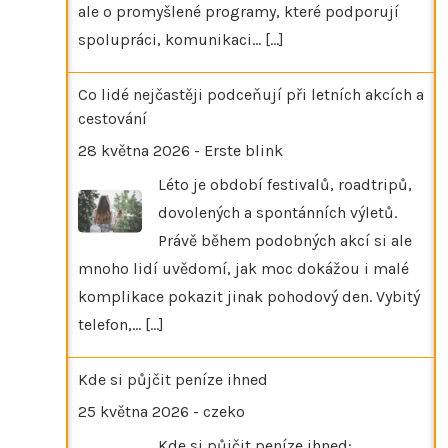
ale o promyšlené programy, které podporují
spolupráci, komunikaci…
[...]
Co lidé nejčastěji podceňují při letních akcích a
cestování
28 května 2026
-
Erste blink
Léto je období festivalů, roadtripů,
dovolených a spontánních výletů.
Právě během podobných akcí si ale
mnoho lidí uvědomí, jak moc dokážou i malé
komplikace pokazit jinak pohodový den. Vybitý
telefon,…
[...]
Kde si půjčit peníze ihned
25 května 2026
-
czeko
Kde si půjčit peníze ihned: