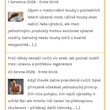
1 července 2026
-
Erste blink
Zájem o medicinální houby v posledních
letech výrazně roste. Léčivé houby dnes
nabízí řada výrobců, ale mezi
jednotlivými produkty mohou existovat výrazné
rozdíly. Samotný název houby totiž o kvalitě
nevypovídá.…
[...]
Proč někdy nestačí cvičit víc aneb Jak poznat rozdíl
mezi únavou a potřebou regenerace
23 června 2026
-
Erste blink
Když člověk začne pravidelně cvičit, bývá
přirozené očekávat jednoduchý princip:
čím více pohybu, tím lepší výsledky. V
určité fázi ale mnoho lidí narazí na překvapivou
zkušenost – přidávají další tréninky,…
[...]