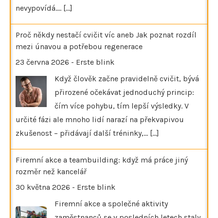
nevypovídá.…
[...]
Proč někdy nestačí cvičit víc aneb Jak poznat rozdíl
mezi únavou a potřebou regenerace
23 června 2026
-
Erste blink
Když člověk začne pravidelně cvičit, bývá
přirozené očekávat jednoduchý princip:
čím více pohybu, tím lepší výsledky. V
určité fázi ale mnoho lidí narazí na překvapivou
zkušenost – přidávají další tréninky,…
[...]
Firemní akce a teambuilding: když má práce jiný
rozměr než kancelář
30 května 2026
-
Erste blink
Firemní akce a společné aktivity
zaměstnanců se v posledních letech staly