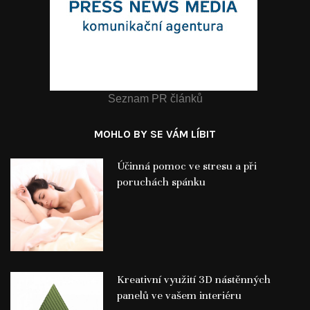
Seznam PR článků
MOHLO BY SE VÁM LÍBIT
Účinná pomoc ve stresu a při
poruchách spánku
Kreativní využití 3D nástěnných
panelů ve vašem interiéru