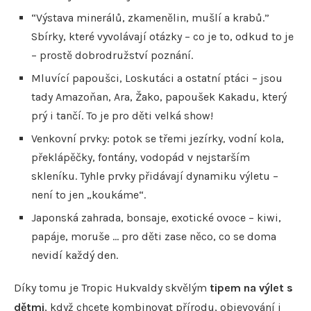
“Výstava minerálů, zkamenělin, mušlí a krabů.”
Sbírky, které vyvolávají otázky – co je to, odkud to je
– prostě dobrodružství poznání.
Mluvící papoušci, Loskutáci a ostatní ptáci – jsou
tady Amazoňan, Ara, Žako, papoušek Kakadu, který
prý i tančí. To je pro děti velká show!
Venkovní prvky: potok se třemi jezírky, vodní kola,
překlápěčky, fontány, vodopád v nejstarším
skleníku. Tyhle prvky přidávají dynamiku výletu –
není to jen „koukáme“.
Japonská zahrada, bonsaje, exotické ovoce – kiwi,
papáje, moruše … pro děti zase něco, co se doma
nevidí každý den.
Díky tomu je Tropic Hukvaldy skvělým
tipem na výlet s
dětmi
, když chcete kombinovat přírodu, objevování i