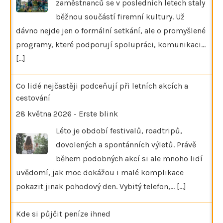
zaměstnanců se v posledních letech staly
běžnou součástí firemní kultury. Už
dávno nejde jen o formální setkání, ale o promyšlené
programy, které podporují spolupráci, komunikaci…
[...]
Co lidé nejčastěji podceňují při letních akcích a
cestování
28 května 2026
-
Erste blink
Léto je období festivalů, roadtripů,
dovolených a spontánních výletů. Právě
během podobných akcí si ale mnoho lidí
uvědomí, jak moc dokážou i malé komplikace
pokazit jinak pohodový den. Vybitý telefon,…
[...]
Kde si půjčit peníze ihned