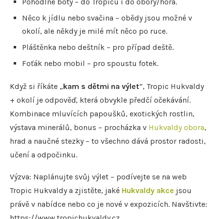
Pohodlné boty – do Tropicu i do obory/hora.
Něco k jídlu nebo svačina – obědy jsou možné v
okolí, ale někdy je milé mít něco po ruce.
Pláštěnka nebo deštník – pro případ deště.
Foťák nebo mobil – pro spoustu fotek.
Když si říkáte „
kam s dětmi na výlet
“, Tropic Hukvaldy
+ okolí je odpověď, která obvykle předčí očekávání.
Kombinace mluvících papoušků, exotických rostlin,
výstava minerálů, bonus – procházka v
Hukvaldy obora
,
hrad a naučné stezky – to všechno dává prostor radosti,
učení a odpočinku.
Výzva: Naplánujte svůj výlet – podívejte se na web
Tropic Hukvaldy a zjistěte, jaké
Hukvaldy akce
jsou
právě v nabídce nebo co je nové v expozicích. Navštivte:
https://www.tropichukvaldy.cz