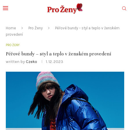
Home
Pro Ženy
Péřové bundy – styl a teplo v ženském
provedení
PRO ŽENY
Péřové bundy – styl a teplo v ženském provedení
written by
Czeko
1. 12. 2023