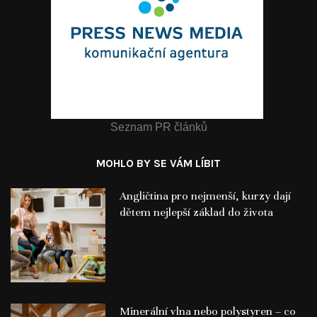
Seznam PR článků
MOHLO BY SE VÁM LÍBIT
Angličtina pro nejmenší, kurzy dají
dětem nejlepší základ do života
Minerální vlna nebo polystyren – co