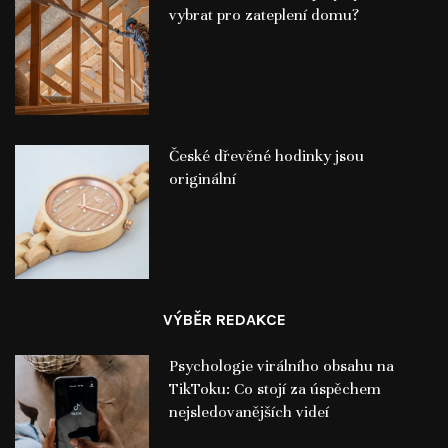
vybrat pro zateplení domu?
České dřevěné hodinky jsou
originální
VÝBĚR REDAKCE
Psychologie virálního obsahu na
TikToku: Co stojí za úspěchem
nejsledovanějších videí