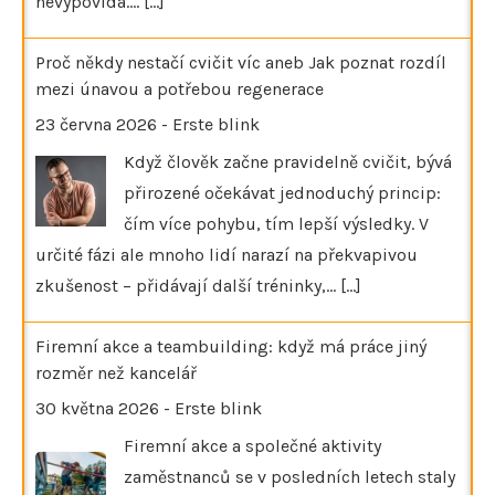
nevypovídá.…
[...]
Proč někdy nestačí cvičit víc aneb Jak poznat rozdíl
mezi únavou a potřebou regenerace
23 června 2026
-
Erste blink
Když člověk začne pravidelně cvičit, bývá
přirozené očekávat jednoduchý princip:
čím více pohybu, tím lepší výsledky. V
určité fázi ale mnoho lidí narazí na překvapivou
zkušenost – přidávají další tréninky,…
[...]
Firemní akce a teambuilding: když má práce jiný
rozměr než kancelář
30 května 2026
-
Erste blink
Firemní akce a společné aktivity
zaměstnanců se v posledních letech staly