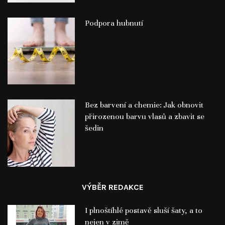
Podpora hubnutí
Bez barvení a chemie: Jak obnovit
přirozenou barvu vlasů a zbavit se
šedin
VÝBĚR REDAKCE
I plnoštíhlé postavě sluší šaty, a to
nejen v zimě