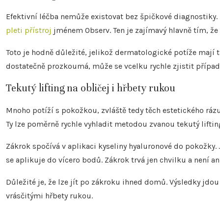
Efektivní léčba nemůže existovat bez špičkové diagnostiky.
pleti přístroj
jménem Observ. Ten je zajímavý hlavně tím, že
Toto je hodně důležité, jelikož dermatologické potíže mají
dostatečně prozkoumá, může se vcelku rychle zjistit případ
Tekutý lifting na obličej i hřbety rukou
Mnoho potíží s pokožkou, zvláště tedy těch estetického rázu, 
Ty lze poměrně rychle vyhladit metodou zvanou tekutý liftin
Zákrok spočívá v aplikaci kyseliny hyaluronové do pokožky. 
se aplikuje do vícero bodů. Zákrok trvá jen chvilku a není a
Důležité je, že lze jít po zákroku ihned domů. Výsledky jdou
vrásčitými hřbety rukou.