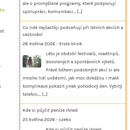
ale o promyšlené programy, které podporují
ika
spolupráci, komunikaci…
[...]
Co lidé nejčastěji podceňují při letních akcích a
st
cestování
28 května 2026
-
Erste blink
Léto je období festivalů, roadtripů,
dovolených a spontánních výletů.
.
Právě během podobných akcí si ale
mnoho lidí uvědomí, jak moc dokážou i malé
komplikace pokazit jinak pohodový den. Vybitý
o
telefon,…
[...]
Kde si půjčit peníze ihned
25 května 2026
-
czeko
Kde si půjčit peníze ihned: