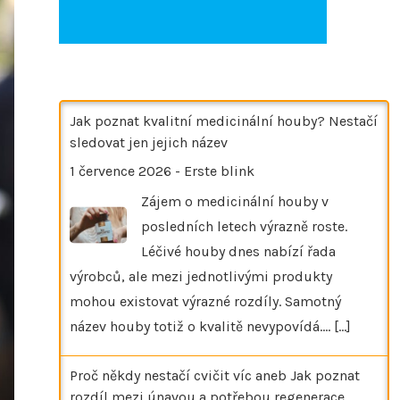
Jak poznat kvalitní medicinální houby? Nestačí
sledovat jen jejich název
1 července 2026
-
Erste blink
Zájem o medicinální houby v
posledních letech výrazně roste.
Léčivé houby dnes nabízí řada
výrobců, ale mezi jednotlivými produkty
mohou existovat výrazné rozdíly. Samotný
název houby totiž o kvalitě nevypovídá.…
[...]
Proč někdy nestačí cvičit víc aneb Jak poznat
rozdíl mezi únavou a potřebou regenerace