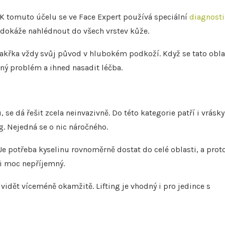
 K tomuto účelu se ve Face Expert používá speciální
diagnost
 dokáže nahlédnout do všech vrstev kůže.
 takřka vždy svůj původ v hlubokém podkoží. Když se tato obla
ný problém a ihned nasadit léčba.
se dá řešit zcela neinvazivně. Do této kategorie patří i vrásky
g. Nejedná se o nic náročného.
Je potřeba kyselinu rovnoměrně dostat do celé oblasti, a prot
ni moc nepříjemný.
 vidět víceméně okamžitě. Lifting je vhodný i pro jedince s