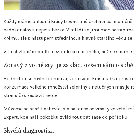
Každý máme ohledně krásy trochu jiné preference, nicméně 
nedokonalosti nejsou hezké. V mládí se jimi moc netrápím
krému, ale s nástupem středního, a hlavně staršího věku 
V tu chvíli nám buďto nezbude se nic jiného, než se s nimi s
Zdravý životné styl je základ, ovšem sám o sobě
Hodně lidí se mylně domnívá, že si svou krásu udrží prostře
konzumace velkého množství zeleniny a netučných mas je ro
stranu čas zastavit nejde.
Můžeme se snažit sebevíc, ale nakonec se vrásky ve větší míř
Expert, kde naši pokožku zvládnout dát zase do pořádku.
Skvělá diagnostika