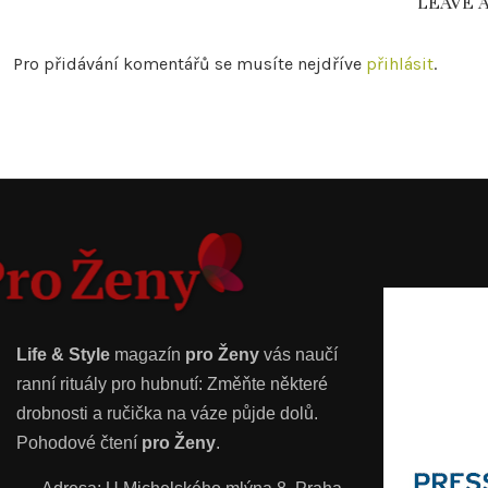
LEAVE 
Pro přidávání komentářů se musíte nejdříve
přihlásit
.
Life & Style
magazín
pro Ženy
vás naučí
ranní rituály pro hubnutí: Změňte některé
drobnosti a ručička na váze půjde dolů.
Pohodové čtení
pro Ženy
.