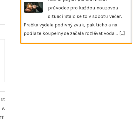
průvodce pro každou nouzovou
situaci Stalo se to v sobotu večer.
Pračka vydala podivný zvuk, pak ticho a na
podlaze koupelny se začala rozlévat voda.…
[...]
ost
 s
mi