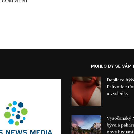
A COMMENT
MOHLO BY SE VÁM L
Depilace hýž
Průvodce tí
a výsledky
Vysočanský 
bývalé pekár
nové luxusní