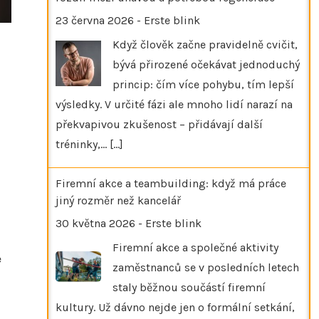
23 června 2026
-
Erste blink
Když člověk začne pravidelně cvičit,
bývá přirozené očekávat jednoduchý
princip: čím více pohybu, tím lepší
výsledky. V určité fázi ale mnoho lidí narazí na
překvapivou zkušenost – přidávají další
tréninky,…
[...]
Firemní akce a teambuilding: když má práce
jiný rozměr než kancelář
30 května 2026
-
Erste blink
Firemní akce a společné aktivity
e
zaměstnanců se v posledních letech
staly běžnou součástí firemní
kultury. Už dávno nejde jen o formální setkání,