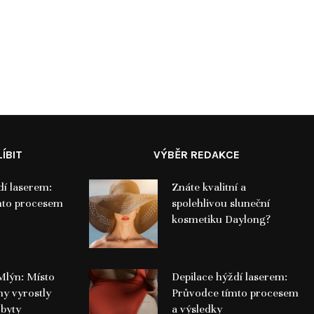
ÍBIT
VÝBĚR REDAKCE
dí laserem:
Znáte kvalitní a
mto procesem
spolehlivou sluneční
kosmetiku Daylong?
Mlýn: Místo
Depilace hýždí laserem:
ny vyrostly
Průvodce tímto procesem
 byty
a výsledky