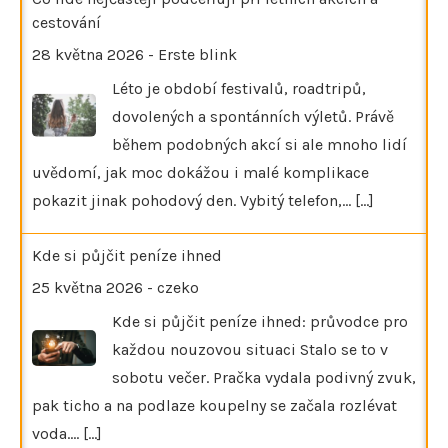
cestování
28 května 2026
-
Erste blink
Léto je období festivalů, roadtripů,
dovolených a spontánních výletů. Právě
během podobných akcí si ale mnoho lidí
uvědomí, jak moc dokážou i malé komplikace
pokazit jinak pohodový den. Vybitý telefon,…
[...]
Kde si půjčit peníze ihned
25 května 2026
-
czeko
Kde si půjčit peníze ihned: průvodce pro
každou nouzovou situaci Stalo se to v
sobotu večer. Pračka vydala podivný zvuk,
pak ticho a na podlaze koupelny se začala rozlévat
voda.…
[...]