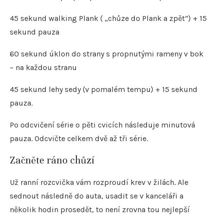
45 sekund walking Plank ( „chůze do Plank a zpět“) + 15
sekund pauza
60 sekund úklon do strany s propnutými rameny v bok
– na každou stranu
45 sekund lehy sedy (v pomalém tempu) + 15 sekund
pauza.
Po odcvičení série o pěti cvicích následuje minutová
pauza. Odcvičte celkem dvě až tři série.
Začněte ráno chůzí
Už ranní rozcvička vám rozproudí krev v žilách. Ale
sednout následně do auta, usadit se v kanceláři a
několik hodin prosedět, to není zrovna tou nejlepší