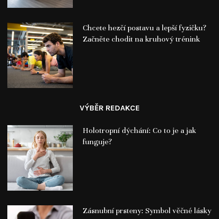
Chcete hezčí postavu a lepší fyzičku?
Začněte chodit na kruhový trénink
VÝBĚR REDAKCE
Holotropní dýchání: Co to je a jak
funguje?
Zásnubní prsteny: Symbol věčné lásky