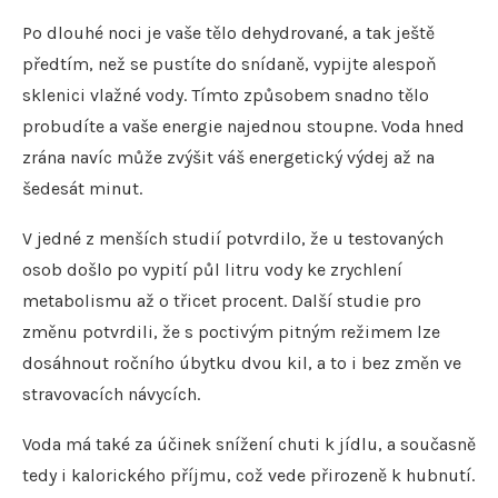
Po dlouhé noci je vaše tělo dehydrované, a tak ještě
předtím, než se pustíte do snídaně, vypijte alespoň
sklenici vlažné vody. Tímto způsobem snadno tělo
probudíte a vaše energie najednou stoupne. Voda hned
zrána navíc může zvýšit váš energetický výdej až na
šedesát minut.
V jedné z menších studií potvrdilo, že u testovaných
osob došlo po vypití půl litru vody ke zrychlení
metabolismu až o třicet procent. Další studie pro
změnu potvrdili, že s poctivým pitným režimem lze
dosáhnout ročního úbytku dvou kil, a to i bez změn ve
stravovacích návycích.
Voda má také za účinek snížení chuti k jídlu, a současně
tedy i kalorického příjmu, což vede přirozeně k hubnutí.