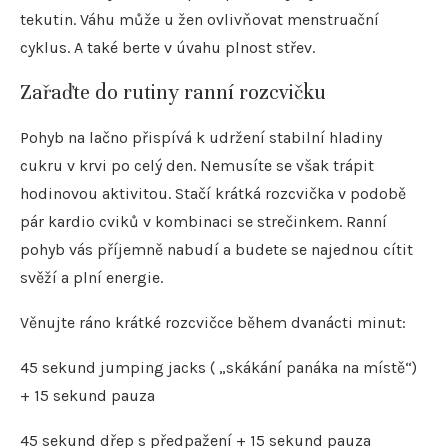
tekutin. Váhu může u žen ovlivňovat menstruační
cyklus. A také berte v úvahu plnost střev.
Zařaďte do rutiny ranní rozcvičku
Pohyb na lačno přispívá k udržení stabilní hladiny
cukru v krvi po celý den. Nemusíte se však trápit
hodinovou aktivitou. Stačí krátká rozcvička v podobě
pár kardio cviků v kombinaci se strečinkem. Ranní
pohyb vás příjemně nabudí a budete se najednou cítit
svěží a plní energie.
Věnujte ráno krátké rozcvičce během dvanácti minut:
45 sekund jumping jacks ( „skákání panáka na místě“)
+ 15 sekund pauza
45 sekund dřep s předpažení + 15 sekund pauza