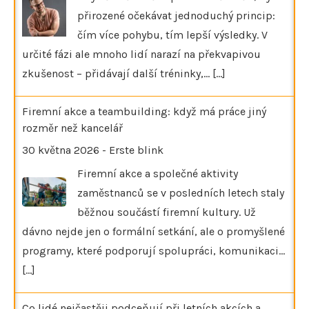
přirozené očekávat jednoduchý princip:
čím více pohybu, tím lepší výsledky. V
určité fázi ale mnoho lidí narazí na překvapivou
zkušenost – přidávají další tréninky,…
[...]
Firemní akce a teambuilding: když má práce jiný
rozměr než kancelář
30 května 2026
-
Erste blink
Firemní akce a společné aktivity
zaměstnanců se v posledních letech staly
běžnou součástí firemní kultury. Už
dávno nejde jen o formální setkání, ale o promyšlené
programy, které podporují spolupráci, komunikaci…
[...]
Co lidé nejčastěji podceňují při letních akcích a