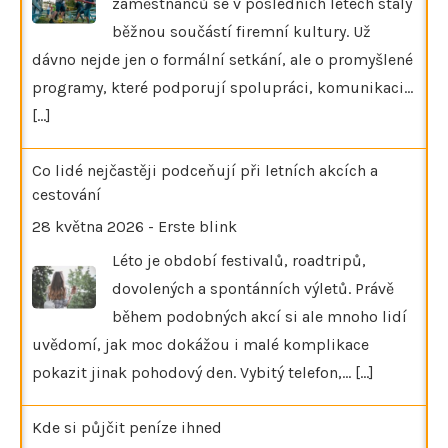
zaměstnanců se v posledních letech staly
běžnou součástí firemní kultury. Už
dávno nejde jen o formální setkání, ale o promyšlené
programy, které podporují spolupráci, komunikaci…
[...]
Co lidé nejčastěji podceňují při letních akcích a
cestování
28 května 2026
-
Erste blink
Léto je období festivalů, roadtripů,
dovolených a spontánních výletů. Právě
během podobných akcí si ale mnoho lidí
uvědomí, jak moc dokážou i malé komplikace
pokazit jinak pohodový den. Vybitý telefon,…
[...]
Kde si půjčit peníze ihned