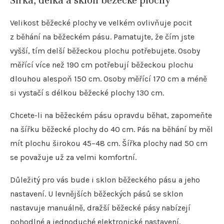
Šířka, délka a sklon běžecké plochy
Velikost běžecké plochy ve velkém ovlivňuje pocit
z běhání na běžeckém pásu. Pamatujte, že čím jste
vyšší, tím delší běžeckou plochu potřebujete. Osoby
měřící více než 190 cm potřebují běžeckou plochu
dlouhou alespoň 150 cm. Osoby měřící 170 cm a méně
si vystačí s délkou běžecké plochy 130 cm.
Chcete-li na běžeckém pásu opravdu běhat, zapomeňte
na šířku běžecké plochy do 40 cm. Pás na běhání by měl
mít plochu širokou 45–48 cm. Šířka plochy nad 50 cm
se považuje už za velmi komfortní.
Důležitý pro vás bude i sklon běžeckého pásu a jeho
nastavení. U levnějších běžeckých pásů se sklon
nastavuje manuálně, dražší běžecké pásy nabízejí
pohodlné a jednoduché elektronické nastavení.