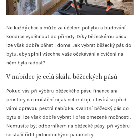
Ne každý chce a může za účelem pohybu a budování
kondice vyběhnout do přírody. Díky běžeckému pásu
lze však dobře běhat i doma. Jak vybrat běžecký pás do
bytu, aby splnil všechna vaše očekávání a cvičení na
něm byla radost?
V nabídce je celá škála běžeckých pásů
Pokud vás při výběru běžeckého pásu finance ani
prostory na umístění nijak nelimitují, otevírá se před
vámi opravdu pestrá nabídka. Kvalitní běžecký pás do
bytu si lze však dobře vybrat i přes omezené možnosti.
Nemusíte být odborníkem na běžecké pásy, při výběru
se stačí řídit jednoduchými parametry.