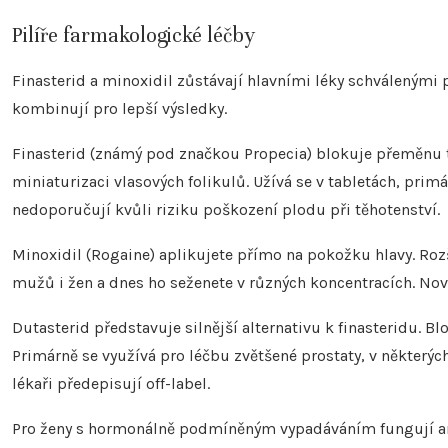
Pilíře farmakologické léčby
Finasterid a minoxidil zůstávají hlavními léky schválenými 
kombinují pro lepší výsledky.
Finasterid (známý pod značkou Propecia) blokuje přeměnu t
miniaturizaci vlasových folikulů. Užívá se v tabletách, pr
nedoporučují kvůli riziku poškození plodu při těhotenství.
Minoxidil (Rogaine) aplikujete přímo na pokožku hlavy. Rozš
mužů i žen a dnes ho seženete v různých koncentracích. Nov
Dutasterid představuje silnější alternativu k finasteridu. 
Primárně se využívá pro léčbu zvětšené prostaty, v některých
lékaři předepisují off-label.
Pro ženy s hormonálně podmíněným vypadáváním fungují ant