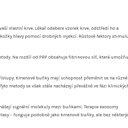
vaší vlastní krve. Lékař odebere vzorek krve, odstředí ho a
kožky hlavy pomocí drobných injekcí. Růstové faktory stimulu
metody. Na rozdíl od PRP obsahuje fibrinovou síť, která umožň
řístupy. Kmenové buňky mají schopnost přeměnit se na různé
Tyto metody se však stále nacházejí převážně ve fázi klinickýc
ášejí signální molekuly mezi buňkami. Terapie exosomy
 vlasy – funguje podobně jako kmenové buňky, ale bez některý