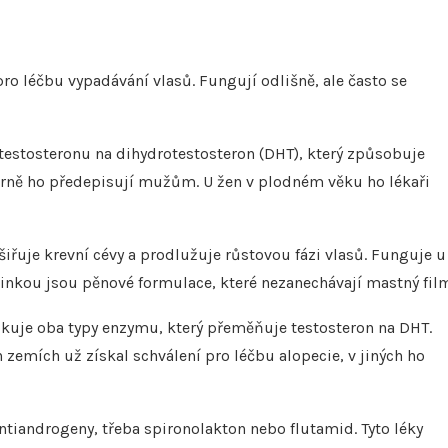
pro léčbu vypadávání vlasů. Fungují odlišně, ale často se
estosteronu na dihydrotestosteron (DHT), který způsobuje
imárně ho předepisují mužům. U žen v plodném věku ho lékaři
iřuje krevní cévy a prodlužuje růstovou fázi vlasů. Funguje u
inkou jsou pěnové formulace, které nezanechávají mastný fil
Blokuje oba typy enzymu, který přeměňuje testosteron na DHT.
 zemích už získal schválení pro léčbu alopecie, v jiných ho
iandrogeny, třeba spironolakton nebo flutamid. Tyto léky