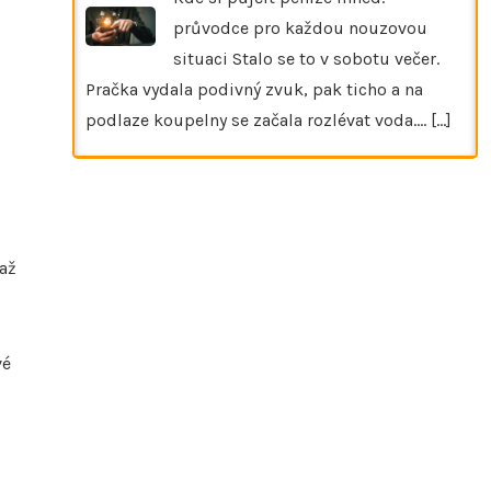
průvodce pro každou nouzovou
situaci Stalo se to v sobotu večer.
Pračka vydala podivný zvuk, pak ticho a na
podlaze koupelny se začala rozlévat voda.…
[...]
 až
vé