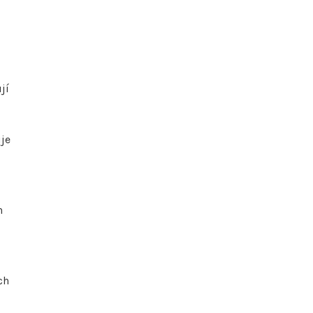
jí
uje
h
ch