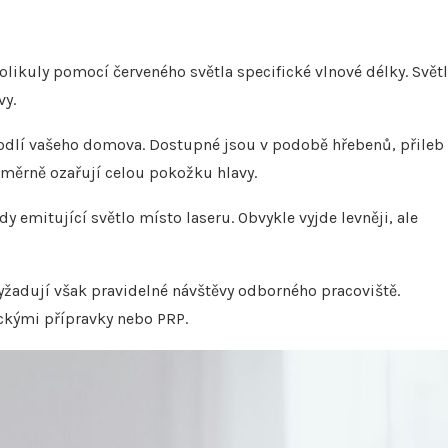
olikuly pomocí červeného světla specifické vlnové délky. Svět
vy.
ohodlí vašeho domova. Dostupné jsou v podobě hřebenů, přileb
noměrně ozařují celou pokožku hlavy.
 emitující světlo místo laseru. Obvykle vyjde levněji, ale
 vyžadují však pravidelné návštěvy odborného pracoviště.
ickými přípravky nebo PRP.