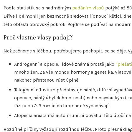
Podle statistik se s nadměrným
padáním vlasů
potýká až 50
Dříve lidé mohli jen bezmocně sledovat řídnoucí kštici, dn
této oblasti obrovský pokrok. Pojďme se podívat na moderní
Proč vlastně vlasy padají?
Než začneme s léčbou, potřebujeme pochopit, co se děje. V
Androgenní alopecie, lidově známá prostě jako
“plešat
mnoho žen. Za vše mohou hormony a genetika. Vlasové f
nakonec přestanou růst úplně.
Telogenní efluvium představuje náhlé, difúzní vypadáv
operace, náhlý úbytek hmotnosti) nebo psychickým (tra
fáze a po 2-3 měsících hromadně vypadávají.
Alopecia areata má autoimunitní povahu. Tělo útočí na vl
Rozdílné příčiny vyžadují rozdílnou léčbu. Proto přesná dia