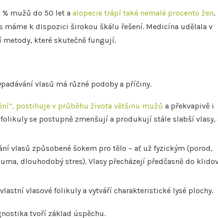
 % mužů do 50 let a
alopecie trápí také nemalé procento žen
.
es máme k dispozici širokou škálu řešení. Medicína udělala v
 metody, které skutečně fungují.
ypadávání vlasů má různé podoby a příčiny.
ění”, postihuje v průběhu života většinu mužů
a překvapivě i
olikuly se postupně zmenšují a produkují stále slabší vlasy,
ání vlasů způsobené šokem pro tělo – ať už fyzickým (porod,
uma, dlouhodobý stres). Vlasy přecházejí předčasně do klido
astní vlasové folikuly a vytváří charakteristické lysé plochy.
gnostika tvoří základ úspěchu.