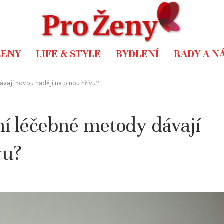
ŽENY
LIFE & STYLE
BYDLENÍ
RADY A N
vají novou naději na plnou hřívu?
ní léčebné metody dávají
vu?