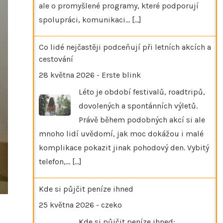
ale o promyšlené programy, které podporují
spolupráci, komunikaci…
[...]
Co lidé nejčastěji podceňují při letních akcích a
cestování
28 května 2026
-
Erste blink
Léto je období festivalů, roadtripů,
dovolených a spontánních výletů.
Právě během podobných akcí si ale
mnoho lidí uvědomí, jak moc dokážou i malé
komplikace pokazit jinak pohodový den. Vybitý
telefon,…
[...]
Kde si půjčit peníze ihned
25 května 2026
-
czeko
Kde si půjčit peníze ihned: