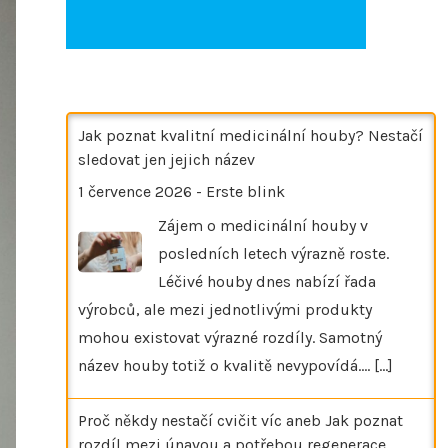
Jak poznat kvalitní medicinální houby? Nestačí
sledovat jen jejich název
1 července 2026
-
Erste blink
Zájem o medicinální houby v
posledních letech výrazně roste.
Léčivé houby dnes nabízí řada
výrobců, ale mezi jednotlivými produkty
mohou existovat výrazné rozdíly. Samotný
název houby totiž o kvalitě nevypovídá.…
[...]
Proč někdy nestačí cvičit víc aneb Jak poznat
rozdíl mezi únavou a potřebou regenerace