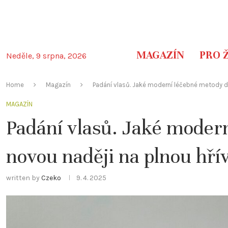
MAGAZÍN
PRO 
Neděle, 9 srpna, 2026
Home
Magazín
Padání vlasů. Jaké moderní léčebné metody dá
MAGAZÍN
Padání vlasů. Jaké moder
novou naději na plnou hří
written by
Czeko
9. 4. 2025