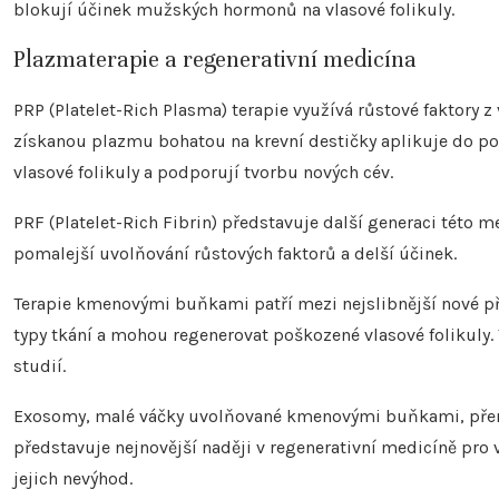
blokují účinek mužských hormonů na vlasové folikuly.
Plazmaterapie a regenerativní medicína
PRP (Platelet-Rich Plasma) terapie využívá růstové faktory z 
získanou plazmu bohatou na krevní destičky aplikuje do po
vlasové folikuly a podporují tvorbu nových cév.
PRF (Platelet-Rich Fibrin) představuje další generaci této 
pomalejší uvolňování růstových faktorů a delší účinek.
Terapie kmenovými buňkami patří mezi nejslibnější nové p
typy tkání a mohou regenerovat poškozené vlasové folikuly. 
studií.
Exosomy, malé váčky uvolňované kmenovými buňkami, přen
představuje nejnovější naději v regenerativní medicíně pro
jejich nevýhod.