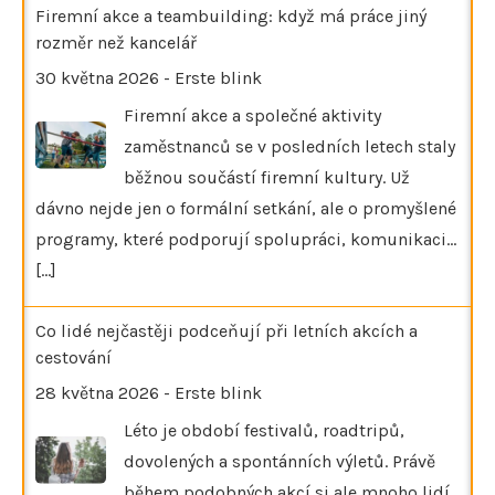
Firemní akce a teambuilding: když má práce jiný
rozměr než kancelář
30 května 2026
-
Erste blink
Firemní akce a společné aktivity
zaměstnanců se v posledních letech staly
běžnou součástí firemní kultury. Už
dávno nejde jen o formální setkání, ale o promyšlené
programy, které podporují spolupráci, komunikaci…
[...]
Co lidé nejčastěji podceňují při letních akcích a
cestování
28 května 2026
-
Erste blink
Léto je období festivalů, roadtripů,
dovolených a spontánních výletů. Právě
během podobných akcí si ale mnoho lidí