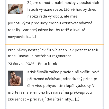
Zájem o medicinální houby v posledních
letech výrazně roste. Léčivé houby dnes
nabízí řada výrobců, ale mezi
jednotlivými produkty mohou existovat výrazné
rozdíly. Samotný název houby totiž o kvalitě
nevypovídá.…
[...]
Proč někdy nestačí cvičit víc aneb Jak poznat rozdíl
mezi únavou a potřebou regenerace
23 června 2026
-
Erste blink
Když člověk začne pravidelně cvičit, bývá
přirozené očekávat jednoduchý princip:
čím více pohybu, tím lepší výsledky. V
určité fázi ale mnoho lidí narazí na překvapivou
zkušenost – přidávají další tréninky,…
[...]