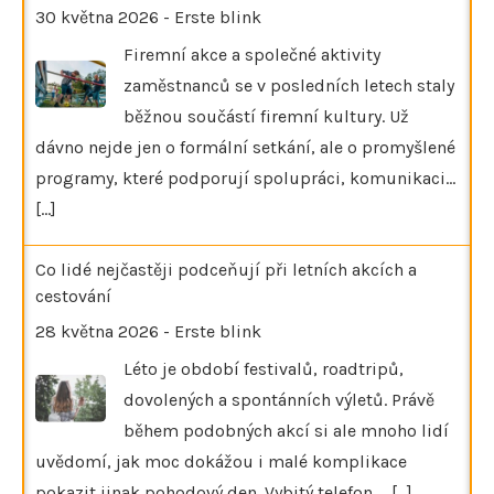
30 května 2026
-
Erste blink
Firemní akce a společné aktivity
zaměstnanců se v posledních letech staly
běžnou součástí firemní kultury. Už
dávno nejde jen o formální setkání, ale o promyšlené
programy, které podporují spolupráci, komunikaci…
[...]
Co lidé nejčastěji podceňují při letních akcích a
cestování
28 května 2026
-
Erste blink
Léto je období festivalů, roadtripů,
dovolených a spontánních výletů. Právě
během podobných akcí si ale mnoho lidí
uvědomí, jak moc dokážou i malé komplikace
pokazit jinak pohodový den. Vybitý telefon,…
[...]