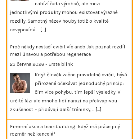
nabízí řada výrobců, ale mezi
jednotlivými produkty mohou existovat výrazné
rozdíly. Samotný název houby totiž o kvalitě
nevypovídá.…
[...]
Proč někdy nestačí cvičit víc aneb Jak poznat rozdíl
mezi únavou a potřebou regenerace
23 června 2026
-
Erste blink
Když člověk začne pravidelně cvičit, bývá
přirozené očekávat jednoduchý princip:
čím více pohybu, tím lepší výsledky. V
určité fázi ale mnoho lidí narazí na překvapivou
zkušenost – přidávají další tréninky,…
[...]
Firemní akce a teambuilding: když má práce jiný
rozměr než kancelář