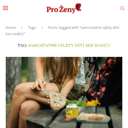
Home
Tags
Posts tagged with "samostatné výlety dětí
bez rodičů"
TAG:
SAMOSTATNÉ VÝLETY DĚTÍ BEZ RODIČŮ