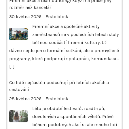
Firemní akce a teambuilding: když má práce jiný
rozměr než kancelář
30 května 2026
-
Erste blink
Firemní akce a společné aktivity
zaměstnanců se v posledních letech staly
běžnou součástí firemní kultury. Už
dávno nejde jen o formální setkání, ale o promyšlené
programy, které podporují spolupráci, komunikaci…
[...]
Co lidé nejčastěji podceňují při letních akcích a
cestování
28 května 2026
-
Erste blink
Léto je období festivalů, roadtripů,
dovolených a spontánních výletů. Právě
během podobných akcí si ale mnoho lidí