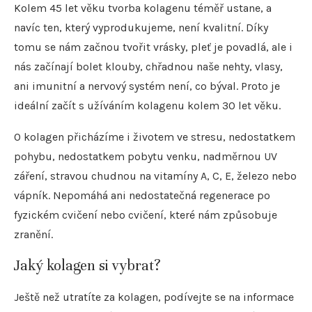
Kolem 45 let věku tvorba kolagenu téměř ustane, a
navíc ten, který vyprodukujeme, není kvalitní. Díky
tomu se nám začnou tvořit vrásky, pleť je povadlá, ale i
nás začínají bolet klouby, chřadnou naše nehty, vlasy,
ani imunitní a nervový systém není, co býval. Proto je
ideální začít s užíváním kolagenu kolem 30 let věku.
O kolagen přicházíme i životem ve stresu, nedostatkem
pohybu, nedostatkem pobytu venku, nadměrnou UV
záření, stravou chudnou na vitamíny A, C, E, železo nebo
vápník. Nepomáhá ani nedostatečná regenerace po
fyzickém cvičení nebo cvičení, které nám způsobuje
zranění.
Jaký kolagen si vybrat?
Ještě než utratíte za kolagen, podívejte se na informace