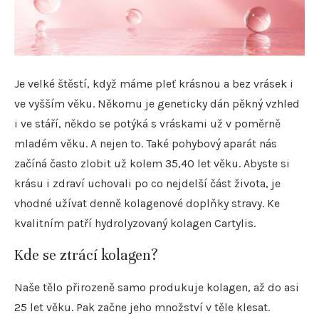
Je velké štěstí, když máme pleť krásnou a bez vrásek i
ve vyšším věku. Někomu je geneticky dán pěkný vzhled
i ve stáří, někdo se potýká s vráskami už v poměrně
mladém věku. A nejen to. Také pohybový aparát nás
začíná často zlobit už kolem 35,40 let věku. Abyste si
krásu i zdraví uchovali po co nejdelší část života, je
vhodné užívat denně kolagenové doplňky stravy. Ke
kvalitním patří hydrolyzovaný kolagen Cartylis.
Kde se ztrácí kolagen?
Naše tělo přirozeně samo produkuje kolagen, až do asi
25 let věku. Pak začne jeho množství v těle klesat.