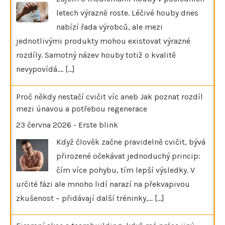
letech výrazně roste. Léčivé houby dnes
nabízí řada výrobců, ale mezi
jednotlivými produkty mohou existovat výrazné
rozdíly. Samotný název houby totiž o kvalitě
nevypovídá.…
[...]
Proč někdy nestačí cvičit víc aneb Jak poznat rozdíl
mezi únavou a potřebou regenerace
23 června 2026
-
Erste blink
Když člověk začne pravidelně cvičit, bývá
přirozené očekávat jednoduchý princip:
čím více pohybu, tím lepší výsledky. V
určité fázi ale mnoho lidí narazí na překvapivou
zkušenost – přidávají další tréninky,…
[...]