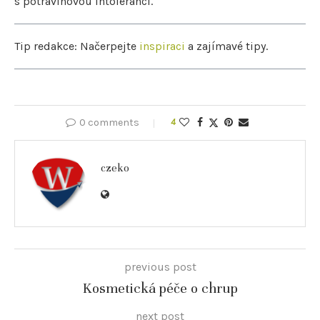
s potravinovou intolerancí.
Tip redakce: Načerpejte
inspiraci
a zajímavé tipy.
0 comments
4
czeko
previous post
Kosmetická péče o chrup
next post