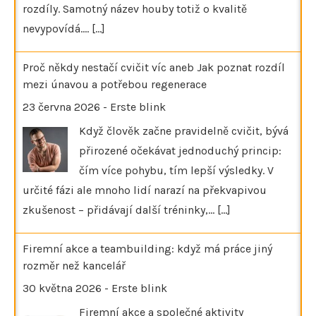
rozdíly. Samotný název houby totiž o kvalitě
nevypovídá.…
[...]
Proč někdy nestačí cvičit víc aneb Jak poznat rozdíl
mezi únavou a potřebou regenerace
23 června 2026
-
Erste blink
Když člověk začne pravidelně cvičit, bývá
přirozené očekávat jednoduchý princip:
čím více pohybu, tím lepší výsledky. V
určité fázi ale mnoho lidí narazí na překvapivou
zkušenost – přidávají další tréninky,…
[...]
Firemní akce a teambuilding: když má práce jiný
rozměr než kancelář
30 května 2026
-
Erste blink
Firemní akce a společné aktivity