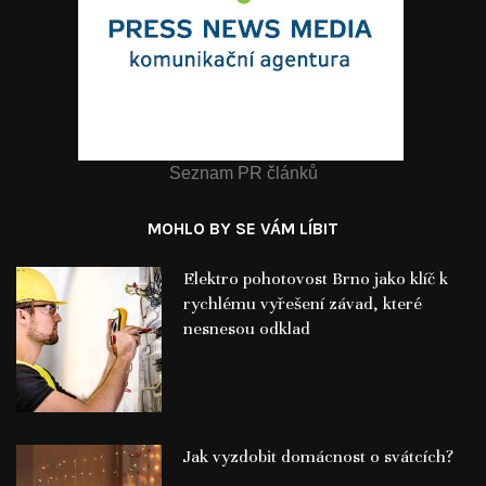
Seznam PR článků
MOHLO BY SE VÁM LÍBIT
Elektro pohotovost Brno jako klíč k
rychlému vyřešení závad, které
nesnesou odklad
Jak vyzdobit domácnost o svátcích?