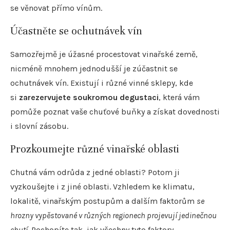
se věnovat přímo vínům.
Účastněte se ochutnávek vín
Samozřejmě je úžasné procestovat vinařské země,
nicméně mnohem jednodušší je zúčastnit se
ochutnávek vín. Existují i různé vinné sklepy, kde
si
zarezervujete soukromou degustaci
, která vám
pomůže poznat vaše chuťové buňky a získat dovednosti
i slovní zásobu.
Prozkoumejte různé vinařské oblasti
Chutná vám odrůda z jedné oblasti? Potom ji
vyzkoušejte i z jiné oblasti. Vzhledem ke klimatu,
lokalitě, vinařským postupům a dalším faktorům
se
hrozny vypěstované v různých regionech projevují jedinečnou
chutí
. Pochopíte tak, jak všechny tyto faktory