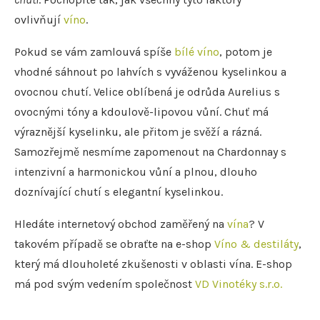
ovlivňují
víno
.
Pokud se vám zamlouvá spíše
bílé víno
, potom je
vhodné sáhnout po lahvích s vyváženou kyselinkou a
ovocnou chutí. Velice oblíbená je odrůda Aurelius s
ovocnými tóny a kdoulově-lipovou vůní. Chuť má
výraznější kyselinku, ale přitom je svěží a rázná.
Samozřejmě nesmíme zapomenout na Chardonnay s
intenzivní a harmonickou vůní a plnou, dlouho
doznívající chutí s elegantní kyselinkou.
Hledáte internetový obchod zaměřený na
vína
? V
takovém případě se obraťte na e-shop
Víno & destiláty
,
který má dlouholeté zkušenosti v oblasti vína. E-shop
má pod svým vedením společnost
VD Vinotéky s.r.o.