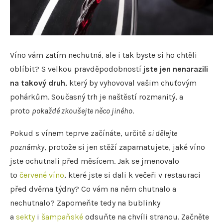
Víno vám zatím nechutná, ale i tak byste si ho chtěli
oblíbit? S velkou pravděpodobností
jste jen nenarazili
na takový druh
, který by vyhovoval vašim chuťovým
pohárkům. Současný trh je naštěstí rozmanitý, a
proto
pokaždé zkoušejte něco jiného
.
Pokud s vínem teprve začínáte, určitě
si dělejte
poznámky
, protože si jen stěží zapamatujete, jaké víno
jste ochutnali před měsícem. Jak se jmenovalo
to
červené víno
, které jste si dali k večeři v restauraci
před dvěma týdny? Co vám na něm chutnalo a
nechutnalo? Zapomeňte tedy na bublinky
a
sekty
i
šampaňské
odsuňte na chvíli stranou. Začněte