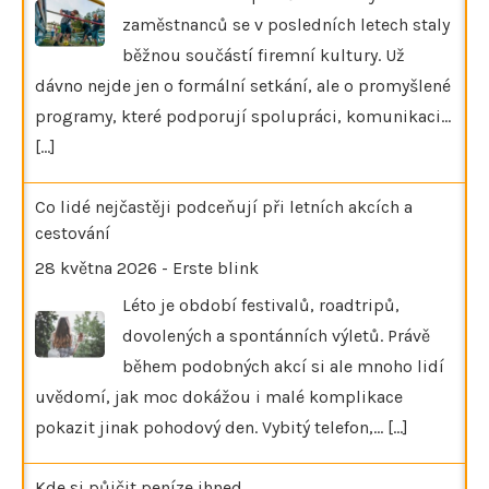
zaměstnanců se v posledních letech staly
běžnou součástí firemní kultury. Už
dávno nejde jen o formální setkání, ale o promyšlené
programy, které podporují spolupráci, komunikaci…
[...]
Co lidé nejčastěji podceňují při letních akcích a
cestování
28 května 2026
-
Erste blink
Léto je období festivalů, roadtripů,
dovolených a spontánních výletů. Právě
během podobných akcí si ale mnoho lidí
uvědomí, jak moc dokážou i malé komplikace
pokazit jinak pohodový den. Vybitý telefon,…
[...]
Kde si půjčit peníze ihned