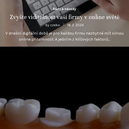
Rady a návody
Zvyšte viditelnost vaší firmy v online světě
by
czeko
18. 2. 2024
V dnešní digitální době je pro každou firmu nezbytné mít silnou
online přítomnost. A jedním z klíčových faktorů…