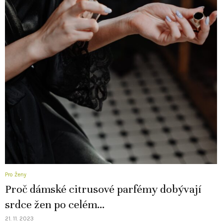
Pro Ženy
Proč dámské citrusové parfémy dobývají
srdce žen po celém...
21. 11. 2023