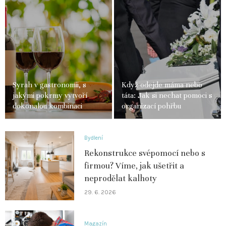
Syrah v gastronomii, s
Když odejde máma nebo
jakými pokrmy vytvoří
táta: Jak si nechat pomoci s
dokonalou kombinaci
organizací pohřbu
Bydlení
Rekonstrukce svépomocí nebo s
firmou? Víme, jak ušetřit a
neprodělat kalhoty
29. 6. 2026
Magazín