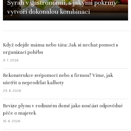
Syrah v gastronomii, s jakými pokrmy
vytvoří dokonalou kombinaci
Když odejde máma nebo táta: Jak si nechat pomoci s
organizací pohřbu
9. 7. 2026
Rekonstrukce svépomocí nebo s firmou? Víme, jak
ušetřit a neprodělat kalhoty
29. 6. 2026
Revize plynu v rodinném domě jako součást odpovědné
péče o majetek
16. 6. 2026