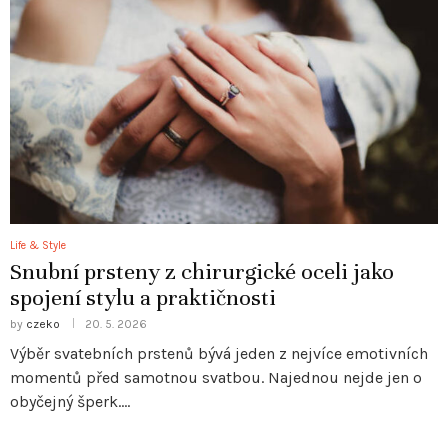
Life & Style
Snubní prsteny z chirurgické oceli jako
spojení stylu a praktičnosti
by
czeko
20. 5. 2026
Výběr svatebních prstenů bývá jeden z nejvíce emotivních
momentů před samotnou svatbou. Najednou nejde jen o
obyčejný šperk.…